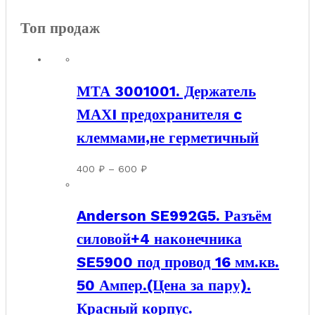
Топ продаж
МТА 3001001. Держатель
МАХI предохранителя c
клеммами,не герметичный
Диапазон
400
₽
–
600
₽
цен:
400 ₽
Anderson SE992G5. Разъём
–
600 ₽
силовой+4 наконечника
SE5900 под провод 16 мм.кв.
50 Ампер.(Цена за пару).
Красный корпус.