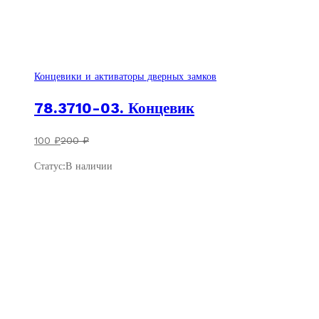
Скидка
100
₽
Концевики и активаторы дверных замков
78.3710-03. Концевик
100
₽
200
₽
Статус:
В наличии