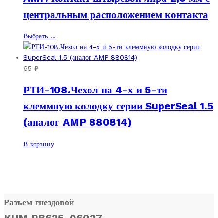
можно
центральным расположением контакта
выбрать
на
Этот
Выбрать ...
странице
товар
товара.
имеет
несколько
65
₽
вариаций.
РТИ-108.Чехол на 4-х и 5-ти
Опции
можно
клеммную колодку серии SuperSeal 1.5
выбрать
(аналог AMP 880814)
на
странице
товара.
В корзину
Разъём гнездовой
KUM PB625-06027