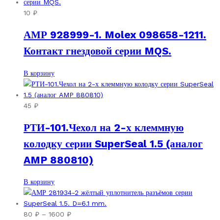
имеет
несколько
10
₽
вариаций.
АМР 928999-1. Molex 098658-1211.
Опции
можно
Контакт гнездовой серии MQS.
выбрать
на
В корзину
странице
товара.
45
₽
РТИ-101.Чехол на 2-х клеммную
колодку серии SuperSeal 1.5 (аналог
AMP 880810)
В корзину
Диапазон
80
₽
–
1600
₽