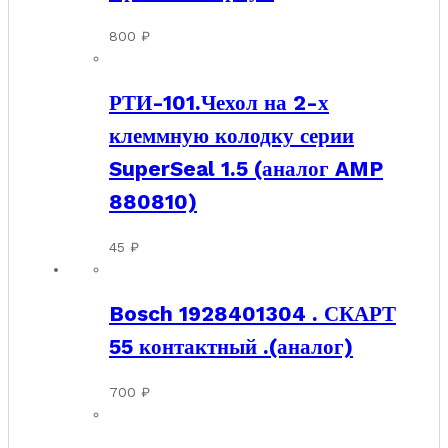
800
₽
РТИ-101.Чехол на 2-х
клеммную колодку серии
SuperSeal 1.5 (аналог AMP
880810)
45
₽
Bosch 1928401304 . СКАРТ
55 контактный .(аналог)
700
₽