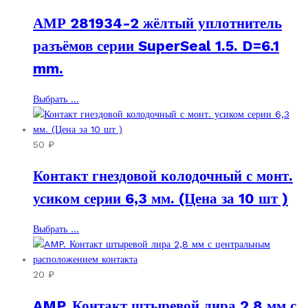
цен:
АМР 281934-2 жёлтый уплотнитель
80 ₽
–
разъёмов серии SuperSeal 1.5. D=6.1
1600 ₽
mm.
Этот
Выбрать ...
товар
имеет
несколько
50
₽
вариаций.
Контакт гнездовой колодочный с монт.
Опции
можно
усиком серии 6,3 мм. (Цена за 10 шт )
выбрать
на
Этот
Выбрать ...
странице
товар
товара.
имеет
несколько
20
₽
вариаций.
AMP. Контакт штыревой лира 2,8 мм с
Опции