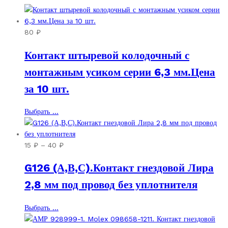
80
₽
Контакт штыревой колодочный с
монтажным усиком серии 6,3 мм.Цена
за 10 шт.
Этот
Выбрать ...
товар
имеет
несколько
Диапазон
15
₽
–
40
₽
вариаций.
цен:
G126 (А,В,С).Контакт гнездовой Лира
Опции
15 ₽
можно
–
2,8 мм под провод без уплотнителя
выбрать
40 ₽
на
Этот
Выбрать ...
странице
товар
товара.