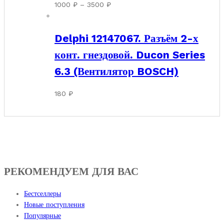
Диапазон
1000
₽
–
3500
₽
цен:
1000 ₽
Delphi 12147067. Разъём 2-х
–
3500 ₽
конт. гнездовой. Ducon Series
6.3 (Вентилятор BOSCH)
180
₽
РЕКОМЕНДУЕМ ДЛЯ ВАС
Бестселлеры
Новые поступления
Популярные