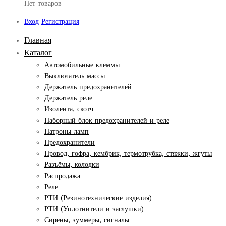
Нет товаров
Вход
Регистрация
Главная
Каталог
Автомобильные клеммы
Выключатель массы
Держатель предохранителей
Держатель реле
Изолента, скотч
Наборный блок предохранителей и реле
Патроны ламп
Предохранители
Провод, гофра, кембрик, термотрубка, стяжки, жгуты
Разъёмы, колодки
Распродажа
Реле
РТИ (Резинотехнические изделия)
РТИ (Уплотнители и заглушки)
Сирены, зуммеры, сигналы