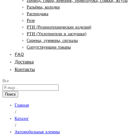
Провод, гофра, кембрик, термотрубка, стяжки, жгуты
Разъёмы, колодки
Распродажа
Реле
РТИ (Резинотехнические изделия)
РТИ (Уплотнители и заглушки)
Сирены, зуммеры, сигналы
Сопутствующие товары
FAQ
Доставка
Контакты
Все
Поиск
Главная
/
Каталог
/
Автомобильные клеммы