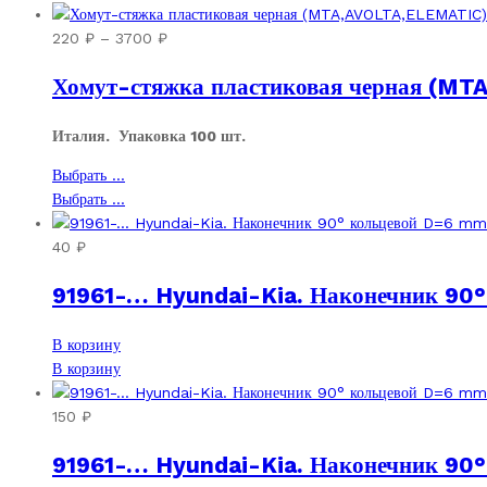
Диапазон
220
₽
–
3700
₽
цен:
Хомут-стяжка пластиковая черная (M
220 ₽
–
3700 ₽
Италия.
Упаковка 100 шт.
Этот
Выбрать ...
товар
Этот
Выбрать ...
имеет
товар
несколько
имеет
40
₽
вариаций.
несколько
91961-… Hyundai-Kia. Наконечник 90° 
Опции
вариаций.
можно
Опции
выбрать
можно
В корзину
на
выбрать
В корзину
странице
на
товара.
странице
150
₽
товара.
91961-… Hyundai-Kia. Наконечник 90° 