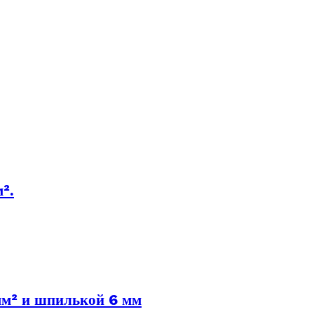
².
мм² и шпилькой 6 мм