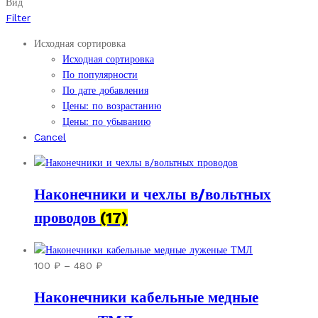
Вид
Filter
Исходная сортировка
Исходная сортировка
По популярности
По дате добавления
Цены: по возрастанию
Цены: по убыванию
Cancel
Наконечники и чехлы в/вольтных
проводов
(17)
Диапазон
100
₽
–
480
₽
цен:
Наконечники кабельные медные
100 ₽
–