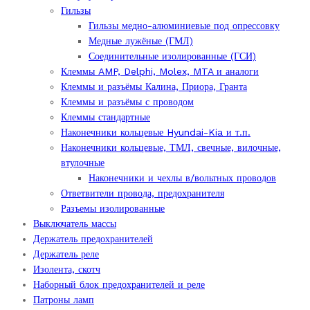
Гильзы
Гильзы медно-алюминиевые под опрессовку
Медные лужёные (ГМЛ)
Соединительные изолированные (ГСИ)
Клеммы AMP, Delphi, Molex, MTA и аналоги
Клеммы и разъёмы Калина, Приора, Гранта
Клеммы и разъёмы с проводом
Клеммы стандартные
Наконечники кольцевые Hyundai-Kia и т.п.
Наконечники кольцевые, ТМЛ, свечные, вилочные,
втулочные
Наконечники и чехлы в/вольтных проводов
Ответвители провода, предохранителя
Разъемы изолированные
Выключатель массы
Держатель предохранителей
Держатель реле
Изолента, скотч
Наборный блок предохранителей и реле
Патроны ламп