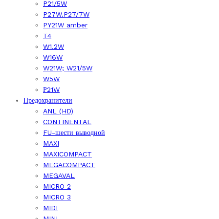
P21/5W
P27W.P27/7W
PY21W amber
T4
W1.2W
W16W
W21W; W21/5W
W5W
Р21W
Предохранители
ANL (HD)
CONTINENTAL
FU-шести выводной
MAXI
MAXICOMPACT
MEGACOMPACT
MEGAVAL
MICRO 2
MICRO 3
MIDI
MINI