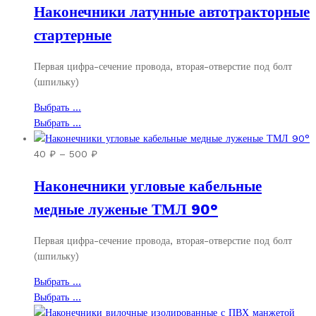
Наконечники латунные автотракторные
Опции
вариаций.
20 ₽
можно
Опции
–
стартерные
выбрать
можно
60 ₽
на
выбрать
Первая цифра-сечение провода, вторая-отверстие под болт
странице
на
(шпильку)
товара.
странице
товара.
Этот
Выбрать ...
товар
Этот
Выбрать ...
имеет
товар
несколько
имеет
Диапазон
40
₽
–
500
₽
вариаций.
несколько
цен:
Наконечники угловые кабельные
Опции
вариаций.
40 ₽
можно
Опции
–
медные луженые ТМЛ 90°
выбрать
можно
500 ₽
на
выбрать
Первая цифра-сечение провода, вторая-отверстие под болт
странице
на
(шпильку)
товара.
странице
товара.
Этот
Выбрать ...
товар
Этот
Выбрать ...
имеет
товар