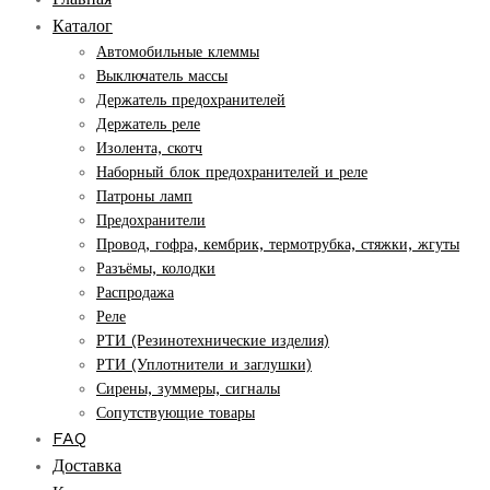
Каталог
Автомобильные клеммы
Выключатель массы
Держатель предохранителей
Держатель реле
Изолента, скотч
Наборный блок предохранителей и реле
Патроны ламп
Предохранители
Провод, гофра, кембрик, термотрубка, стяжки, жгуты
Разъёмы, колодки
Распродажа
Реле
РТИ (Резинотехнические изделия)
РТИ (Уплотнители и заглушки)
Сирены, зуммеры, сигналы
Сопутствующие товары
FAQ
Доставка