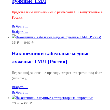
луженые ТМЛ
480 ₽
Представлены наконечники с размерами НЕ выпускаемые в
России.
Этот
Выбрать ...
товар
Этот
Выбрать ...
имеет
товар
несколько
имеет
Диапазон
35
₽
–
640
₽
вариаций.
несколько
цен:
Наконечники кабельные медные
Опции
вариаций.
35 ₽
можно
Опции
–
луженые ТМЛ (Россия)
выбрать
можно
640 ₽
на
выбрать
Первая цифра-сечение провода, вторая-отверстие под болт
странице
на
(шпильку)
товара.
странице
товара.
Этот
Выбрать ...
товар
Этот
Выбрать ...
имеет
товар
несколько
имеет
Диапазон
20
₽
–
60
₽
вариаций.
несколько
цен: