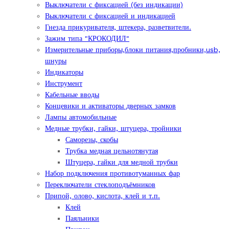
Выключатели с фиксацией (без индикации)
Выключатели с фиксацией и индикацией
Гнезда прикуривателя, штекера, разветвители.
Зажим типа "КРОКОДИЛ"
Измерительные приборы,блоки питания,пробники,usb,
шнуры
Индикаторы
Инструмент
Кабельные вводы
Концевики и активаторы дверных замков
Лампы автомобильные
Медные трубки, гайки, штуцера, тройники
Саморезы, скобы
Трубка медная цельнотянутая
Штуцера, гайки для медной трубки
Набор подключения противотуманных фар
Переключатели стеклоподъёмников
Припой, олово, кислота, клей и т.п.
Клей
Паяльники