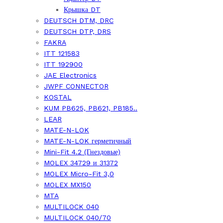
Крышка DT
DEUTSCH DTM, DRC
DEUTSCH DTP, DRS
FAKRA
ITT 121583
ITT 192900
JAE Electronics
JWPF CONNECTOR
KOSTAL
KUM PB625, PB621, PB185..
LEAR
MATE-N-LOK
MATE-N-LOK герметичный
Mini-Fit 4.2 (Гнездовые)
MOLEX 34729 и 31372
MOLEX Micro-Fit 3,0
MOLEX MX150
MTA
MULTILOCK 040
MULTILOCK 040/70