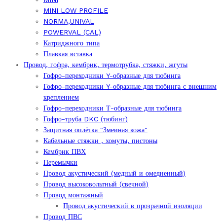
MINI LOW PROFILE
NORMA,UNIVAL
POWERVAL (CAL)
Катриджного типа
Плавкая вставка
Провод, гофра, кембрик, термотрубка, стяжки, жгуты
Гофро-переходники Y-образные для тюбинга
Гофро-переходники Y-образные для тюбинга с внешним
креплением
Гофро-переходники Т-образные для тюбинга
Гофро-труба DKC (тюбинг)
Защитная оплётка "Змеиная кожа"
Кабельные стяжки , хомуты, пистоны
Кембрик ПВХ
Перемычки
Провод акустический (медный и омедненный)
Провод высоковольтный (свечной)
Провод монтажный
Провод акустический в прозрачной изоляции
Провод ПВС