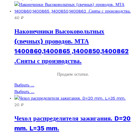
40
₽
Наконечники Высоковольтных
(свечных) проводов. МТА
1400860,1400865 ,1400850,1400862
.Сняты с производства.
Продаем остатки.
Этот
Выбрать ...
товар
Этот
Выбрать ...
имеет
товар
несколько
имеет
20
₽
вариаций.
несколько
Чехол распределителя зажигания. D=20
Опции
вариаций.
можно
Опции
mm. L=35 mm.
выбрать
можно