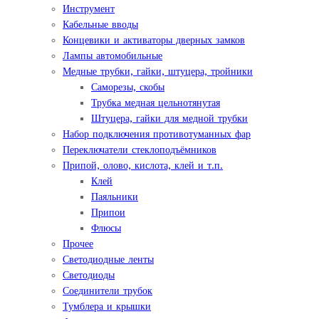
Инструмент
Кабельные вводы
Концевики и активаторы дверных замков
Лампы автомобильные
Медные трубки, гайки, штуцера, тройники
Саморезы, скобы
Трубка медная цельнотянутая
Штуцера, гайки для медной трубки
Набор подключения противотуманных фар
Переключатели стеклоподъёмников
Припой, олово, кислота, клей и т.п.
Клей
Паяльники
Припои
Флюсы
Прочее
Светодиодные ленты
Светодиоды
Соединители трубок
Тумблера и крышки