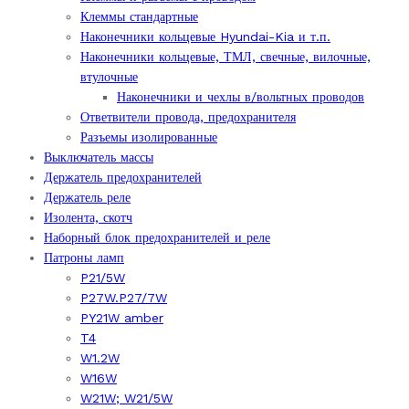
Клеммы стандартные
Наконечники кольцевые Hyundai-Kia и т.п.
Наконечники кольцевые, ТМЛ, свечные, вилочные,
втулочные
Наконечники и чехлы в/вольтных проводов
Ответвители провода, предохранителя
Разъемы изолированные
Выключатель массы
Держатель предохранителей
Держатель реле
Изолента, скотч
Наборный блок предохранителей и реле
Патроны ламп
P21/5W
P27W.P27/7W
PY21W amber
T4
W1.2W
W16W
W21W; W21/5W