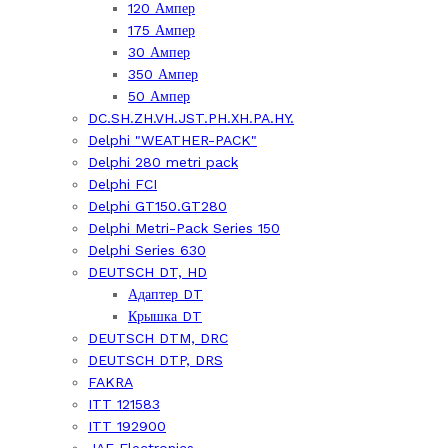
120 Ампер
175 Ампер
30 Ампер
350 Ампер
50 Ампер
DC.SH.ZH.VH.JST.PH.XH.PA.HY.
Delphi "WEATHER-PACK"
Delphi 280 metri pack
Delphi FCI
Delphi GT150.GT280
Delphi Metri-Pack Series 150
Delphi Series 630
DEUTSCH DT, HD
Адаптер DT
Крышка DT
DEUTSCH DTM, DRC
DEUTSCH DTP, DRS
FAKRA
ITT 121583
ITT 192900