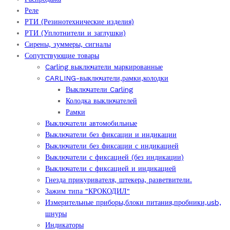
Реле
РТИ (Резинотехнические изделия)
РТИ (Уплотнители и заглушки)
Сирены, зуммеры, сигналы
Сопутствующие товары
Carling выключатели маркированные
CARLING-выключатели,рамки,колодки
Выключатели Carling
Колодка выключателей
Рамки
Выключатели автомобильные
Выключатели без фиксации и индикации
Выключатели без фиксации с индикацией
Выключатели с фиксацией (без индикации)
Выключатели с фиксацией и индикацией
Гнезда прикуривателя, штекера, разветвители.
Зажим типа "КРОКОДИЛ"
Измерительные приборы,блоки питания,пробники,usb,
шнуры
Индикаторы