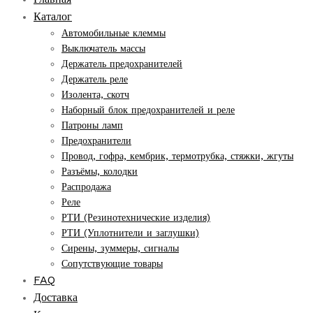
Каталог
Автомобильные клеммы
Выключатель массы
Держатель предохранителей
Держатель реле
Изолента, скотч
Наборный блок предохранителей и реле
Патроны ламп
Предохранители
Провод, гофра, кембрик, термотрубка, стяжки, жгуты
Разъёмы, колодки
Распродажа
Реле
РТИ (Резинотехнические изделия)
РТИ (Уплотнители и заглушки)
Сирены, зуммеры, сигналы
Сопутствующие товары
FAQ
Доставка