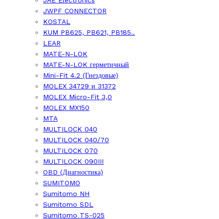
JAE Electronics
JWPF CONNECTOR
KOSTAL
KUM PB625, PB621, PB185..
LEAR
MATE-N-LOK
MATE-N-LOK герметичный
Mini-Fit 4.2 (Гнездовые)
MOLEX 34729 и 31372
MOLEX Micro-Fit 3,0
MOLEX MX150
MTA
MULTILOCK 040
MULTILOCK 040/70
MULTILOCK 070
MULTILOCK 090III
OBD (Диагностика)
SUMITOMO
Sumitomo NH
Sumitomo SDL
Sumitomo TS-025