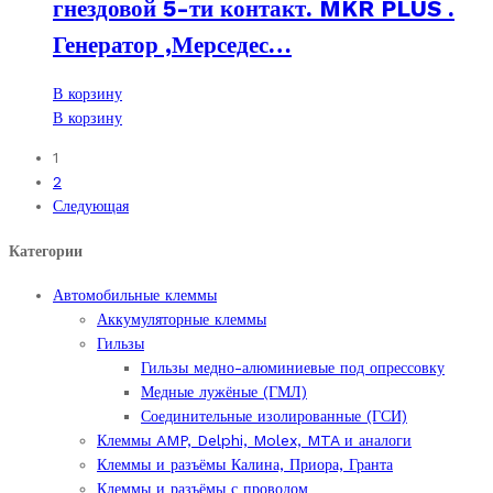
гнездовой 5-ти контакт. MKR PLUS .
Генератор ,Мерседес…
В корзину
В корзину
1
2
Следующая
Категории
Автомобильные клеммы
Аккумуляторные клеммы
Гильзы
Гильзы медно-алюминиевые под опрессовку
Медные лужёные (ГМЛ)
Соединительные изолированные (ГСИ)
Клеммы AMP, Delphi, Molex, MTA и аналоги
Клеммы и разъёмы Калина, Приора, Гранта
Клеммы и разъёмы с проводом