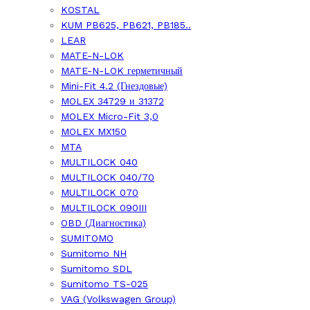
KOSTAL
KUM PB625, PB621, PB185..
LEAR
MATE-N-LOK
MATE-N-LOK герметичный
Mini-Fit 4.2 (Гнездовые)
MOLEX 34729 и 31372
MOLEX Micro-Fit 3,0
MOLEX MX150
MTA
MULTILOCK 040
MULTILOCK 040/70
MULTILOCK 070
MULTILOCK 090III
OBD (Диагностика)
SUMITOMO
Sumitomo NH
Sumitomo SDL
Sumitomo TS-025
VAG (Volkswagen Group)