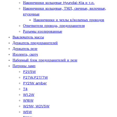
Наконечники кольцевые Hyundai-Kia и т.п.
Наконечники кольцевые, ТМЛ, свечные, вилочные,
втулочные
Наконечники и чехлы в/вольтных проводов
Ответвители провода, предохранителя
Разъемы изолированные
Выключатель массы
Держатель предохранителей
Держатель реле
Изолента, скотч
Наборный блок предохранителей и реле
Патроны ламп
P21/5W
P27W.P27/7W
PY21W amber
T4
W1.2W
W16W
W21W; W21/5W
W5W