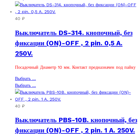
имеет
товар
несколько
имеет
вариаций.
несколько
40
₽
Опции
вариаций.
Выключатель DS-314. кнопочный, без
можно
Опции
выбрать
можно
фиксации (ON)-OFF , 2 pin. 0,5 A.
на
выбрать
250V.
странице
на
товара.
странице
товара.
Посадочный Диаметр 10 мм. Контакт предназначен под пайку
Этот
Выбрать ...
товар
Этот
Выбрать ...
имеет
товар
несколько
имеет
вариаций.
несколько
40
₽
Опции
вариаций.
Выключатель PBS-10B. кнопочный, без
можно
Опции
выбрать
можно
фиксации (ON)-OFF , 2 pin. 1 A. 250V.
на
выбрать
странице
на