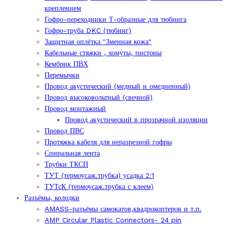
креплением
Гофро-переходники Т-образные для тюбинга
Гофро-труба DKC (тюбинг)
Защитная оплётка "Змеиная кожа"
Кабельные стяжки , хомуты, пистоны
Кембрик ПВХ
Перемычки
Провод акустический (медный и омедненный)
Провод высоковольтный (свечной)
Провод монтажный
Провод акустический в прозрачной изоляции
Провод ПВС
Протяжка кабеля для неразрезной гофры
Спиральная лента
Трубки ТКСП
ТУТ (термоусаж.трубка) усадка 2:1
ТУТсК (термоусаж.трубка с клеем)
Разъёмы, колодки
AMASS-разъёмы самокатов,квадрокоптеров и т.п.
AMP Circular Plastic Connectors- 24 pin