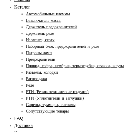
Каталог
Автомобильные клеммы
Выключатель массы
Держатель предохранителей
Держатель реле
Изолента, скотч
Наборный блок предохранителей и реле
Патроны ламп
Предохранители
Провод, гофра, кембрик, термотрубка, стяжки, жгуты
Разъёмы, колодки
Распродажа
Реле
РТИ (Резинотехнические изделия)
РТИ (Уплотнители и заглушки)
Сирены, зуммеры, сигналы
Сопутствующие товары
FAQ
Доставка