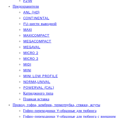
Р21W
Предохранители
ANL (HD)
CONTINENTAL
FU-шести выводной
MAXI
MAXICOMPACT
MEGACOMPACT
MEGAVAL
MICRO 2
MICRO 3
MIDI
MINI
MINI LOW PROFILE
NORMA,UNIVAL
POWERVAL (CAL)
Катриджного типа
Плавкая вставка
Провод, гофра, кембрик, термотрубка, стяжки, жгуты
Гофро-переходники Y-образные для тюбинга
Гофро-переходники Y-образные для тюбинга с внешним