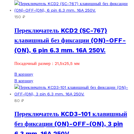
имеет
товар
несколько
имеет
вариаций.
несколько
150
₽
Опции
вариаций.
Переключатель KCD2 (SC-767)
можно
Опции
выбрать
можно
клавишный без фиксации (ON)-OFF-
на
выбрать
(ON), 6 pin 6.3 mm. 16A 250V.
странице
на
товара.
странице
товара.
Посадочный размер : 21,5х25,5 мм
В корзину
В корзину
80
₽
Переключатель KCD3-101 клавишный
без фиксации (ON)-OFF-(ON), 3 pin
6.3 mm. 16A 250V.