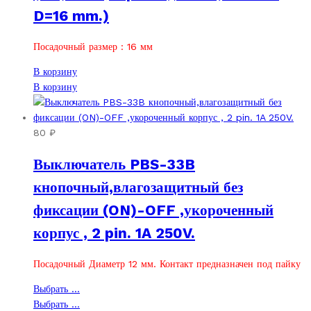
D=16 mm.)
Посадочный размер : 16 мм
В корзину
В корзину
80
₽
Выключатель PBS-33B
кнопочный,влагозащитный без
фиксации (ON)-OFF ,укороченный
корпус , 2 pin. 1A 250V.
Посадочный Диаметр 12 мм. Контакт предназначен под пайку
Этот
Выбрать ...
товар
Этот
Выбрать ...