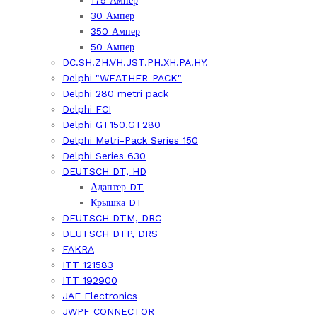
175 Ампер
30 Ампер
350 Ампер
50 Ампер
DC.SH.ZH.VH.JST.PH.XH.PA.HY.
Delphi "WEATHER-PACK"
Delphi 280 metri pack
Delphi FCI
Delphi GT150.GT280
Delphi Metri-Pack Series 150
Delphi Series 630
DEUTSCH DT, HD
Адаптер DT
Крышка DT
DEUTSCH DTM, DRC
DEUTSCH DTP, DRS
FAKRA
ITT 121583
ITT 192900
JAE Electronics
JWPF CONNECTOR