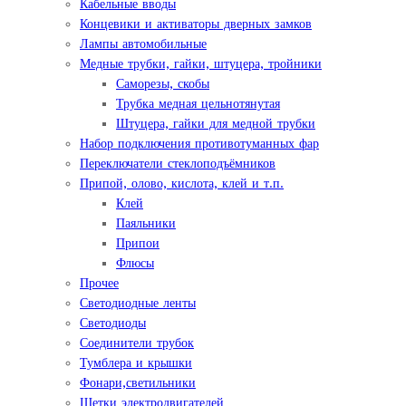
Кабельные вводы
Концевики и активаторы дверных замков
Лампы автомобильные
Медные трубки, гайки, штуцера, тройники
Саморезы, скобы
Трубка медная цельнотянутая
Штуцера, гайки для медной трубки
Набор подключения противотуманных фар
Переключатели стеклоподъёмников
Припой, олово, кислота, клей и т.п.
Клей
Паяльники
Припои
Флюсы
Прочее
Светодиодные ленты
Светодиоды
Соединители трубок
Тумблера и крышки
Фонари,светильники
Щетки электродвигателей