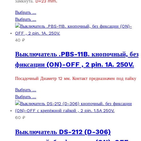
замкнута.
D=23 mm.
Этот
Выбрать ...
товар
Этот
Выбрать ...
имеет
товар
несколько
имеет
вариаций.
несколько
40
₽
Опции
вариаций.
Выключатель .PBS-11B. кнопочный, без
можно
Опции
выбрать
можно
фиксации (ON)-OFF , 2 pin. 1A. 250V.
на
выбрать
странице
на
Посадочный Диаметр 12 мм. Контакт предназначен под пайку
товара.
странице
товара.
Этот
Выбрать ...
товар
Этот
Выбрать ...
имеет
товар
несколько
имеет
вариаций.
несколько
60
₽
Опции
вариаций.
Выключатель DS-212 (D-306)
можно
Опции
выбрать
можно