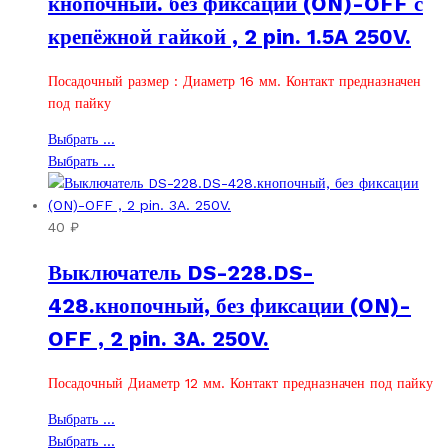
кнопочный. без фиксации (ON)-OFF с
на
выбрать
крепёжной гайкой , 2 pin. 1.5A 250V.
странице
на
товара.
странице
товара.
Посадочный размер : Диаметр 16 мм. Контакт предназначен
под пайку
Этот
Выбрать ...
товар
Этот
Выбрать ...
имеет
товар
несколько
имеет
вариаций.
несколько
40
₽
Опции
вариаций.
Выключатель DS-228.DS-
можно
Опции
выбрать
можно
428.кнопочный, без фиксации (ON)-
на
выбрать
OFF , 2 pin. 3A. 250V.
странице
на
товара.
странице
товара.
Посадочный Диаметр 12 мм. Контакт предназначен под пайку
Этот
Выбрать ...
товар
Этот
Выбрать ...