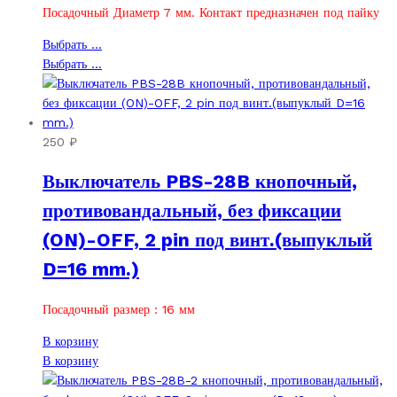
Посадочный Диаметр 7 мм. Контакт предназначен под пайку
товара.
странице
товара.
Этот
Выбрать ...
товар
Этот
Выбрать ...
имеет
товар
несколько
имеет
вариаций.
несколько
Опции
вариаций.
250
₽
можно
Опции
Выключатель PBS-28B кнопочный,
выбрать
можно
на
выбрать
противовандальный, без фиксации
странице
на
(ON)-OFF, 2 pin под винт.(выпуклый
товара.
странице
товара.
D=16 mm.)
Посадочный размер : 16 мм
В корзину
В корзину