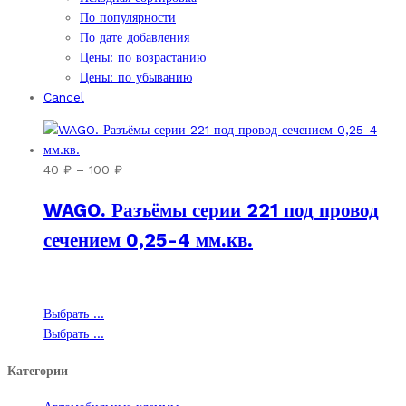
По популярности
По дате добавления
Цены: по возрастанию
Цены: по убыванию
Cancel
Диапазон
40
₽
–
100
₽
цен:
WAGO. Разъёмы серии 221 под провод
40 ₽
–
сечением 0,25-4 мм.кв.
100 ₽
Этот
Выбрать ...
товар
Этот
Выбрать ...
имеет
товар
Категории
несколько
имеет
вариаций.
несколько