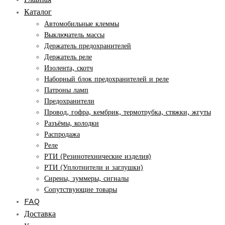
Каталог
Автомобильные клеммы
Выключатель массы
Держатель предохранителей
Держатель реле
Изолента, скотч
Наборный блок предохранителей и реле
Патроны ламп
Предохранители
Провод, гофра, кембрик, термотрубка, стяжки, жгуты
Разъёмы, колодки
Распродажа
Реле
РТИ (Резинотехнические изделия)
РТИ (Уплотнители и заглушки)
Сирены, зуммеры, сигналы
Сопутствующие товары
FAQ
Доставка