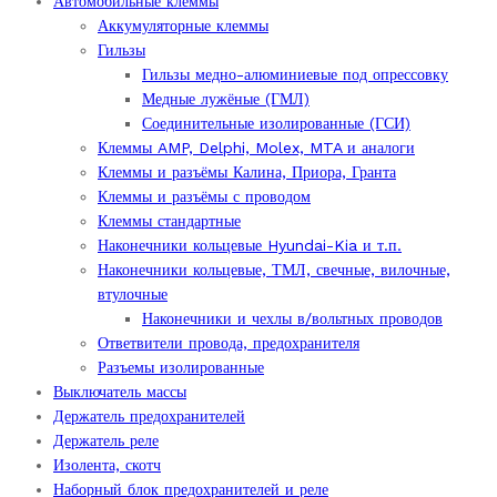
Автомобильные клеммы
Опции
вариаций.
Аккумуляторные клеммы
можно
Опции
Гильзы
выбрать
можно
Гильзы медно-алюминиевые под опрессовку
на
выбрать
Медные лужёные (ГМЛ)
странице
на
Соединительные изолированные (ГСИ)
товара.
странице
Клеммы AMP, Delphi, Molex, MTA и аналоги
товара.
Клеммы и разъёмы Калина, Приора, Гранта
Клеммы и разъёмы с проводом
Клеммы стандартные
Наконечники кольцевые Hyundai-Kia и т.п.
Наконечники кольцевые, ТМЛ, свечные, вилочные,
втулочные
Наконечники и чехлы в/вольтных проводов
Ответвители провода, предохранителя
Разъемы изолированные
Выключатель массы
Держатель предохранителей
Держатель реле
Изолента, скотч
Наборный блок предохранителей и реле