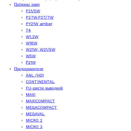
Патроны ламп
P21/5W
P27W.P27/7W
PY21W amber
T4
W1.2W
W16W
W21W; W21/5W
W5W
Р21W
Предохранители
ANL (HD)
CONTINENTAL
FU-шести выводной
MAXI
MAXICOMPACT
MEGACOMPACT
MEGAVAL
MICRO 2
MICRO 3