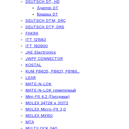
DEUTSCH DT, HD
Адаптер DT
Крышка DT
DEUTSCH DTM, DRC
DEUTSCH DTP, DRS
FAKRA
ITT 121583
ITT 192900
JAE Electronics
JWPF CONNECTOR
KOSTAL
KUM PB625, PB621, PB185..
LEAR
MATE-N-LOK
MATE-N-LOK герметичный
Mini-Fit 4.2 (Гнездовые)
MOLEX 34729 и 31372
MOLEX Micro-Fit 3,0
MOLEX MX150
MTA
MULTILOCK 040