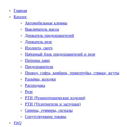
Главная
Каталог
Автомобильные клеммы
Выключатель массы
Держатель предохранителей
Держатель реле
Изолента, скотч
Наборный блок предохранителей и реле
Патроны ламп
Предохранители
Провод, гофра, кембрик, термотрубка, стяжки, жгуты
Разъёмы, колодки
Распродажа
Реле
РТИ (Резинотехнические изделия)
РТИ (Уплотнители и заглушки)
Сирены, зуммеры, сигналы
Сопутствующие товары
FAQ