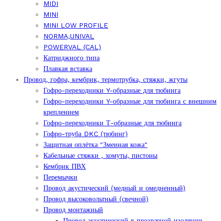
MIDI
MINI
MINI LOW PROFILE
NORMA,UNIVAL
POWERVAL (CAL)
Катриджного типа
Плавкая вставка
Провод, гофра, кембрик, термотрубка, стяжки, жгуты
Гофро-переходники Y-образные для тюбинга
Гофро-переходники Y-образные для тюбинга с внешним
креплением
Гофро-переходники Т-образные для тюбинга
Гофро-труба DKC (тюбинг)
Защитная оплётка "Змеиная кожа"
Кабельные стяжки , хомуты, пистоны
Кембрик ПВХ
Перемычки
Провод акустический (медный и омедненный)
Провод высоковольтный (свечной)
Провод монтажный
Провод акустический в прозрачной изоляции