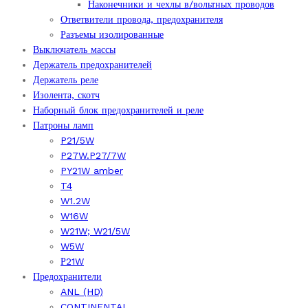
Наконечники и чехлы в/вольтных проводов
Ответвители провода, предохранителя
Разъемы изолированные
Выключатель массы
Держатель предохранителей
Держатель реле
Изолента, скотч
Наборный блок предохранителей и реле
Патроны ламп
P21/5W
P27W.P27/7W
PY21W amber
T4
W1.2W
W16W
W21W; W21/5W
W5W
Р21W
Предохранители
ANL (HD)
CONTINENTAL