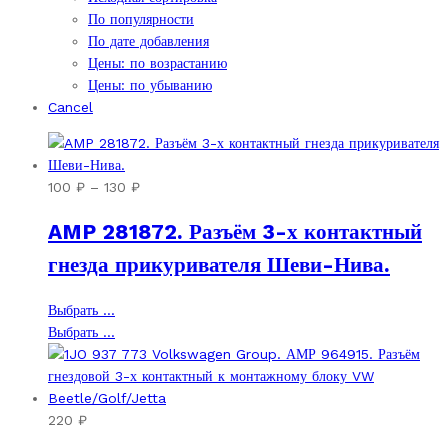
По популярности
По дате добавления
Цены: по возрастанию
Цены: по убыванию
Cancel
Диапазон
100
₽
–
130
₽
цен:
AMP 281872. Разъём 3-х контактный
100 ₽
–
гнезда прикуривателя Шеви-Нива.
130 ₽
Этот
Выбрать ...
товар
Этот
Выбрать ...
имеет
товар
несколько
имеет
вариаций.
несколько
Опции
вариаций.
220
₽
можно
Опции