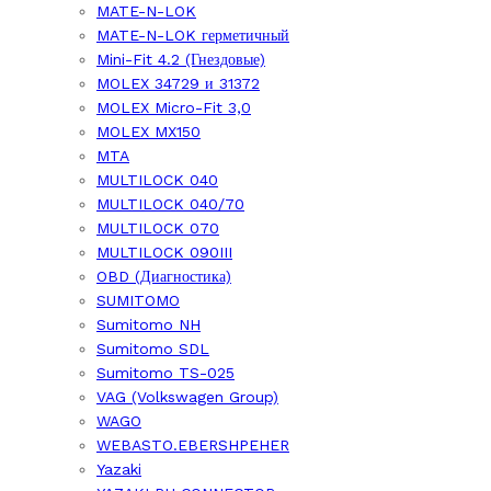
MATE-N-LOK
MATE-N-LOK герметичный
Mini-Fit 4.2 (Гнездовые)
MOLEX 34729 и 31372
MOLEX Micro-Fit 3,0
MOLEX MX150
MTA
MULTILOCK 040
MULTILOCK 040/70
MULTILOCK 070
MULTILOCK 090III
OBD (Диагностика)
SUMITOMO
Sumitomo NH
Sumitomo SDL
Sumitomo TS-025
VAG (Volkswagen Group)
WAGO
WEBASTO.EBERSHPEHER
Yazaki