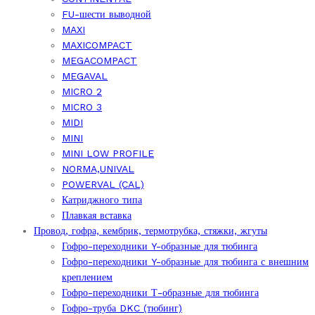
FU-шести выводной
MAXI
MAXICOMPACT
MEGACOMPACT
MEGAVAL
MICRO 2
MICRO 3
MIDI
MINI
MINI LOW PROFILE
NORMA,UNIVAL
POWERVAL (CAL)
Катриджного типа
Плавкая вставка
Провод, гофра, кембрик, термотрубка, стяжки, жгуты
Гофро-переходники Y-образные для тюбинга
Гофро-переходники Y-образные для тюбинга с внешним
креплением
Гофро-переходники Т-образные для тюбинга
Гофро-труба DKC (тюбинг)