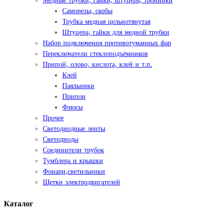
Медные трубки, гайки, штуцера, тройники
Саморезы, скобы
Трубка медная цельнотянутая
Штуцера, гайки для медной трубки
Набор подключения противотуманных фар
Переключатели стеклоподъёмников
Припой, олово, кислота, клей и т.п.
Клей
Паяльники
Припои
Флюсы
Прочее
Светодиодные ленты
Светодиоды
Соединители трубок
Тумблера и крышки
Фонари,светильники
Щетки электродвигателей
Каталог