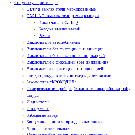
Сопутствующие товары
Carling выключатели маркированные
CARLING-выключатели,рамки,колодки
Выключатели Carling
Колодка выключателей
Рамки
Выключатели автомобильные
Выключатели без фиксации и индикации
Выключатели без фиксации с индикацией
Выключатели с фиксацией (без индикации)
Выключатели с фиксацией и индикацией
Гнезда прикуривателя, штекера, разветвители.
Зажим типа "КРОКОДИЛ"
Измерительные приборы,блоки питания,пробники,usb,
шнуры
Индикаторы
Инструмент
Кабельные вводы
Концевики и активаторы дверных замков
Лампы автомобильные