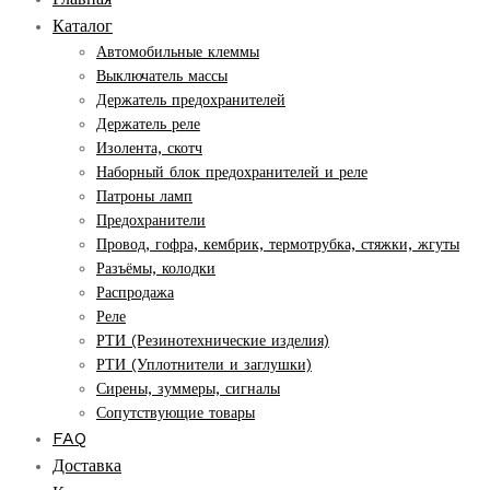
Каталог
Автомобильные клеммы
Выключатель массы
Держатель предохранителей
Держатель реле
Изолента, скотч
Наборный блок предохранителей и реле
Патроны ламп
Предохранители
Провод, гофра, кембрик, термотрубка, стяжки, жгуты
Разъёмы, колодки
Распродажа
Реле
РТИ (Резинотехнические изделия)
РТИ (Уплотнители и заглушки)
Сирены, зуммеры, сигналы
Сопутствующие товары
FAQ
Доставка