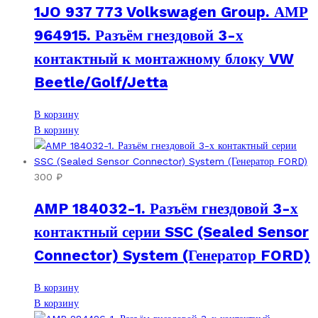
1JO 937 773 Volkswagen Group. АМР
выбрать
можно
на
выбрать
964915. Разъём гнездовой 3-х
странице
на
контактный к монтажному блоку VW
товара.
странице
товара.
Beetle/Golf/Jetta
В корзину
В корзину
300
₽
AMP 184032-1. Разъём гнездовой 3-х
контактный серии SSC (Sealed Sensor
Connector) System (Генератор FORD)
В корзину
В корзину