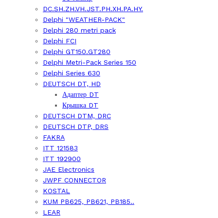
DC.SH.ZH.VH.JST.PH.XH.PA.HY.
Delphi "WEATHER-PACK"
Delphi 280 metri pack
Delphi FCI
Delphi GT150.GT280
Delphi Metri-Pack Series 150
Delphi Series 630
DEUTSCH DT, HD
Адаптер DT
Крышка DT
DEUTSCH DTM, DRC
DEUTSCH DTP, DRS
FAKRA
ITT 121583
ITT 192900
JAE Electronics
JWPF CONNECTOR
KOSTAL
KUM PB625, PB621, PB185..
LEAR