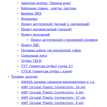
Защитная оплётка "Змеиная кожа"
Кабельные стяжки , хомуты, пистоны
Кембрик ПВХ
Перемычки
Провод акустический (медный и омедненный)
Провод высоковольтный (свечной)
Провод монтажный
Провод акустический в прозрачной изоляции
Провод ПВС
Протяжка кабеля для неразрезной гофры
Спиральная лента
Трубки ТКСП
ТУТ (термоусаж.трубка) усадка 2:1
ТУТсК (термоусаж.трубка с клеем)
Разъёмы, колодки
AMASS-разъёмы самокатов,квадрокоптеров и т.п.
AMP Circular Plastic Connectors- 24 pin
AMP Circular Plastic Connectors- 3 pin
AMP Circular Plastic Connectors- 37 pin
AMP Circular Plastic Connectors- 4 pin