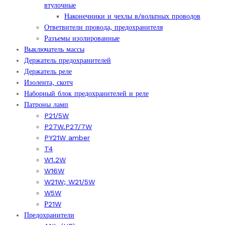
втулочные
Наконечники и чехлы в/вольтных проводов
Ответвители провода, предохранителя
Разъемы изолированные
Выключатель массы
Держатель предохранителей
Держатель реле
Изолента, скотч
Наборный блок предохранителей и реле
Патроны ламп
P21/5W
P27W.P27/7W
PY21W amber
T4
W1.2W
W16W
W21W; W21/5W
W5W
Р21W
Предохранители