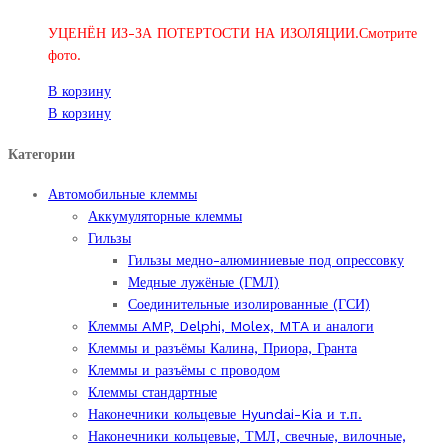
УЦЕНЁН ИЗ-ЗА ПОТЕРТОСТИ НА ИЗОЛЯЦИИ.Смотрите
фото.
В корзину
В корзину
Категории
Автомобильные клеммы
Аккумуляторные клеммы
Гильзы
Гильзы медно-алюминиевые под опрессовку
Медные лужёные (ГМЛ)
Соединительные изолированные (ГСИ)
Клеммы AMP, Delphi, Molex, MTA и аналоги
Клеммы и разъёмы Калина, Приора, Гранта
Клеммы и разъёмы с проводом
Клеммы стандартные
Наконечники кольцевые Hyundai-Kia и т.п.
Наконечники кольцевые, ТМЛ, свечные, вилочные,