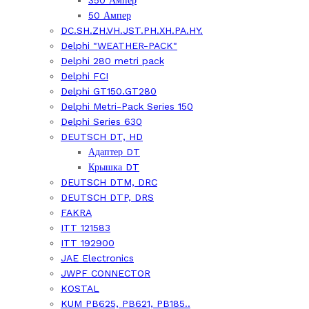
350 Ампер
50 Ампер
DC.SH.ZH.VH.JST.PH.XH.PA.HY.
Delphi "WEATHER-PACK"
Delphi 280 metri pack
Delphi FCI
Delphi GT150.GT280
Delphi Metri-Pack Series 150
Delphi Series 630
DEUTSCH DT, HD
Адаптер DT
Крышка DT
DEUTSCH DTM, DRC
DEUTSCH DTP, DRS
FAKRA
ITT 121583
ITT 192900
JAE Electronics
JWPF CONNECTOR
KOSTAL
KUM PB625, PB621, PB185..