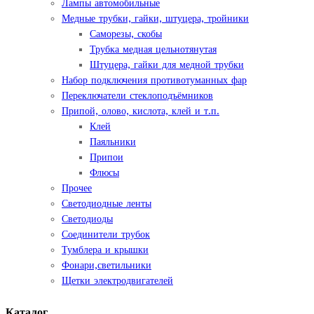
Лампы автомобильные
Медные трубки, гайки, штуцера, тройники
Саморезы, скобы
Трубка медная цельнотянутая
Штуцера, гайки для медной трубки
Набор подключения противотуманных фар
Переключатели стеклоподъёмников
Припой, олово, кислота, клей и т.п.
Клей
Паяльники
Припои
Флюсы
Прочее
Светодиодные ленты
Светодиоды
Соединители трубок
Тумблера и крышки
Фонари,светильники
Щетки электродвигателей
Каталог