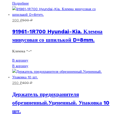
Подробнее
200
₽
500
₽
91961-1R700 Hyundai-Kia. Клемма
минусовая со шпилькой D=8mm.
Клемма “-“
В корзину
В корзину
250
₽
400
₽
Держатель предохранителя
обрезиненный.Уцененный. Упаковка 10
шт.