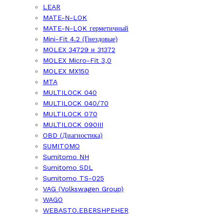
LEAR
MATE-N-LOK
MATE-N-LOK герметичный
Mini-Fit 4.2 (Гнездовые)
MOLEX 34729 и 31372
MOLEX Micro-Fit 3,0
MOLEX MX150
MTA
MULTILOCK 040
MULTILOCK 040/70
MULTILOCK 070
MULTILOCK 090III
OBD (Диагностика)
SUMITOMO
Sumitomo NH
Sumitomo SDL
Sumitomo TS-025
VAG (Volkswagen Group)
WAGO
WEBASTO.EBERSHPEHER