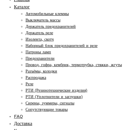
Каталог
Автомобильные клеммы
Выключатель массы
Держатель предохранителей
Держатель реле
Изолента, скотч
Наборный блок предохранителей и реле
Патроны ламп
Предохранители
Провод, гофра, кембрик, термотрубка, стяжки, жгуты
Разъёмы, колодки
Распродажа
Реле
РТИ (Резинотехнические изделия)
РТИ (Уплотнители и заглушки)
Сирены, зуммеры, сигналы
Сопутствующие товары
FAQ
Доставка