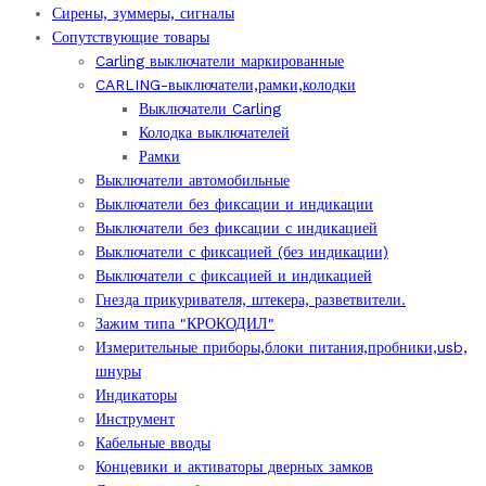
Сирены, зуммеры, сигналы
Сопутствующие товары
Carling выключатели маркированные
CARLING-выключатели,рамки,колодки
Выключатели Carling
Колодка выключателей
Рамки
Выключатели автомобильные
Выключатели без фиксации и индикации
Выключатели без фиксации с индикацией
Выключатели с фиксацией (без индикации)
Выключатели с фиксацией и индикацией
Гнезда прикуривателя, штекера, разветвители.
Зажим типа "КРОКОДИЛ"
Измерительные приборы,блоки питания,пробники,usb,
шнуры
Индикаторы
Инструмент
Кабельные вводы
Концевики и активаторы дверных замков