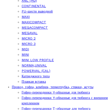
ANL (HD)
CONTINENTAL
FU-шести выводной
MAXI
MAXICOMPACT
MEGACOMPACT
MEGAVAL
MICRO 2
MICRO 3
MIDI
MINI
MINI LOW PROFILE
NORMA,UNIVAL
POWERVAL (CAL)
Катриджного типа
Плавкая вставка
Провод, гофра, кембрик, термотрубка, стяжки, жгуты
Гофро-переходники Y-образные для тюбинга
Гофро-переходники Y-образные для тюбинга с внешним
креплением
Гофро-переходники Т-образные для тюбинга