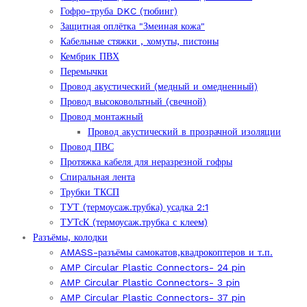
Гофро-труба DKC (тюбинг)
Защитная оплётка "Змеиная кожа"
Кабельные стяжки , хомуты, пистоны
Кембрик ПВХ
Перемычки
Провод акустический (медный и омедненный)
Провод высоковольтный (свечной)
Провод монтажный
Провод акустический в прозрачной изоляции
Провод ПВС
Протяжка кабеля для неразрезной гофры
Спиральная лента
Трубки ТКСП
ТУТ (термоусаж.трубка) усадка 2:1
ТУТсК (термоусаж.трубка с клеем)
Разъёмы, колодки
AMASS-разъёмы самокатов,квадрокоптеров и т.п.
AMP Circular Plastic Connectors- 24 pin
AMP Circular Plastic Connectors- 3 pin
AMP Circular Plastic Connectors- 37 pin