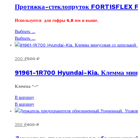
Протяжка-стеклопруток FORTISFLEX FG
Опции
вариаций.
1100 ₽
можно
Опции
–
выбрать
можно
1500 ₽
Используется для гофры 6,8 мм и выше.
на
выбрать
Этот
Выбрать ...
странице
на
товар
Этот
Выбрать ...
товара.
странице
имеет
товар
товара.
несколько
имеет
вариаций.
несколько
200
₽
500
₽
Опции
вариаций.
91961-1R700 Hyundai-Kia. Клемма мин
можно
Опции
выбрать
можно
на
выбрать
Клемма “-“
странице
на
В корзину
товара.
странице
В корзину
товара.
250
₽
400
₽