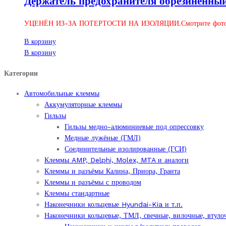
Держатель предохранителя обрезиненный
УЦЕНЁН ИЗ-ЗА ПОТЕРТОСТИ НА ИЗОЛЯЦИИ.Смотрите фото
В корзину
В корзину
Категории
Автомобильные клеммы
Аккумуляторные клеммы
Гильзы
Гильзы медно-алюминиевые под опрессовку
Медные лужёные (ГМЛ)
Соединительные изолированные (ГСИ)
Клеммы AMP, Delphi, Molex, MTA и аналоги
Клеммы и разъёмы Калина, Приора, Гранта
Клеммы и разъёмы с проводом
Клеммы стандартные
Наконечники кольцевые Hyundai-Kia и т.п.
Наконечники кольцевые, ТМЛ, свечные, вилочные, втуло