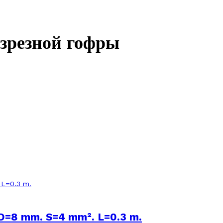
азрезной гофры
 D=8 mm. S=4 mm². L=0.3 m.