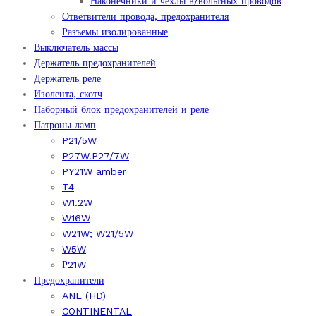
Наконечники и чехлы в/вольтных проводов
Ответвители провода, предохранителя
Разъемы изолированные
Выключатель массы
Держатель предохранителей
Держатель реле
Изолента, скотч
Наборный блок предохранителей и реле
Патроны ламп
P21/5W
P27W.P27/7W
PY21W amber
T4
W1.2W
W16W
W21W; W21/5W
W5W
Р21W
Предохранители
ANL (HD)
CONTINENTAL