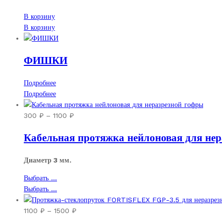
В корзину
В корзину
ФИШКИ
Подробнее
Подробнее
Диапазон
300
₽
–
1100
₽
цен:
Кабельная протяжка нейлоновая для нер
300 ₽
–
1100 ₽
Диаметр 3 мм.
Этот
Выбрать ...
товар
Этот
Выбрать ...
имеет
товар
несколько
имеет
Диапазон
1100
₽
–
1500
₽
вариаций.
несколько
цен: