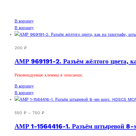
В корзину
В корзину
200
₽
АМР 969191-2. Разъём жёлтого цвета, ка
Рекомендуемые клеммы в описании.
В корзину
В корзину
Диапазон
550
₽
–
750
₽
цен:
АМР 1-1564416-1. Разъём штыревой 8-м
550 ₽
–