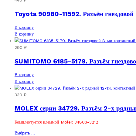
440
₽
Toyota 90980-11592. Разъём гнездовой 
В корзину
В корзину
290
₽
SUMITOMO 6185-5179. Разъём гнездово
В корзину
В корзину
330
₽
MOLEX серии 34729. Разъём 2-х рядный
Комплектуется клеммой Molex 34803-3212
Этот
Выбрать ...