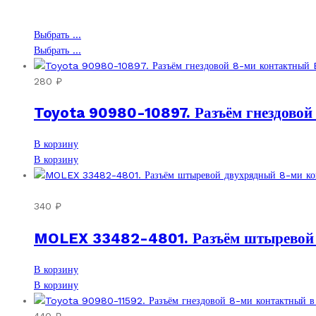
750 ₽
Этот
Выбрать ...
товар
Этот
Выбрать ...
имеет
товар
несколько
имеет
280
₽
вариаций.
несколько
Toyota 90980-10897. Разъём гнездовой
Опции
вариаций.
можно
Опции
выбрать
можно
В корзину
на
выбрать
В корзину
странице
на
товара.
странице
товара.
340
₽
MOLEX 33482-4801. Разъём штыревой д
В корзину
В корзину