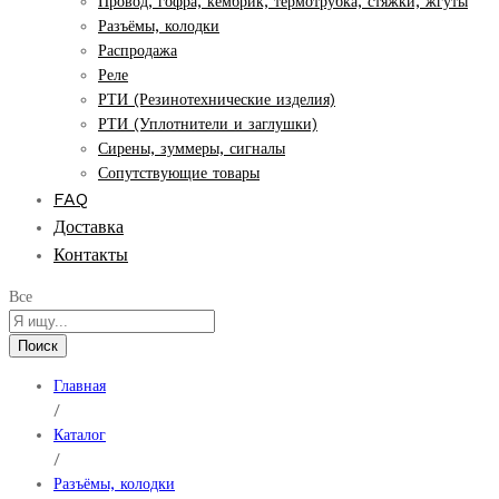
Провод, гофра, кембрик, термотрубка, стяжки, жгуты
Разъёмы, колодки
Распродажа
Реле
РТИ (Резинотехнические изделия)
РТИ (Уплотнители и заглушки)
Сирены, зуммеры, сигналы
Сопутствующие товары
FAQ
Доставка
Контакты
Все
Поиск
Главная
/
Каталог
/
Разъёмы, колодки