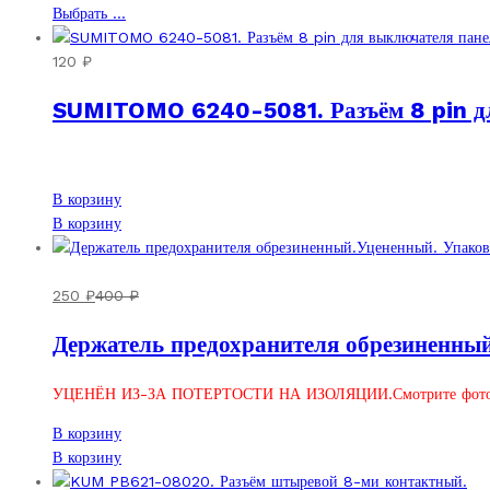
товар
Этот
Выбрать ...
имеет
товар
несколько
имеет
120
₽
вариаций.
несколько
SUMITOMO 6240-5081. Разъём 8 pin дл
Опции
вариаций.
можно
Опции
выбрать
можно
на
выбрать
В корзину
странице
на
В корзину
товара.
странице
товара.
250
₽
400
₽
Держатель предохранителя обрезиненный
УЦЕНЁН ИЗ-ЗА ПОТЕРТОСТИ НА ИЗОЛЯЦИИ.Смотрите фото
В корзину
В корзину