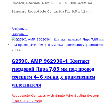
962928-1,962930-1, 962932-1. 16-01;16-02;16-03
Standard Receptacle Contacts (Tab 9.5 x 1.2 mm)
Этот
Выбрать ...
товар
Этот
Выбрать ...
имеет
товар
несколько
имеет
вариаций.
несколько
200
₽
Опции
вариаций.
G259C. AMP 962936-1. Контакт
можно
Опции
выбрать
можно
гнездовой Лира 7,85 мм под провод
на
выбрать
сечением 4-6 мм.кв.,с применением
странице
на
товара.
странице
уплотнителя
товара.
Receptacle Contacts with Single Wire Sealing System
(Tab 9.5 x 1.2 mm)