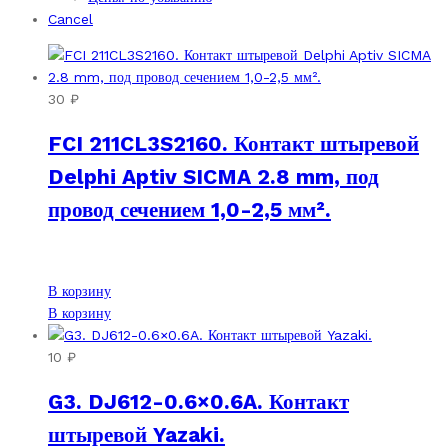
Cancel
30
₽
FCI 211CL3S2160. Контакт штыревой
Delphi Aptiv SICMA 2.8 mm, под
провод сечением 1,0-2,5 мм².
В корзину
В корзину
10
₽
G3. DJ612-0.6×0.6A. Контакт
штыревой Yazaki.