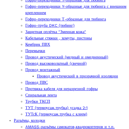
Гофро-переходники Y-образные для тюбинга
Гофро-переходники Y-образные для тюбинга с внешним
креплением
Гофро-переходники Т-образные для тюбинга
Гофро-труба DKC (тюбинг)
Защитная оплётка "Змеиная кожа"
Кабельные стяжки , хомуты, пистоны
Кембрик ПВХ
Перемычки
Провод акустический (медный и омедненный)
Провод высоковольтный (свечной)
Провод монтажный
Провод акустический в прозрачной изоляции
Провод ПВС
Протяжка кабеля для неразрезной гофры
Спиральная лента
Трубки ТКСП
ТУТ (термоусаж.трубка) усадка 2:1
ТУТсК (термоусаж.трубка с клеем)
Разъёмы, колодки
AMASS-разъёмы самокатов,квадрокоптеров и т.п.