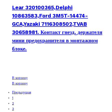
Lear 320100365,Delphi
10863583,Ford 3M5T-14474-
GCA,Yazaki 7116308502,TVAB
30658981. Контакт гнезд. держателя
мини предохранителя в монтажном
блоке.
В корзину
В корзину
Предыдущая
1
2
3