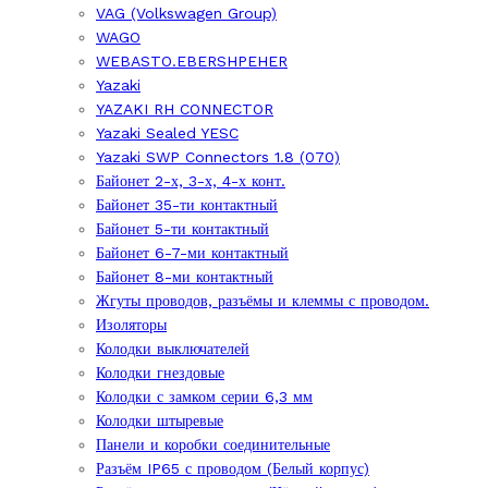
VAG (Volkswagen Group)
WAGO
WEBASTO.EBERSHPEHER
Yazaki
YAZAKI RH CONNECTOR
Yazaki Sealed YESC
Yazaki SWP Connectors 1.8 (070)
Байонет 2-х, 3-х, 4-х конт.
Байонет 35-ти контактный
Байонет 5-ти контактный
Байонет 6-7-ми контактный
Байонет 8-ми контактный
Жгуты проводов, разъёмы и клеммы с проводом.
Изоляторы
Колодки выключателей
Колодки гнездовые
Колодки с замком серии 6,3 мм
Колодки штыревые
Панели и коробки соединительные
Разъём IP65 с проводом (Белый корпус)