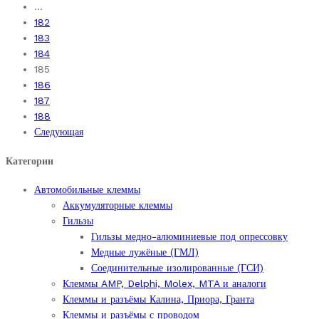
…
182
183
184
185
186
187
188
Следующая
Категории
Автомобильные клеммы
Аккумуляторные клеммы
Гильзы
Гильзы медно-алюминиевые под опрессовку
Медные лужёные (ГМЛ)
Соединительные изолированные (ГСИ)
Клеммы AMP, Delphi, Molex, MTA и аналоги
Клеммы и разъёмы Калина, Приора, Гранта
Клеммы и разъёмы с проводом