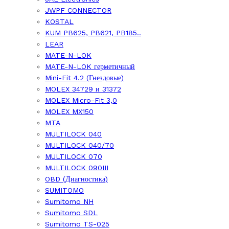
JWPF CONNECTOR
KOSTAL
KUM PB625, PB621, PB185..
LEAR
MATE-N-LOK
MATE-N-LOK герметичный
Mini-Fit 4.2 (Гнездовые)
MOLEX 34729 и 31372
MOLEX Micro-Fit 3,0
MOLEX MX150
MTA
MULTILOCK 040
MULTILOCK 040/70
MULTILOCK 070
MULTILOCK 090III
OBD (Диагностика)
SUMITOMO
Sumitomo NH
Sumitomo SDL
Sumitomo TS-025