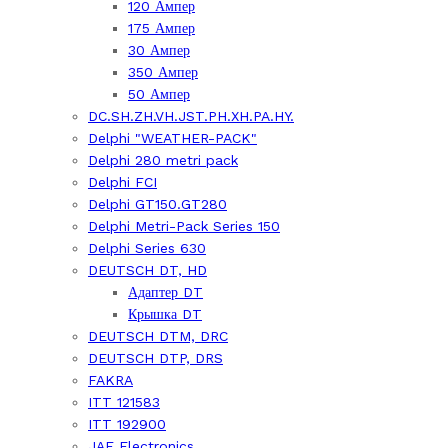
120 Ампер
175 Ампер
30 Ампер
350 Ампер
50 Ампер
DC.SH.ZH.VH.JST.PH.XH.PA.HY.
Delphi "WEATHER-PACK"
Delphi 280 metri pack
Delphi FCI
Delphi GT150.GT280
Delphi Metri-Pack Series 150
Delphi Series 630
DEUTSCH DT, HD
Адаптер DT
Крышка DT
DEUTSCH DTM, DRC
DEUTSCH DTP, DRS
FAKRA
ITT 121583
ITT 192900
JAE Electronics