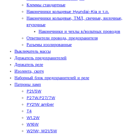
Клеммы стандартные
Наконечники кольцевые Hyundai-Kia и т.п.
Наконечники кольцевые, ТМЛ, свечные, вилочные,
втулочные
Наконечники и чехлы в/вольтных проводов
Ответвители провода, предохранителя
Разъемы изолированные
Выключатель массы
Держатель предохранителей
Держатель реле
Изолента, скотч
Наборный блок предохранителей и реле
Патроны ламп
P21/5W
P27W.P27/7W
PY21W amber
T4
W1.2W
W16W
W21W; W21/5W