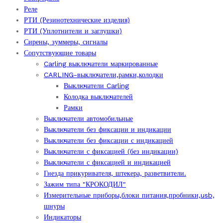
Реле
РТИ (Резинотехнические изделия)
РТИ (Уплотнители и заглушки)
Сирены, зуммеры, сигналы
Сопутствующие товары
Carling выключатели маркированные
CARLING-выключатели,рамки,колодки
Выключатели Carling
Колодка выключателей
Рамки
Выключатели автомобильные
Выключатели без фиксации и индикации
Выключатели без фиксации с индикацией
Выключатели с фиксацией (без индикации)
Выключатели с фиксацией и индикацией
Гнезда прикуривателя, штекера, разветвители.
Зажим типа "КРОКОДИЛ"
Измерительные приборы,блоки питания,пробники,usb,
шнуры
Индикаторы