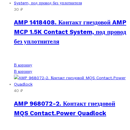
несколько
имеет
вариаций.
несколько
30
₽
Опции
вариаций.
AMP 1418408. Контакт гнездовой AMP
можно
Опции
выбрать
можно
MCP 1.5K Contact System, под провод
на
выбрать
без уплотнителя
странице
на
товара.
странице
товара.
В корзину
В корзину
40
₽
AMP 968072-2. Контакт гнездовой
MQS Contact.Power Quadlock