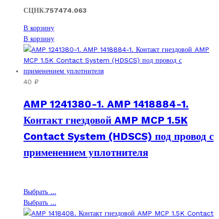
странице
на
СЦНК.757474.063
товара.
странице
товара.
В корзину
В корзину
40
₽
AMP 1241380-1. AMP 1418884-1.
Контакт гнездовой AMP MCP 1.5K
Contact System (HDSCS) под провод с
применением уплотнителя
Этот
Выбрать ...
товар
Этот
Выбрать ...
имеет
товар