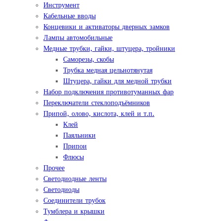
Инструмент
Кабельные вводы
Концевики и активаторы дверных замков
Лампы автомобильные
Медные трубки, гайки, штуцера, тройники
Саморезы, скобы
Трубка медная цельнотянутая
Штуцера, гайки для медной трубки
Набор подключения противотуманных фар
Переключатели стеклоподъёмников
Припой, олово, кислота, клей и т.п.
Клей
Паяльники
Припои
Флюсы
Прочее
Светодиодные ленты
Светодиоды
Соединители трубок
Тумблера и крышки