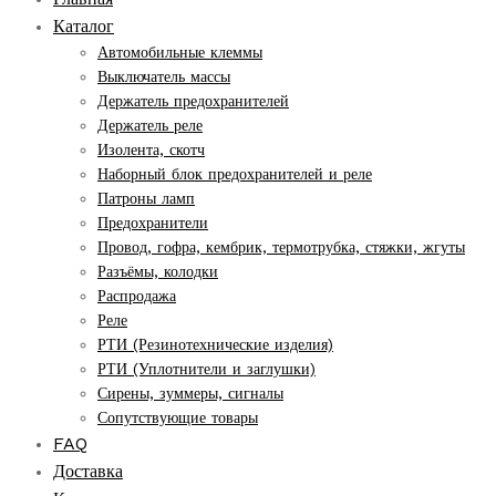
Каталог
Автомобильные клеммы
Выключатель массы
Держатель предохранителей
Держатель реле
Изолента, скотч
Наборный блок предохранителей и реле
Патроны ламп
Предохранители
Провод, гофра, кембрик, термотрубка, стяжки, жгуты
Разъёмы, колодки
Распродажа
Реле
РТИ (Резинотехнические изделия)
РТИ (Уплотнители и заглушки)
Сирены, зуммеры, сигналы
Сопутствующие товары
FAQ
Доставка