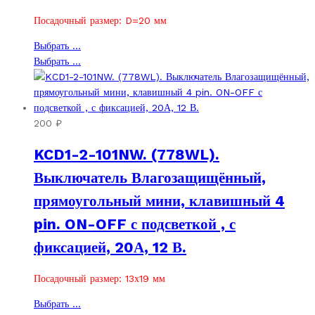
Посадочный размер: D=20 мм
Этот
Выбрать ...
товар
Этот
Выбрать ...
имеет
товар
несколько
имеет
вариаций.
несколько
Опции
вариаций.
200
₽
можно
Опции
KCD1-2-101NW. (778WL).
выбрать
можно
на
выбрать
Выключатель Влагозащищённый,
странице
на
прямоугольный мини, клавишный 4
товара.
странице
товара.
pin. ON-OFF с подсветкой , с
фиксацией, 20А, 12 В.
Посадочный размер: 13х19 мм
Этот
Выбрать ...