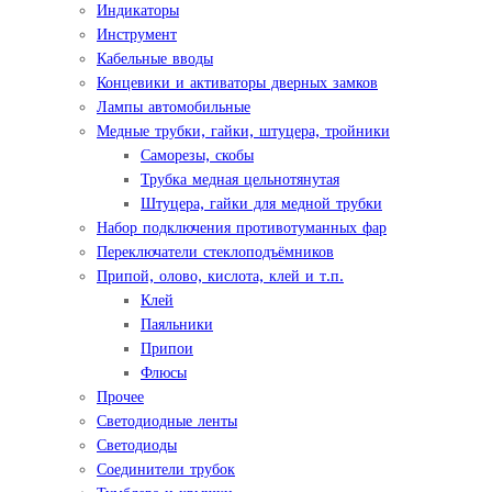
Индикаторы
Инструмент
Кабельные вводы
Концевики и активаторы дверных замков
Лампы автомобильные
Медные трубки, гайки, штуцера, тройники
Саморезы, скобы
Трубка медная цельнотянутая
Штуцера, гайки для медной трубки
Набор подключения противотуманных фар
Переключатели стеклоподъёмников
Припой, олово, кислота, клей и т.п.
Клей
Паяльники
Припои
Флюсы
Прочее
Светодиодные ленты
Светодиоды
Соединители трубок