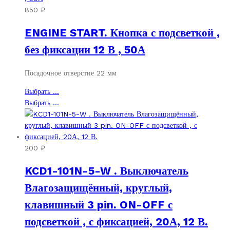
вариаций.
несколько
850
₽
Опции
вариаций.
ENGINE START. Кнопка с подсветкой ,
можно
Опции
выбрать
можно
без фиксации 12 В , 50А
на
выбрать
странице
на
Посадочное отверстие 22 мм
товара.
странице
товара.
Этот
Выбрать ...
товар
Этот
Выбрать ...
имеет
товар
несколько
имеет
вариаций.
несколько
Опции
вариаций.
200
₽
можно
Опции
KCD1-101N-5-W . Выключатель
выбрать
можно
на
выбрать
Влагозащищённый, круглый,
странице
на
клавишный 3 pin. ON-OFF с
товара.
странице
товара.
подсветкой , с фиксацией, 20А, 12 В.