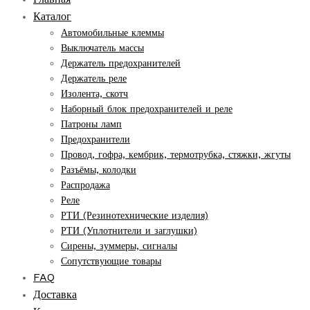
Каталог
Автомобильные клеммы
Выключатель массы
Держатель предохранителей
Держатель реле
Изолента, скотч
Наборный блок предохранителей и реле
Патроны ламп
Предохранители
Провод, гофра, кембрик, термотрубка, стяжки, жгуты
Разъёмы, колодки
Распродажа
Реле
РТИ (Резинотехнические изделия)
РТИ (Уплотнители и заглушки)
Сирены, зуммеры, сигналы
Сопутствующие товары
FAQ
Доставка