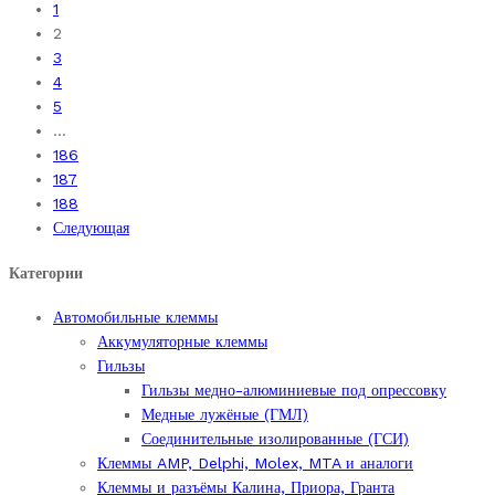
1
вариаций.
несколько
2
Опции
вариаций.
3
можно
Опции
4
выбрать
можно
5
на
выбрать
…
странице
на
186
товара.
странице
187
товара.
188
Следующая
Категории
Автомобильные клеммы
Аккумуляторные клеммы
Гильзы
Гильзы медно-алюминиевые под опрессовку
Медные лужёные (ГМЛ)
Соединительные изолированные (ГСИ)
Клеммы AMP, Delphi, Molex, MTA и аналоги
Клеммы и разъёмы Калина, Приора, Гранта