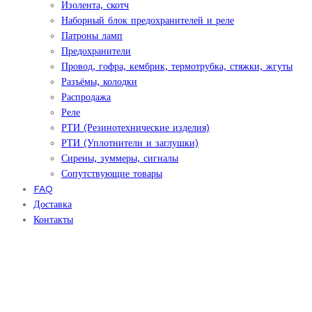
Изолента, скотч
Наборный блок предохранителей и реле
Патроны ламп
Предохранители
Провод, гофра, кембрик, термотрубка, стяжки, жгуты
Разъёмы, колодки
Распродажа
Реле
РТИ (Резинотехнические изделия)
РТИ (Уплотнители и заглушки)
Сирены, зуммеры, сигналы
Сопутствующие товары
FAQ
Доставка
Контакты