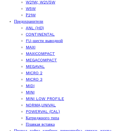
W21W; W21/5W
W5W
Р21W
Предохранители
ANL (HD)
CONTINENTAL
FU-шести выводной
MAXI
MAXICOMPACT
MEGACOMPACT
MEGAVAL
MICRO 2
MICRO 3
MIDI
MINI
MINI LOW PROFILE
NORMA,UNIVAL
POWERVAL (CAL)
Катриджного типа
Плавкая вставка
Провод, гофра, кембрик, термотрубка, стяжки, жгуты