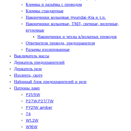
Клеммы и разъёмы с проводом
Клеммы стандартные
Наконечники кольцевые Hyundai-Kia и т.п.
Наконечники кольцевые, ТМЛ, свечные, вилочные,
втулочные
Наконечники и чехлы в/вольтных проводов
Ответвители провода, предохранителя
Разъемы изолированные
Выключатель массы
Держатель предохранителей
Держатель реле
Изолента, скотч
Наборный блок предохранителей и реле
Патроны ламп
P21/5W
P27W.P27/7W
PY21W amber
T4
W1.2W
W16W