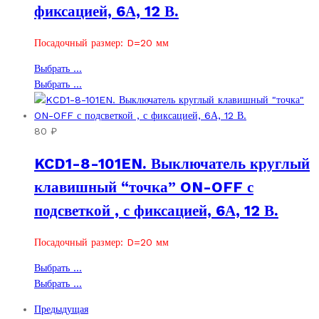
фиксацией, 6А, 12 В.
странице
на
товара.
странице
товара.
Посадочный размер: D=20 мм
Этот
Выбрать ...
товар
Этот
Выбрать ...
имеет
товар
несколько
имеет
вариаций.
несколько
80
₽
Опции
вариаций.
KCD1-8-101EN. Выключатель круглый
можно
Опции
выбрать
можно
клавишный “точка” ON-OFF с
на
выбрать
подсветкой , с фиксацией, 6А, 12 В.
странице
на
товара.
странице
товара.
Посадочный размер: D=20 мм
Этот
Выбрать ...
товар
Этот
Выбрать ...
имеет
товар
Предыдущая
несколько
имеет