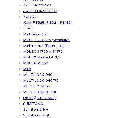
JAE Electronics
JWPF CONNECTOR
KOSTAL
KUM PB625, PB621, PB185..
LEAR
MATE-N-LOK
MATE-N-LOK герметичный
Mini-Fit 4.2 (Гнездовые)
MOLEX 34729 и 31372
MOLEX Micro-Fit 3,0
MOLEX MX150
MTA
MULTILOCK 040
MULTILOCK 040/70
MULTILOCK 070
MULTILOCK 090III
OBD (Диагностика)
SUMITOMO
Sumitomo NH
Sumitomo SDL