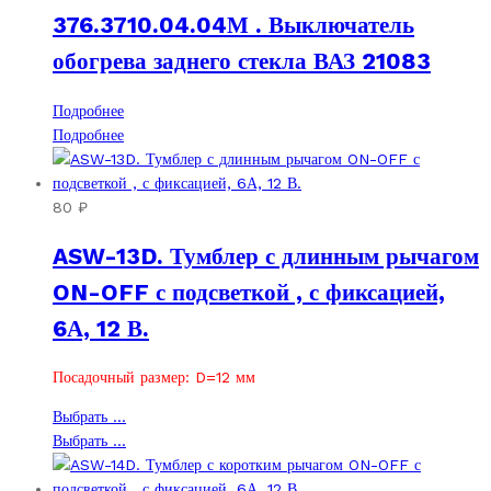
376.3710.04.04М . Выключатель
обогрева заднего стекла ВАЗ 21083
Подробнее
Подробнее
80
₽
ASW-13D. Тумблер с длинным рычагом
ON-OFF с подсветкой , с фиксацией,
6А, 12 В.
Посадочный размер: D=12 мм
Этот
Выбрать ...
товар
Этот
Выбрать ...
имеет
товар
несколько
имеет