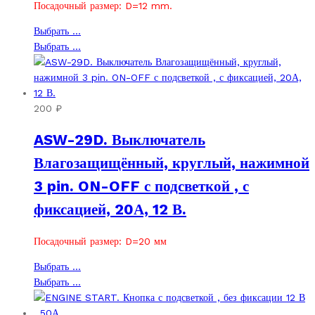
товара.
Посадочный размер: D=12 mm.
Этот
Выбрать ...
товар
Этот
Выбрать ...
имеет
товар
несколько
имеет
вариаций.
несколько
Опции
вариаций.
200
₽
можно
Опции
ASW-29D. Выключатель
выбрать
можно
на
выбрать
Влагозащищённый, круглый, нажимной
странице
на
3 pin. ON-OFF с подсветкой , с
товара.
странице
товара.
фиксацией, 20А, 12 В.
Посадочный размер: D=20 мм
Этот
Выбрать ...
товар
Этот
Выбрать ...
имеет
товар
несколько
имеет