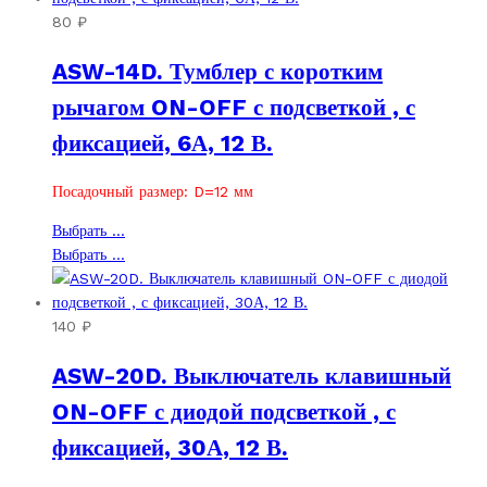
вариаций.
несколько
80
₽
Опции
вариаций.
ASW-14D. Тумблер с коротким
можно
Опции
выбрать
можно
рычагом ON-OFF с подсветкой , с
на
выбрать
фиксацией, 6А, 12 В.
странице
на
товара.
странице
товара.
Посадочный размер: D=12 мм
Этот
Выбрать ...
товар
Этот
Выбрать ...
имеет
товар
несколько
имеет
вариаций.
несколько
140
₽
Опции
вариаций.
ASW-20D. Выключатель клавишный
можно
Опции
выбрать
можно
ON-OFF с диодой подсветкой , с
на
выбрать
фиксацией, 30А, 12 В.
странице
на
товара.
странице