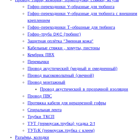
Гофро-переходники Y-образные для тюбинга
Гофро-переходники Y-образные для тюбинга с внешним
креплением
Гофро-переходники Т-образные для тюбинга
Гофро-труба DKC (тюбинг)
Защитная оплётка "Змеиная кожа"
Кабельные стяжки , хомуты, пистоны
Кембрик ПВХ
Перемычки
Провод акустический (медный и омедненный)
Провод высоковольтный (свечной)
Провод монтажный
Провод акустический в прозрачной изоляции
Провод ПВС
Протяжка кабеля для неразрезной гофры
Спиральная лента
Трубки ТКСП
ТУТ (термоусаж.трубка) усадка 2:1
ТУТсК (термоусаж.трубка с клеем)
Разъёмы, колодки