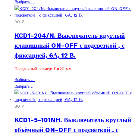
товар
Этот
Выбрать ...
имеет
товар
несколько
имеет
вариаций.
несколько
80
₽
Опции
вариаций.
KCD1-204/N. Выключатель круглый
можно
Опции
выбрать
можно
клавишный ON-OFF с подсветкой , с
на
выбрать
фиксацией, 6А, 12 В.
странице
на
товара.
странице
товара.
Посадочный размер: D=20 мм
Этот
Выбрать ...
товар
Этот
Выбрать ...
имеет
товар
несколько
имеет
вариаций.
несколько
80
₽
Опции
вариаций.
KCD1-5-101NH. Выключатель круглый
можно
Опции
выбрать
можно
объёмный ON-OFF с подсветкой , с
на
выбрать