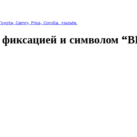
yota, Camry, Prius, Corolla. +разъём.
 фиксацией и символом “В