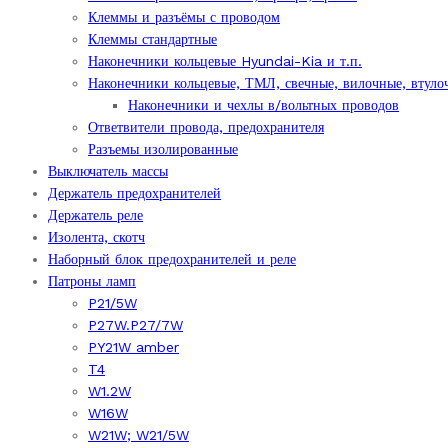
Клеммы и разъёмы с проводом
Клеммы стандартные
Наконечники кольцевые Hyundai-Kia и т.п.
Наконечники кольцевые, ТМЛ, свечные, вилочные, втуло
Наконечники и чехлы в/вольтных проводов
Ответвители провода, предохранителя
Разъемы изолированные
Выключатель массы
Держатель предохранителей
Держатель реле
Изолента, скотч
Наборный блок предохранителей и реле
Патроны ламп
P21/5W
P27W.P27/7W
PY21W amber
T4
W1.2W
W16W
W21W; W21/5W