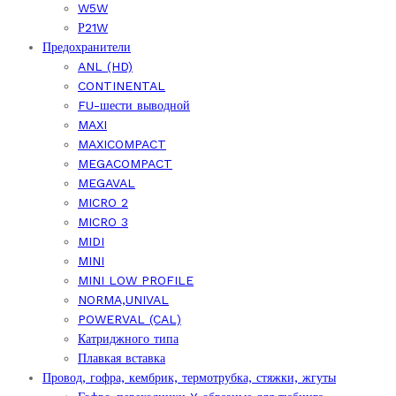
W5W
Р21W
Предохранители
ANL (HD)
CONTINENTAL
FU-шести выводной
MAXI
MAXICOMPACT
MEGACOMPACT
MEGAVAL
MICRO 2
MICRO 3
MIDI
MINI
MINI LOW PROFILE
NORMA,UNIVAL
POWERVAL (CAL)
Катриджного типа
Плавкая вставка
Провод, гофра, кембрик, термотрубка, стяжки, жгуты