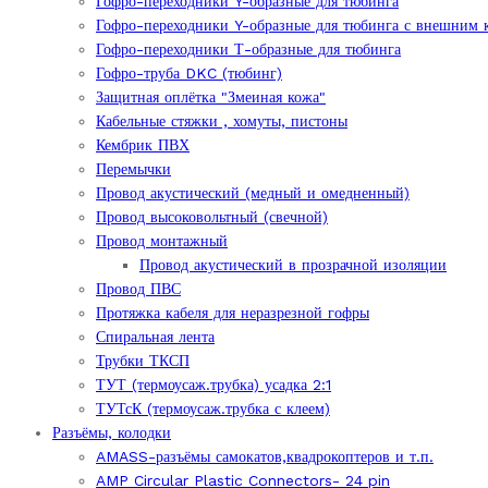
Гофро-переходники Y-образные для тюбинга
Гофро-переходники Y-образные для тюбинга с внешним 
Гофро-переходники Т-образные для тюбинга
Гофро-труба DKC (тюбинг)
Защитная оплётка "Змеиная кожа"
Кабельные стяжки , хомуты, пистоны
Кембрик ПВХ
Перемычки
Провод акустический (медный и омедненный)
Провод высоковольтный (свечной)
Провод монтажный
Провод акустический в прозрачной изоляции
Провод ПВС
Протяжка кабеля для неразрезной гофры
Спиральная лента
Трубки ТКСП
ТУТ (термоусаж.трубка) усадка 2:1
ТУТсК (термоусаж.трубка с клеем)
Разъёмы, колодки
AMASS-разъёмы самокатов,квадрокоптеров и т.п.
AMP Circular Plastic Connectors- 24 pin