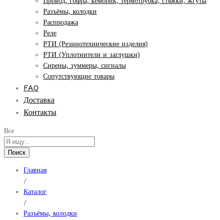
Провод, гофра, кембрик, термотрубка, стяжки, жгуты
Разъёмы, колодки
Распродажа
Реле
РТИ (Резинотехнические изделия)
РТИ (Уплотнители и заглушки)
Сирены, зуммеры, сигналы
Сопутствующие товары
FAQ
Доставка
Контакты
Все
Поиск
Главная
/
Каталог
/
Разъёмы, колодки