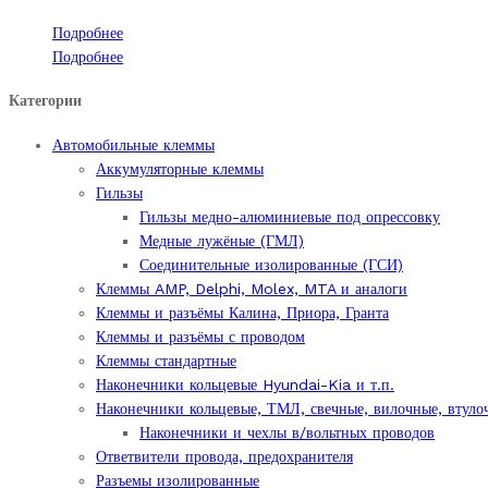
Подробнее
Подробнее
Категории
Автомобильные клеммы
Аккумуляторные клеммы
Гильзы
Гильзы медно-алюминиевые под опрессовку
Медные лужёные (ГМЛ)
Соединительные изолированные (ГСИ)
Клеммы AMP, Delphi, Molex, MTA и аналоги
Клеммы и разъёмы Калина, Приора, Гранта
Клеммы и разъёмы с проводом
Клеммы стандартные
Наконечники кольцевые Hyundai-Kia и т.п.
Наконечники кольцевые, ТМЛ, свечные, вилочные, втуло
Наконечники и чехлы в/вольтных проводов
Ответвители провода, предохранителя
Разъемы изолированные