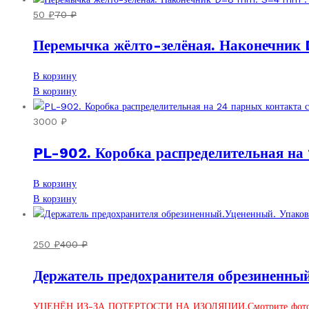
50
₽
70
₽
Перемычка жёлто-зелёная. Наконечник
В корзину
В корзину
3000
₽
PL-902. Коробка распределительная на
В корзину
В корзину
250
₽
400
₽
Держатель предохранителя обрезиненный
УЦЕНЁН ИЗ-ЗА ПОТЕРТОСТИ НА ИЗОЛЯЦИИ.Смотрите фото