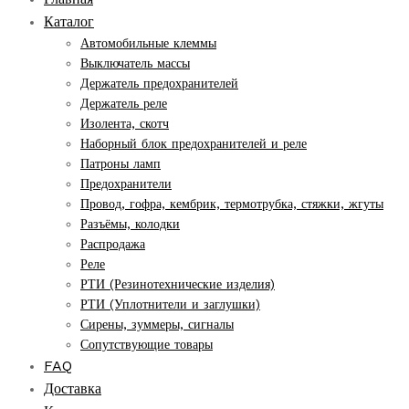
Каталог
Автомобильные клеммы
Выключатель массы
Держатель предохранителей
Держатель реле
Изолента, скотч
Наборный блок предохранителей и реле
Патроны ламп
Предохранители
Провод, гофра, кембрик, термотрубка, стяжки, жгуты
Разъёмы, колодки
Распродажа
Реле
РТИ (Резинотехнические изделия)
РТИ (Уплотнители и заглушки)
Сирены, зуммеры, сигналы
Сопутствующие товары
FAQ
Доставка