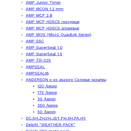
AMP Junior Timer
AMP MCON 1.2 mm
AMP MCP 2.8
AMP MCP HDSCS гнездовые
AMP MCP HDSCS штыревые
AMP MQS (Micro Quadlok Series)
AMP SSC
AMP SuperSeal 1.0
AMP SuperSeal 1.5
AMP ТН-025
AMPSEAL
AMPSEAL16
ANDERSON и их аналоги Силовые разъёмы
120 Ампер
175 Ампер
30 Ампер
350 Ампер
50 Ампер
DC.SH.ZH.VH.JST.PH.XH.PA.HY.
Delphi "WEATHER-PACK"