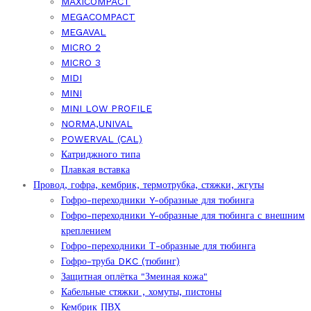
MAXICOMPACT
MEGACOMPACT
MEGAVAL
MICRO 2
MICRO 3
MIDI
MINI
MINI LOW PROFILE
NORMA,UNIVAL
POWERVAL (CAL)
Катриджного типа
Плавкая вставка
Провод, гофра, кембрик, термотрубка, стяжки, жгуты
Гофро-переходники Y-образные для тюбинга
Гофро-переходники Y-образные для тюбинга с внешним
креплением
Гофро-переходники Т-образные для тюбинга
Гофро-труба DKC (тюбинг)
Защитная оплётка "Змеиная кожа"
Кабельные стяжки , хомуты, пистоны
Кембрик ПВХ