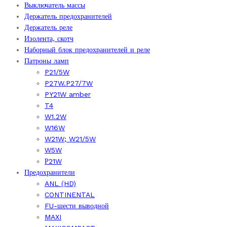
Выключатель массы
Держатель предохранителей
Держатель реле
Изолента, скотч
Наборный блок предохранителей и реле
Патроны ламп
P21/5W
P27W.P27/7W
PY21W amber
T4
W1.2W
W16W
W21W; W21/5W
W5W
Р21W
Предохранители
ANL (HD)
CONTINENTAL
FU-шести выводной
MAXI