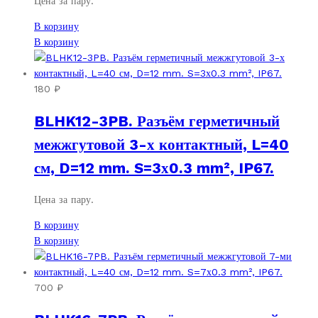
Цена за пару.
В корзину
В корзину
180
₽
BLHK12-3PB. Разъём герметичный
межжгутовой 3-х контактный, L=40
см, D=12 mm. S=3х0.3 mm², IP67.
Цена за пару.
В корзину
В корзину
700
₽