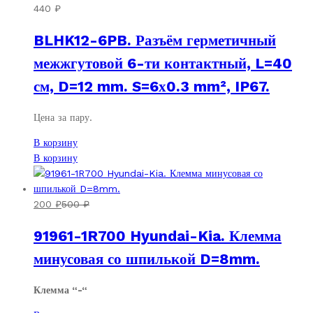
440
₽
BLHK12-6PB. Разъём герметичный
межжгутовой 6-ти контактный, L=40
см, D=12 mm. S=6х0.3 mm², IP67.
Цена за пару.
В корзину
В корзину
200
₽
500
₽
91961-1R700 Hyundai-Kia. Клемма
минусовая со шпилькой D=8mm.
Клемма “-“