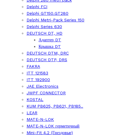
Delphi 280 metri pack
Delphi FCI
Delphi GT150.GT280
Delphi Metri-Pack Series 150
Delphi Series 630
DEUTSCH DT, HD
Адаптер DT
Крышка DT
DEUTSCH DTM, DRC
DEUTSCH DTP, DRS
FAKRA
ITT 121583
ITT 192900
JAE Electronics
JWPF CONNECTOR
KOSTAL
KUM PB625, PB621, PB185..
LEAR
MATE-N-LOK
MATE-N-LOK герметичный
Mini-Fit 4.2 (Гнездовые)