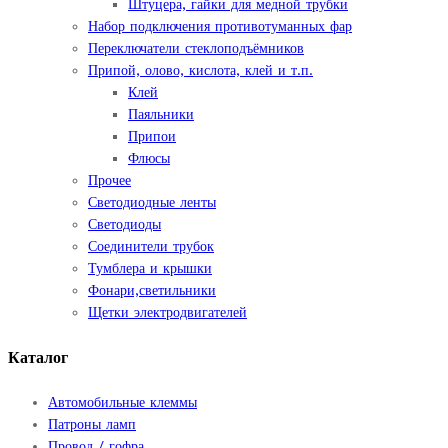
Штуцера, гайки для медной трубки
Набор подключения противотуманных фар
Переключатели стеклоподъёмников
Припой, олово, кислота, клей и т.п.
Клей
Паяльники
Припои
Флюсы
Прочее
Светодиодные ленты
Светодиоды
Соединители трубок
Тумблера и крышки
Фонари,светильники
Щетки электродвигателей
Каталог
Автомобильные клеммы
Патроны ламп
Провод / гофра