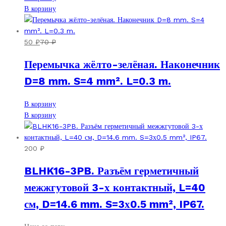
В корзину
50
₽
70
₽
Перемычка жёлто-зелёная. Наконечник
D=8 mm. S=4 mm². L=0.3 m.
В корзину
В корзину
200
₽
BLHK16-3PB. Разъём герметичный
межжгутовой 3-х контактный, L=40
см, D=14.6 mm. S=3х0.5 mm², IP67.