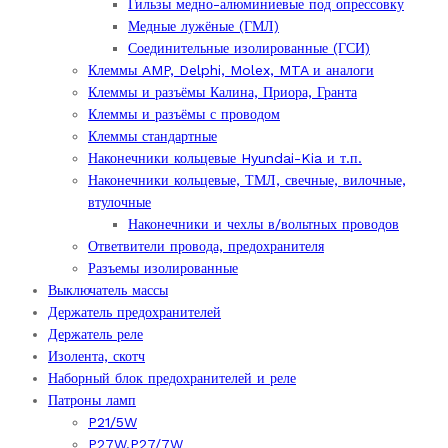
Гильзы медно-алюминиевые под опрессовку
Медные лужёные (ГМЛ)
Соединительные изолированные (ГСИ)
Клеммы AMP, Delphi, Molex, MTA и аналоги
Клеммы и разъёмы Калина, Приора, Гранта
Клеммы и разъёмы с проводом
Клеммы стандартные
Наконечники кольцевые Hyundai-Kia и т.п.
Наконечники кольцевые, ТМЛ, свечные, вилочные,
втулочные
Наконечники и чехлы в/вольтных проводов
Ответвители провода, предохранителя
Разъемы изолированные
Выключатель массы
Держатель предохранителей
Держатель реле
Изолента, скотч
Наборный блок предохранителей и реле
Патроны ламп
P21/5W
P27W.P27/7W