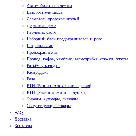
Автомобильные клеммы
Выключатель массы
Держатель предохранителей
Держатель реле
Изолента, скотч
Наборный блок предохранителей и реле
Патроны ламп
Предохранители
Провод, гофра, кембрик, термотрубка, стяжки, жгуты
Разъёмы, колодки
Распродажа
Реле
РТИ (Резинотехнические изделия)
РТИ (Уплотнители и заглушки)
Сирены, зуммеры, сигналы
Сопутствующие товары
FAQ
Доставка
Контакты