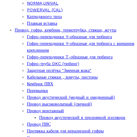
NORMA,UNIVAL
POWERVAL (CAL)
Катриджного типа
Плавкая вставка
Провод, гофра, кембрик, термотрубка, стяжки, жгуты
Гофро-переходники Y-образные для тюбинга
Гофро-переходники Y-образные для тюбинга с внешним
креплением
Гофро-переходники Т-образные для тюбинга
Гофро-труба DKC (тюбинг)
Защитная оплётка "Змеиная кожа"
Кабельные стяжки , хомуты, пистоны
Кембрик ПВХ
Перемычки
Провод акустический (медный и омедненный)
Провод высоковольтный (свечной)
Провод монтажный
Провод акустический в прозрачной изоляции
Провод ПВС
Протяжка кабеля для неразрезной гофры