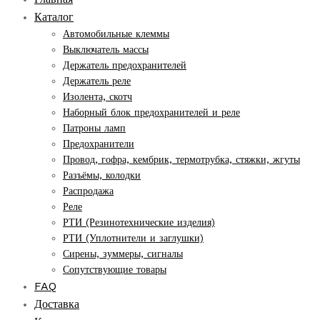
Каталог
Автомобильные клеммы
Выключатель массы
Держатель предохранителей
Держатель реле
Изолента, скотч
Наборный блок предохранителей и реле
Патроны ламп
Предохранители
Провод, гофра, кембрик, термотрубка, стяжки, жгуты
Разъёмы, колодки
Распродажа
Реле
РТИ (Резинотехнические изделия)
РТИ (Уплотнители и заглушки)
Сирены, зуммеры, сигналы
Сопутствующие товары
FAQ
Доставка