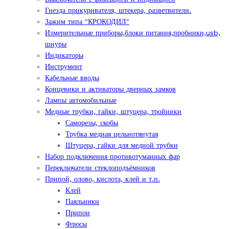
Гнезда прикуривателя, штекера, разветвители.
Зажим типа "КРОКОДИЛ"
Измерительные приборы,блоки питания,пробники,usb,
шнуры
Индикаторы
Инструмент
Кабельные вводы
Концевики и активаторы дверных замков
Лампы автомобильные
Медные трубки, гайки, штуцера, тройники
Саморезы, скобы
Трубка медная цельнотянутая
Штуцера, гайки для медной трубки
Набор подключения противотуманных фар
Переключатели стеклоподъёмников
Припой, олово, кислота, клей и т.п.
Клей
Паяльники
Припои
Флюсы