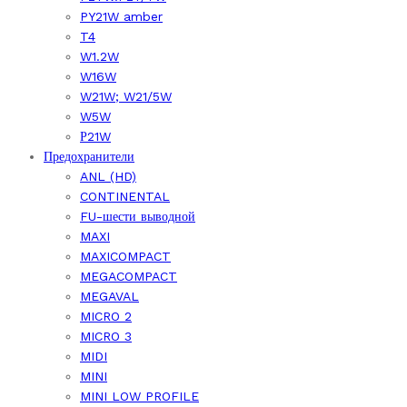
PY21W amber
T4
W1.2W
W16W
W21W; W21/5W
W5W
Р21W
Предохранители
ANL (HD)
CONTINENTAL
FU-шести выводной
MAXI
MAXICOMPACT
MEGACOMPACT
MEGAVAL
MICRO 2
MICRO 3
MIDI
MINI
MINI LOW PROFILE