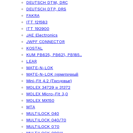
DEUTSCH DTM, DRC
DEUTSCH DTP, DRS
FAKRA
ITT 121583
ITT 192900
JAE Electronics
JWPF CONNECTOR
KOSTAL
KUM PB625, PB621, PB185..
LEAR
MATE-N-LOK
MATE-N-LOK герметичный
Mini-Fit 4.2 (Гнездовые)
MOLEX 34729 и 31372
MOLEX Micro-Fit 3,0
MOLEX MX150
MTA
MULTILOCK 040
MULTILOCK 040/70
MULTILOCK 070
MULTILOCK 090III