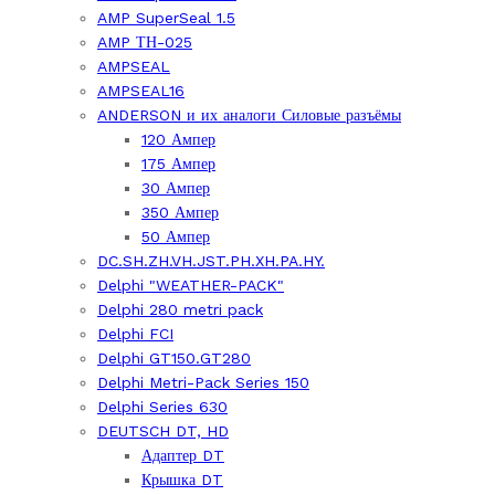
AMP SuperSeal 1.5
AMP ТН-025
AMPSEAL
AMPSEAL16
ANDERSON и их аналоги Силовые разъёмы
120 Ампер
175 Ампер
30 Ампер
350 Ампер
50 Ампер
DC.SH.ZH.VH.JST.PH.XH.PA.HY.
Delphi "WEATHER-PACK"
Delphi 280 metri pack
Delphi FCI
Delphi GT150.GT280
Delphi Metri-Pack Series 150
Delphi Series 630
DEUTSCH DT, HD
Адаптер DT
Крышка DT