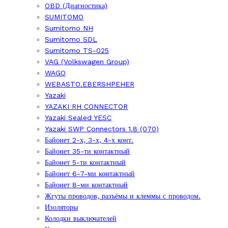
OBD (Диагностика)
SUMITOMO
Sumitomo NH
Sumitomo SDL
Sumitomo TS-025
VAG (Volkswagen Group)
WAGO
WEBASTO.EBERSHPEHER
Yazaki
YAZAKI RH CONNECTOR
Yazaki Sealed YESC
Yazaki SWP Connectors 1.8 (070)
Байонет 2-х, 3-х, 4-х конт.
Байонет 35-ти контактный
Байонет 5-ти контактный
Байонет 6-7-ми контактный
Байонет 8-ми контактный
Жгуты проводов, разъёмы и клеммы с проводом.
Изоляторы
Колодки выключателей