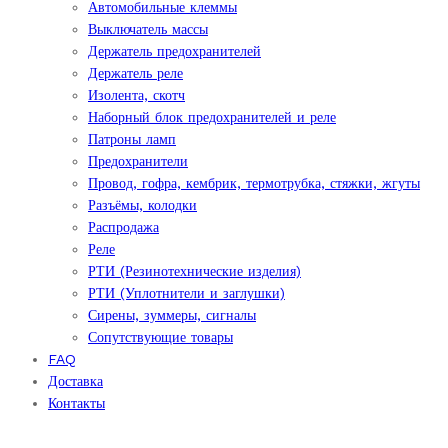
Автомобильные клеммы
Выключатель массы
Держатель предохранителей
Держатель реле
Изолента, скотч
Наборный блок предохранителей и реле
Патроны ламп
Предохранители
Провод, гофра, кембрик, термотрубка, стяжки, жгуты
Разъёмы, колодки
Распродажа
Реле
РТИ (Резинотехнические изделия)
РТИ (Уплотнители и заглушки)
Сирены, зуммеры, сигналы
Сопутствующие товары
FAQ
Доставка
Контакты