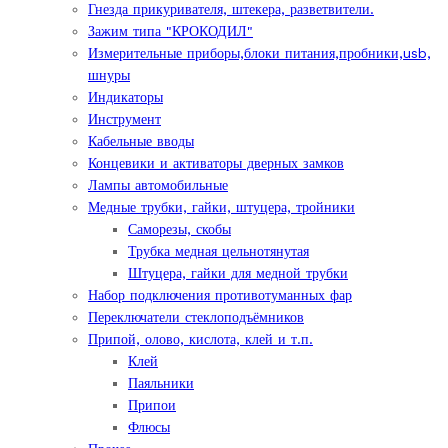
Гнезда прикуривателя, штекера, разветвители.
Зажим типа "КРОКОДИЛ"
Измерительные приборы,блоки питания,пробники,usb,
шнуры
Индикаторы
Инструмент
Кабельные вводы
Концевики и активаторы дверных замков
Лампы автомобильные
Медные трубки, гайки, штуцера, тройники
Саморезы, скобы
Трубка медная цельнотянутая
Штуцера, гайки для медной трубки
Набор подключения противотуманных фар
Переключатели стеклоподъёмников
Припой, олово, кислота, клей и т.п.
Клей
Паяльники
Припои
Флюсы