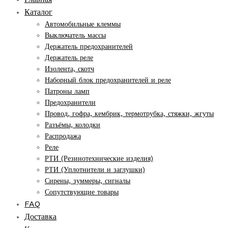
Каталог
Автомобильные клеммы
Выключатель массы
Держатель предохранителей
Держатель реле
Изолента, скотч
Наборный блок предохранителей и реле
Патроны ламп
Предохранители
Провод, гофра, кембрик, термотрубка, стяжки, жгуты
Разъёмы, колодки
Распродажа
Реле
РТИ (Резинотехнические изделия)
РТИ (Уплотнители и заглушки)
Сирены, зуммеры, сигналы
Сопутствующие товары
FAQ
Доставка