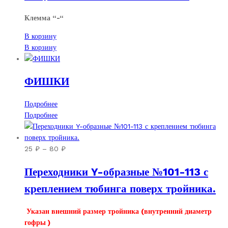
Клемма “-“
В корзину
В корзину
ФИШКИ
Подробнее
Подробнее
Диапазон
25
₽
–
80
₽
цен:
Переходники Y-образные №101-113 с
25 ₽
–
креплением тюбинга поверх тройника.
80 ₽
Указан внешний размер тройника (внутренний диаметр
гофры )