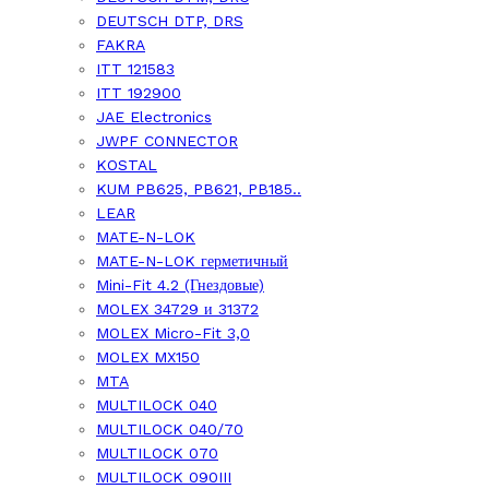
DEUTSCH DTP, DRS
FAKRA
ITT 121583
ITT 192900
JAE Electronics
JWPF CONNECTOR
KOSTAL
KUM PB625, PB621, PB185..
LEAR
MATE-N-LOK
MATE-N-LOK герметичный
Mini-Fit 4.2 (Гнездовые)
MOLEX 34729 и 31372
MOLEX Micro-Fit 3,0
MOLEX MX150
MTA
MULTILOCK 040
MULTILOCK 040/70
MULTILOCK 070
MULTILOCK 090III