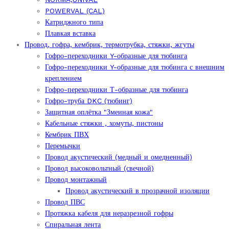
POWERVAL (CAL)
Катриджного типа
Плавкая вставка
Провод, гофра, кембрик, термотрубка, стяжки, жгуты
Гофро-переходники Y-образные для тюбинга
Гофро-переходники Y-образные для тюбинга с внешним
креплением
Гофро-переходники Т-образные для тюбинга
Гофро-труба DKC (тюбинг)
Защитная оплётка "Змеиная кожа"
Кабельные стяжки , хомуты, пистоны
Кембрик ПВХ
Перемычки
Провод акустический (медный и омедненный)
Провод высоковольтный (свечной)
Провод монтажный
Провод акустический в прозрачной изоляции
Провод ПВС
Протяжка кабеля для неразрезной гофры
Спиральная лента