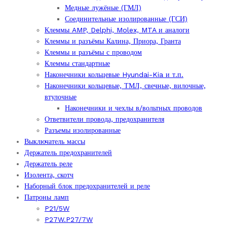
Медные лужёные (ГМЛ)
странице
на
Соединительные изолированные (ГСИ)
товара.
странице
Клеммы AMP, Delphi, Molex, MTA и аналоги
товара.
Клеммы и разъёмы Калина, Приора, Гранта
Клеммы и разъёмы с проводом
Клеммы стандартные
Наконечники кольцевые Hyundai-Kia и т.п.
Наконечники кольцевые, ТМЛ, свечные, вилочные,
втулочные
Наконечники и чехлы в/вольтных проводов
Ответвители провода, предохранителя
Разъемы изолированные
Выключатель массы
Держатель предохранителей
Держатель реле
Изолента, скотч
Наборный блок предохранителей и реле
Патроны ламп
P21/5W
P27W.P27/7W