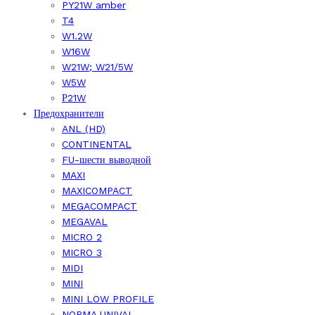
PY21W amber
T4
W1.2W
W16W
W21W; W21/5W
W5W
Р21W
Предохранители
ANL (HD)
CONTINENTAL
FU-шести выводной
MAXI
MAXICOMPACT
MEGACOMPACT
MEGAVAL
MICRO 2
MICRO 3
MIDI
MINI
MINI LOW PROFILE
NORMA,UNIVAL