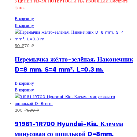
УЦЕНЁН ИЗ-ЗА ПОТЕРТОСТИ НА ИЗОЛЯЦИИ.Смотрите
фото.
В корзину
В корзину
50
₽
70
₽
Перемычка жёлто-зелёная. Наконечник
D=8 mm. S=4 mm². L=0.3 m.
В корзину
В корзину
200
₽
500
₽
91961-1R700 Hyundai-Kia. Клемма
минусовая со шпилькой D=8mm.