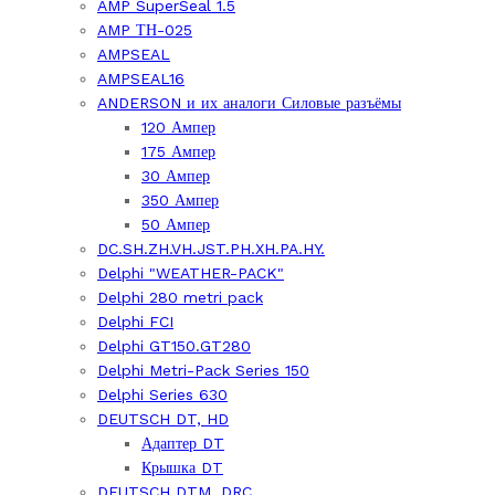
AMP SuperSeal 1.5
AMP ТН-025
AMPSEAL
AMPSEAL16
ANDERSON и их аналоги Силовые разъёмы
120 Ампер
175 Ампер
30 Ампер
350 Ампер
50 Ампер
DC.SH.ZH.VH.JST.PH.XH.PA.HY.
Delphi "WEATHER-PACK"
Delphi 280 metri pack
Delphi FCI
Delphi GT150.GT280
Delphi Metri-Pack Series 150
Delphi Series 630
DEUTSCH DT, HD
Адаптер DT
Крышка DT
DEUTSCH DTM, DRC