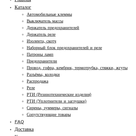
Каталог
Автомобильные клеммы
Выключатель массы
Держатель предохранителей
Держатель реле
Изолента, скотч
Наборный блок предохранителей и реле
Патроны ламп
Предохранители
Провод, гофра, кембрик, термотрубка, стяжки, жгуты
Разъёмы, колодки
Распродажа
Реле
РТИ (Резинотехнические изделия)
РТИ (Уплотнители и заглушки)
Сирены, зуммеры, сигналы
Сопутствующие товары
FAQ
Доставка