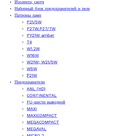
Изолента, скотч
Наборный блок предохранителей и реле
Патроны ламп
P21/5W
P27W.P27/7W
PY21W amber
T4
W1.2W
W16W
W21W; W21/5W
W5W
Р21W
Предохранители
ANL (HD)
CONTINENTAL
FU-шести выводной
MAXI
MAXICOMPACT
MEGACOMPACT
MEGAVAL
MICRO 2