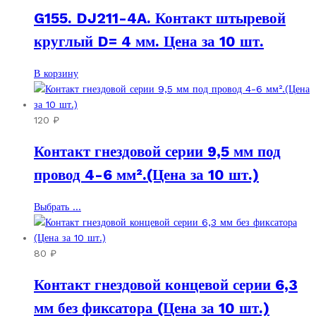
G155. DJ211-4A. Контакт штыревой
круглый D= 4 мм. Цена за 10 шт.
В корзину
120
₽
Контакт гнездовой серии 9,5 мм под
провод 4-6 мм².(Цена за 10 шт.)
Этот
Выбрать ...
товар
имеет
несколько
80
₽
вариаций.
Контакт гнездовой концевой серии 6,3
Опции
можно
мм без фиксатора (Цена за 10 шт.)
выбрать