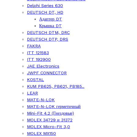
Delphi Series 630
DEUTSCH DT, HD
Адаптер DT
Крышка DT
DEUTSCH DTM, DRC
DEUTSCH DTP, DRS
FAKRA
ITT 121583
ITT 192900
JAE Electronics
JWPF CONNECTOR
KOSTAL
KUM PB625, PB621, PB185..
LEAR
MATE-N-LOK
MATE-N-LOK герметичный
Mini-Fit 4.2 (Гнездовые)
MOLEX 34729 и 31372
MOLEX Micro-Fit 3,0
MOLEX MX150