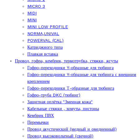
MICRO 3
MIDI
MINI
MINI LOW PROFILE
NORMA,UNIVAL
POWERVAL (CAL)
Катриджного типа
Плавкая вставка
Провод, гофра, кембрик, термотрубка, стяжки, жгуты
Гофро-переходники Y-образные для тюбинга
Гофро-переходники Y-образные для тюбинга с внешним
креплением
Гофро-переходники Т-образные для тюбинга
Гофро-труба DKC (тюбинг)
Защитная оплётка "Змеиная кожа"
Кабельные стяжки , хомуты, пистоны
Кембрик ПВХ
Перемычки
Провод акустический (медный и омедненный)
Провод высоковольтный (свечной)