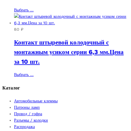
на
Этот
Выбрать ...
странице
товар
товара.
имеет
несколько
80
₽
вариаций.
Контакт штыревой колодочный с
Опции
можно
монтажным усиком серии 6,3 мм.Цена
выбрать
за 10 шт.
на
странице
товара.
Этот
Выбрать ...
товар
имеет
Каталог
несколько
вариаций.
Автомобильные клеммы
Опции
Патроны ламп
можно
Провод / гофра
выбрать
Разъемы / колодки
на
Распродажа