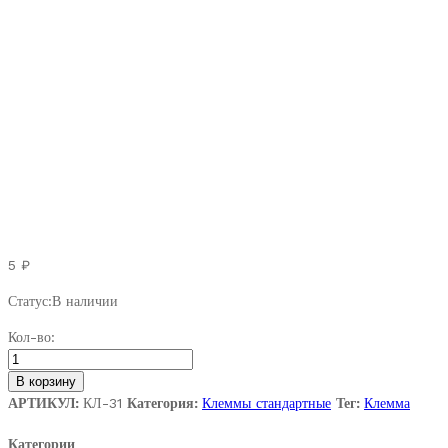
5
₽
Статус:
В наличии
Контакт
Кол-во:
серии
6,3
В корзину
мм
АРТИКУЛ:
КЛ-31
Категория:
Клеммы стандартные
Тег:
Клемма
(501+501)
Категории
quantity