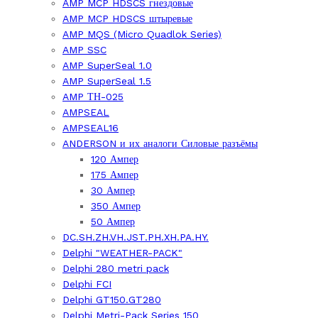
AMP MCP HDSCS гнездовые
AMP MCP HDSCS штыревые
AMP MQS (Micro Quadlok Series)
AMP SSC
AMP SuperSeal 1.0
AMP SuperSeal 1.5
AMP ТН-025
AMPSEAL
AMPSEAL16
ANDERSON и их аналоги Силовые разъёмы
120 Ампер
175 Ампер
30 Ампер
350 Ампер
50 Ампер
DC.SH.ZH.VH.JST.PH.XH.PA.HY.
Delphi "WEATHER-PACK"
Delphi 280 metri pack
Delphi FCI
Delphi GT150.GT280
Delphi Metri-Pack Series 150