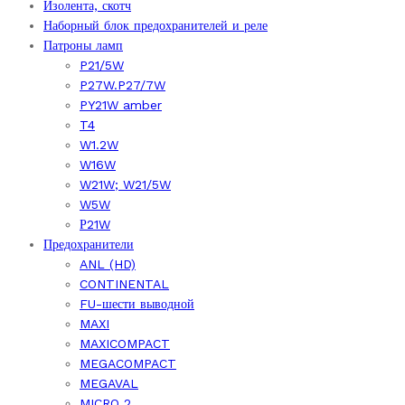
Изолента, скотч
Наборный блок предохранителей и реле
Патроны ламп
P21/5W
P27W.P27/7W
PY21W amber
T4
W1.2W
W16W
W21W; W21/5W
W5W
Р21W
Предохранители
ANL (HD)
CONTINENTAL
FU-шести выводной
MAXI
MAXICOMPACT
MEGACOMPACT
MEGAVAL
MICRO 2