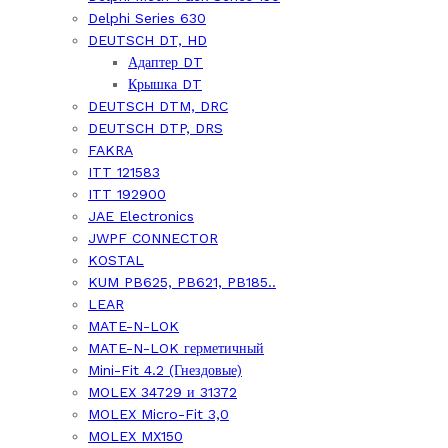
Delphi Series 630
DEUTSCH DT, HD
Адаптер DT
Крышка DT
DEUTSCH DTM, DRC
DEUTSCH DTP, DRS
FAKRA
ITT 121583
ITT 192900
JAE Electronics
JWPF CONNECTOR
KOSTAL
KUM PB625, PB621, PB185..
LEAR
MATE-N-LOK
MATE-N-LOK герметичный
Mini-Fit 4.2 (Гнездовые)
MOLEX 34729 и 31372
MOLEX Micro-Fit 3,0
MOLEX MX150