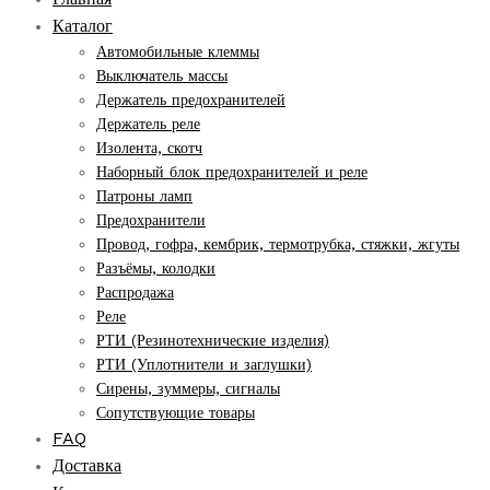
Каталог
Автомобильные клеммы
Выключатель массы
Держатель предохранителей
Держатель реле
Изолента, скотч
Наборный блок предохранителей и реле
Патроны ламп
Предохранители
Провод, гофра, кембрик, термотрубка, стяжки, жгуты
Разъёмы, колодки
Распродажа
Реле
РТИ (Резинотехнические изделия)
РТИ (Уплотнители и заглушки)
Сирены, зуммеры, сигналы
Сопутствующие товары
FAQ
Доставка