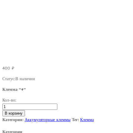
400
₽
Статус:
В наличии
Клемма “+”
Клемма
Кол-во:
со
шпилькой
В корзину
плюсовая.Nissan.
Категория:
Аккумуляторные клеммы
Тег:
Клемма
quantity
Категории