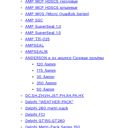
AMP MCP HDSCS гнездовые
AMP MCP HDSCS штыревые
AMP MQS (Micro Quadlok Series)
AMP SSC
AMP SuperSeal 1.0
AMP SuperSeal 1.5
AMP ТН-025
AMPSEAL
AMPSEAL16
ANDERSON и их аналоги Силовые разъёмы
120 Ампер
175 Ампер
30 Ампер
350 Ампер
50 Ампер
DC.SH.ZH.VH.JST.PH.XH.PA.HY.
Delphi "WEATHER-PACK"
Delphi 280 metri pack
Delphi FCI
Delphi GT150.GT280
Delphi Metri-Pack Series 150