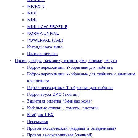
MICRO 3
MIDI
MINI
MINI LOW PROFILE
NORMA,UNIVAL
POWERVAL (CAL)
Катриджного типа
Плавкая вставка
Провод, гофра, кембрик, термотрубка, стяжки, жгуты
Гофро-переходники Y-образные для тюбинга
Гофро-переходники Y-образные для тюбинга с внешним
креплением
Гофро-переходники Т-образные для тюбинга
Гофро-труба DKC (тюбинг)
Защитная оплётка "Змеиная кожа"
Кабельные стяжки , хомуты, пистоны
Кембрик ПВХ
Перемычки
Провод акустический (медный и омедненный)
Провод высоковольтный (свечной)