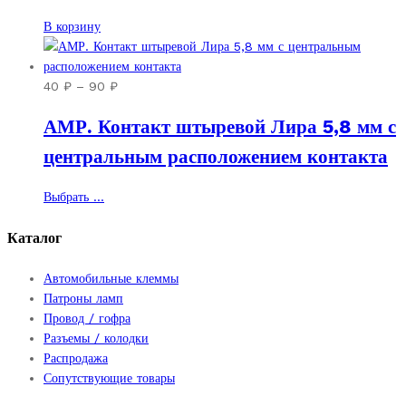
В корзину
Диапазон
40
₽
–
90
₽
цен:
АМР. Контакт штыревой Лира 5,8 мм с
40 ₽
–
центральным расположением контакта
90 ₽
Этот
Выбрать ...
товар
имеет
Каталог
несколько
вариаций.
Автомобильные клеммы
Опции
Патроны ламп
можно
Провод / гофра
выбрать
Разъемы / колодки
на
Распродажа
странице
Сопутствующие товары
товара.