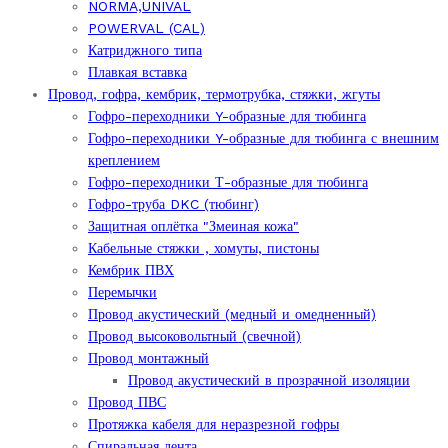
NORMA,UNIVAL
POWERVAL (CAL)
Катриджного типа
Плавкая вставка
Провод, гофра, кембрик, термотрубка, стяжки, жгуты
Гофро-переходники Y-образные для тюбинга
Гофро-переходники Y-образные для тюбинга с внешним
креплением
Гофро-переходники Т-образные для тюбинга
Гофро-труба DKC (тюбинг)
Защитная оплётка "Змеиная кожа"
Кабельные стяжки , хомуты, пистоны
Кембрик ПВХ
Перемычки
Провод акустический (медный и омедненный)
Провод высоковольтный (свечной)
Провод монтажный
Провод акустический в прозрачной изоляции
Провод ПВС
Протяжка кабеля для неразрезной гофры
Спиральная лента