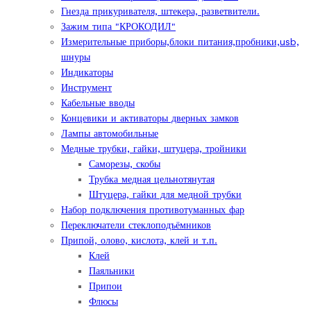
Гнезда прикуривателя, штекера, разветвители.
Зажим типа "КРОКОДИЛ"
Измерительные приборы,блоки питания,пробники,usb,
шнуры
Индикаторы
Инструмент
Кабельные вводы
Концевики и активаторы дверных замков
Лампы автомобильные
Медные трубки, гайки, штуцера, тройники
Саморезы, скобы
Трубка медная цельнотянутая
Штуцера, гайки для медной трубки
Набор подключения противотуманных фар
Переключатели стеклоподъёмников
Припой, олово, кислота, клей и т.п.
Клей
Паяльники
Припои
Флюсы