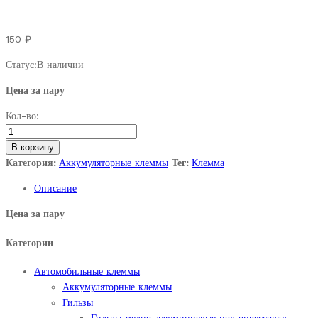
150
₽
Статус:
В наличии
Цена за пару
Клемма
Кол-во:
АКБ
свинцовая
В корзину
quantity
Категория:
Аккумуляторные клеммы
Тег:
Клемма
Описание
Цена за пару
Категории
Автомобильные клеммы
Аккумуляторные клеммы
Гильзы