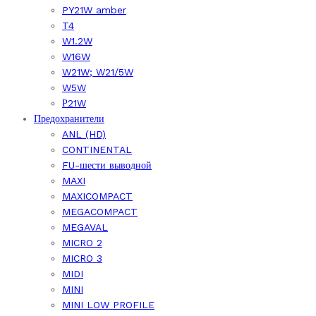
PY21W amber
T4
W1.2W
W16W
W21W; W21/5W
W5W
Р21W
Предохранители
ANL (HD)
CONTINENTAL
FU-шести выводной
MAXI
MAXICOMPACT
MEGACOMPACT
MEGAVAL
MICRO 2
MICRO 3
MIDI
MINI
MINI LOW PROFILE