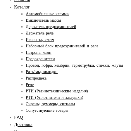
Каталог
Автомобильные клеммы
Выключатель массы
Держатель предохранителей
Держатель реле
Изолента, скотч
Наборный блок предохранителей и реле
Патроны ламп
Предохранители
Провод, гофра, кембрик, термотрубка, стяжки, жгуты
Разъёмы, колодки
Распродажа
Реле
РТИ (Резинотехнические изделия)
РТИ (Уплотнители и заглушки)
Сирены, зуммеры, сигналы
Сопутствующие товары
FAQ
Доставка