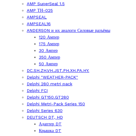
AMP SuperSeal 1.5
AMP ТН-025
AMPSEAL
AMPSEAL16
ANDERSON и их аналоги Силовые разъёмы
120 Ампер
175 Ампер
30 Ампер
350 Ампер
50 Ампер
DC.SH.ZH.VH.JST.PH.XH.PA.HY.
Delphi "WEATHER-PACK"
Delphi 280 metri pack
Delphi FCI
Delphi GT150.GT280
Delphi Metri-Pack Series 150
Delphi Series 630
DEUTSCH DT, HD
Адаптер DT
Крышка DT