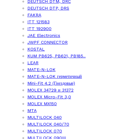
DEUTSCH DTM, DRC
DEUTSCH DTP, DRS
FAKRA
ITT 121583
ITT 192900
JAE Electronics
JWPF CONNECTOR
KOSTAL
KUM PB625, PB621, PB185..
LEAR
MATE-N-LOK
MATE-N-LOK герметичный
Mini-Fit 4.2 (Гнездовые)
MOLEX 34729 и 31372
MOLEX Micro-Fit 3,0
MOLEX MX150
MTA
MULTILOCK 040
MULTILOCK 040/70
MULTILOCK 070
MULTILOCK 090III