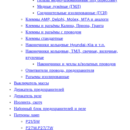
Гильзы медно-алюминиевые под опрессовку
Медные лужёные (ГМЛ)
Соединительные изолированные (ГСИ)
Клеммы AMP, Delphi, Molex, MTA и аналоги
Клеммы и разъёмы Калина, Приора, Гранта
Клеммы и разъёмы с проводом
Клеммы стандартные
Наконечники кольцевые Hyundai-Kia и т.п.
Наконечники кольцевые, ТМЛ, свечные, вилочные,
втулочные
Наконечники и чехлы в/вольтных проводов
Ответвители провода, предохранителя
Разъемы изолированные
Выключатель массы
Держатель предохранителей
Держатель реле
Изолента, скотч
Наборный блок предохранителей и реле
Патроны ламп
P21/5W
P27W.P27/7W