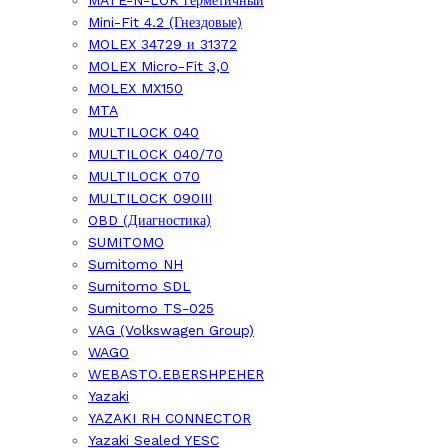
MATE-N-LOK герметичный
Mini-Fit 4.2 (Гнездовые)
MOLEX 34729 и 31372
MOLEX Micro-Fit 3,0
MOLEX MX150
MTA
MULTILOCK 040
MULTILOCK 040/70
MULTILOCK 070
MULTILOCK 090III
OBD (Диагностика)
SUMITOMO
Sumitomo NH
Sumitomo SDL
Sumitomo TS-025
VAG (Volkswagen Group)
WAGO
WEBASTO.EBERSHPEHER
Yazaki
YAZAKI RH CONNECTOR
Yazaki Sealed YESC