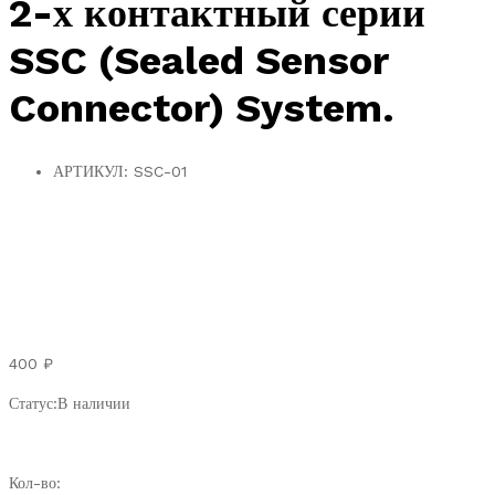
2-х контактный серии
SSC (Sealed Sensor
Connector) System.
АРТИКУЛ:
SSC-01
400
₽
Статус:
В наличии
AMP
Кол-во: