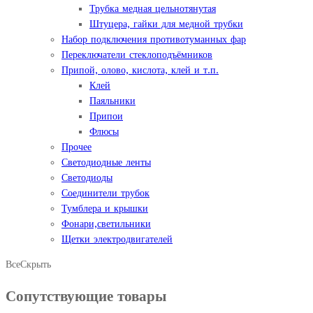
Трубка медная цельнотянутая
Штуцера, гайки для медной трубки
Набор подключения противотуманных фар
Переключатели стеклоподъёмников
Припой, олово, кислота, клей и т.п.
Клей
Паяльники
Припои
Флюсы
Прочее
Светодиодные ленты
Светодиоды
Соединители трубок
Тумблера и крышки
Фонари,светильники
Щетки электродвигателей
Все
Скрыть
Сопутствующие товары