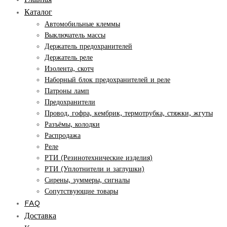
Каталог
Автомобильные клеммы
Выключатель массы
Держатель предохранителей
Держатель реле
Изолента, скотч
Наборный блок предохранителей и реле
Патроны ламп
Предохранители
Провод, гофра, кембрик, термотрубка, стяжки, жгуты
Разъёмы, колодки
Распродажа
Реле
РТИ (Резинотехнические изделия)
РТИ (Уплотнители и заглушки)
Сирены, зуммеры, сигналы
Сопутствующие товары
FAQ
Доставка