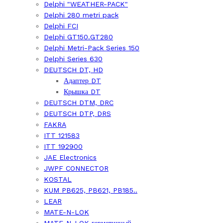
Delphi "WEATHER-PACK"
Delphi 280 metri pack
Delphi FCI
Delphi GT150.GT280
Delphi Metri-Pack Series 150
Delphi Series 630
DEUTSCH DT, HD
Адаптер DT
Крышка DT
DEUTSCH DTM, DRC
DEUTSCH DTP, DRS
FAKRA
ITT 121583
ITT 192900
JAE Electronics
JWPF CONNECTOR
KOSTAL
KUM PB625, PB621, PB185..
LEAR
MATE-N-LOK