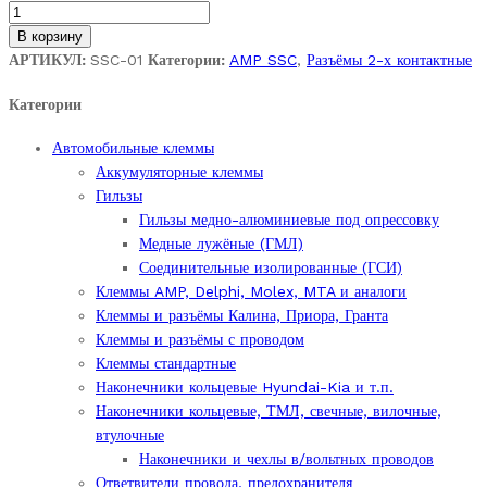
184000-
1,
В корзину
BLACK,
АРТИКУЛ:
SSC-01
Категории:
AMP SSC
,
Разъёмы 2-х контактные
KEY
Категории
A
.
Автомобильные клеммы
Разъём
Аккумуляторные клеммы
гнездовой
Гильзы
2-
Гильзы медно-алюминиевые под опрессовку
х
Медные лужёные (ГМЛ)
контактный
Соединительные изолированные (ГСИ)
серии
Клеммы AMP, Delphi, Molex, MTA и аналоги
SSC
Клеммы и разъёмы Калина, Приора, Гранта
(Sealed
Клеммы и разъёмы с проводом
Sensor
Клеммы стандартные
Connector)
Наконечники кольцевые Hyundai-Kia и т.п.
System.
Наконечники кольцевые, ТМЛ, свечные, вилочные,
quantity
втулочные
Наконечники и чехлы в/вольтных проводов
Ответвители провода, предохранителя