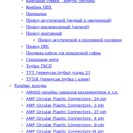
Кабельные стяжки , хомуты, пистоны
Кембрик ПВХ
Перемычки
Провод акустический (медный и омедненный)
Провод высоковольтный (свечной)
Провод монтажный
Провод акустический в прозрачной изоляции
Провод ПВС
Протяжка кабеля для неразрезной гофры
Спиральная лента
Трубки ТКСП
ТУТ (термоусаж.трубка) усадка 2:1
ТУТсК (термоусаж.трубка с клеем)
Разъёмы, колодки
AMASS-разъёмы самокатов,квадрокоптеров и т.п.
AMP Circular Plastic Connectors- 24 pin
AMP Circular Plastic Connectors- 3 pin
AMP Circular Plastic Connectors- 37 pin
AMP Circular Plastic Connectors- 4 pin
AMP Circular Plastic Connectors- 9 pin
AMP Circular Plastic Connectors-14 pin