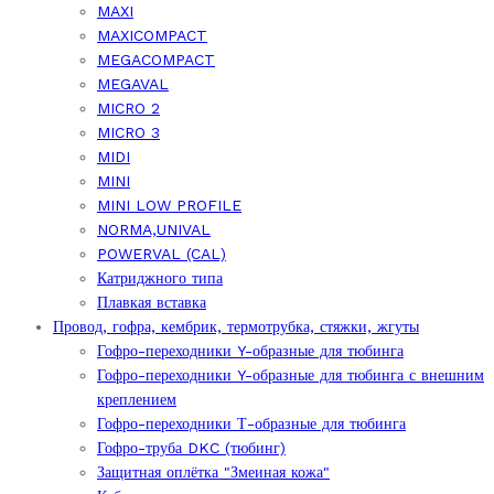
MAXI
MAXICOMPACT
MEGACOMPACT
MEGAVAL
MICRO 2
MICRO 3
MIDI
MINI
MINI LOW PROFILE
NORMA,UNIVAL
POWERVAL (CAL)
Катриджного типа
Плавкая вставка
Провод, гофра, кембрик, термотрубка, стяжки, жгуты
Гофро-переходники Y-образные для тюбинга
Гофро-переходники Y-образные для тюбинга с внешним
креплением
Гофро-переходники Т-образные для тюбинга
Гофро-труба DKC (тюбинг)
Защитная оплётка "Змеиная кожа"