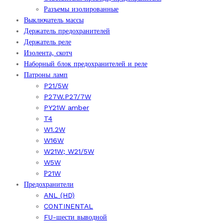
Разъемы изолированные
Выключатель массы
Держатель предохранителей
Держатель реле
Изолента, скотч
Наборный блок предохранителей и реле
Патроны ламп
P21/5W
P27W.P27/7W
PY21W amber
T4
W1.2W
W16W
W21W; W21/5W
W5W
Р21W
Предохранители
ANL (HD)
CONTINENTAL
FU-шести выводной