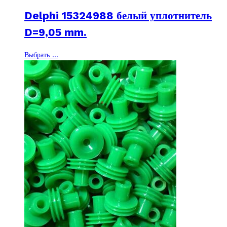
цен:
Delphi 15324988 белый уплотнитель
15 ₽
–
D=9,05 mm.
750 ₽
Этот
Выбрать ...
товар
имеет
несколько
вариаций.
Опции
можно
выбрать
на
странице
товара.