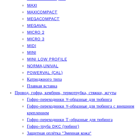
MAXI
MAXICOMPACT
MEGACOMPACT
MEGAVAL
MICRO 2
MICRO 3
MIDI
MINI
MINI LOW PROFILE
NORMA,UNIVAL
POWERVAL (CAL)
Катриджного типа
Плавкая вставка
Провод, гофра, кембрик, термотрубка, стяжки, жгуты
Гофро-переходники Y-образные для тюбинга
Гофро-переходники Y-образные для тюбинга с внешним
креплением
Гофро-переходники Т-образные для тюбинга
Гофро-труба DKC (тюбинг)
Защитная оплётка "Змеиная кожа"