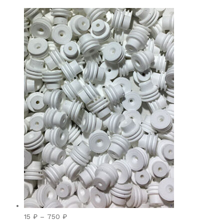
Диапазон
15
₽
–
750
₽