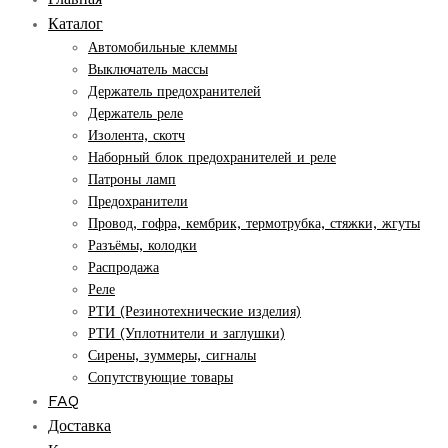
Каталог
Автомобильные клеммы
Выключатель массы
Держатель предохранителей
Держатель реле
Изолента, скотч
Наборный блок предохранителей и реле
Патроны ламп
Предохранители
Провод, гофра, кембрик, термотрубка, стяжки, жгуты
Разъёмы, колодки
Распродажа
Реле
РТИ (Резинотехнические изделия)
РТИ (Уплотнители и заглушки)
Сирены, зуммеры, сигналы
Сопутствующие товары
FAQ
Доставка