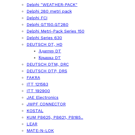
Delphi "WEATHER-PACK"
Delphi 280 metri pack
Delphi FCI
Delphi GT150.GT280
Delphi Metri-Pack Series 150
Delphi Series 630
DEUTSCH DT, HD
Адаптер DT
Крышка DT
DEUTSCH DTM, DRC
DEUTSCH DTP, DRS
FAKRA
ITT 121583
ITT 192900
JAE Electronics
JWPF CONNECTOR
KOSTAL
KUM PB625, PB621, PB185..
LEAR
MATE-N-LOK