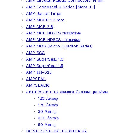
AMP Circular Plastic Connectors-14 pin
AMP Econoseal J Series [Mark II+]
AMP Junior Timer
AMP MCON 1.2 mm
AMP MCP 2.8
AMP MCP HDSCS гнездовые
AMP MCP HDSCS штыревые
AMP MQS (Micro Quadlok Series)
AMP SSC
AMP SuperSeal 1.0
AMP SuperSeal 1.5
AMP ТН-025
AMPSEAL
AMPSEAL16
ANDERSON и их аналоги Силовые разъёмы
120 Ампер
175 Ампер
30 Ампер
350 Ампер
50 Ампер
DC.SH.ZH.VH.JST.PH.XH.PA.HY.