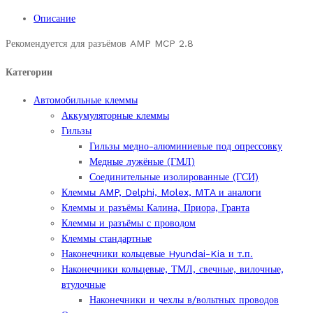
уплотнитель
Описание
D=16,2
mm.
Рекомендуется для разъёмов
AMP MCP 2.8
Цена
1
Категории
шт.
quantity
Автомобильные клеммы
Аккумуляторные клеммы
Гильзы
Гильзы медно-алюминиевые под опрессовку
Медные лужёные (ГМЛ)
Соединительные изолированные (ГСИ)
Клеммы AMP, Delphi, Molex, MTA и аналоги
Клеммы и разъёмы Калина, Приора, Гранта
Клеммы и разъёмы с проводом
Клеммы стандартные
Наконечники кольцевые Hyundai-Kia и т.п.
Наконечники кольцевые, ТМЛ, свечные, вилочные,
втулочные
Наконечники и чехлы в/вольтных проводов