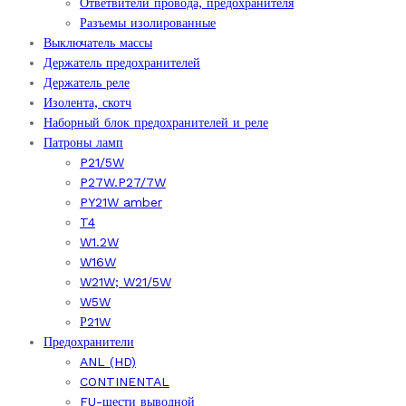
Ответвители провода, предохранителя
Разъемы изолированные
Выключатель массы
Держатель предохранителей
Держатель реле
Изолента, скотч
Наборный блок предохранителей и реле
Патроны ламп
P21/5W
P27W.P27/7W
PY21W amber
T4
W1.2W
W16W
W21W; W21/5W
W5W
Р21W
Предохранители
ANL (HD)
CONTINENTAL
FU-шести выводной