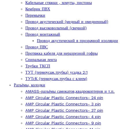
Кабельные стяжки , хомуты, пистоны
Кембрик ПВХ
Перемычки
Провод акустический (медный и омедненный)
Провод высоковольтный (свечной)
Провод монтажный
Провод акустический в прозрачной изоляции
Провод ПВС
Протяжка кабеля для неразрезной гофры
Спиральная лента
Трубки ТКСП
ТУТ (термоусаж.трубка) усадка 2:1
ТУТсК (термоусаж.трубка с клеем)
Разъёмы, колодки
AMASS-разъёмы самокатов,квадрокоптеров и т.п.
AMP Circular Plastic Connectors- 24 pin
AMP Circular Plastic Connectors- 3 pin
AMP Circular Plastic Connectors- 37 pin
AMP Circular Plastic Connectors- 4 pin
AMP Circular Plastic Connectors- 9 pin