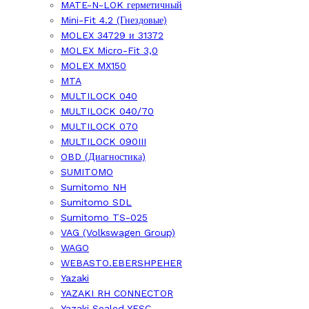
MATE-N-LOK герметичный
Mini-Fit 4.2 (Гнездовые)
MOLEX 34729 и 31372
MOLEX Micro-Fit 3,0
MOLEX MX150
MTA
MULTILOCK 040
MULTILOCK 040/70
MULTILOCK 070
MULTILOCK 090III
OBD (Диагностика)
SUMITOMO
Sumitomo NH
Sumitomo SDL
Sumitomo TS-025
VAG (Volkswagen Group)
WAGO
WEBASTO.EBERSHPEHER
Yazaki
YAZAKI RH CONNECTOR
Yazaki Sealed YESC