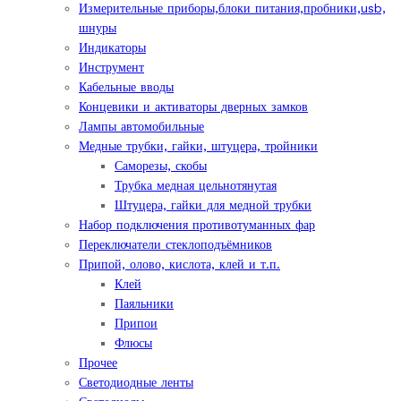
Измерительные приборы,блоки питания,пробники,usb,
шнуры
Индикаторы
Инструмент
Кабельные вводы
Концевики и активаторы дверных замков
Лампы автомобильные
Медные трубки, гайки, штуцера, тройники
Саморезы, скобы
Трубка медная цельнотянутая
Штуцера, гайки для медной трубки
Набор подключения противотуманных фар
Переключатели стеклоподъёмников
Припой, олово, кислота, клей и т.п.
Клей
Паяльники
Припои
Флюсы
Прочее
Светодиодные ленты