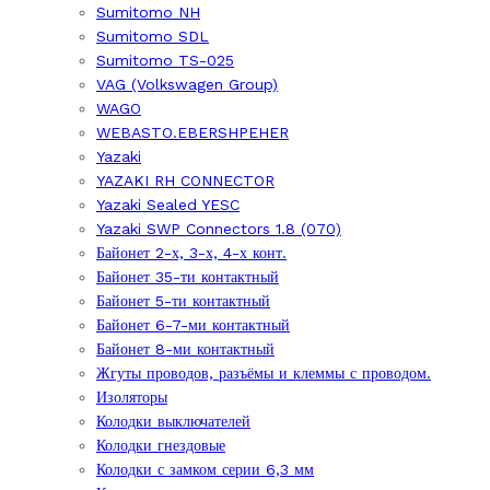
Sumitomo NH
Sumitomo SDL
Sumitomo TS-025
VAG (Volkswagen Group)
WAGO
WEBASTO.EBERSHPEHER
Yazaki
YAZAKI RH CONNECTOR
Yazaki Sealed YESC
Yazaki SWP Connectors 1.8 (070)
Байонет 2-х, 3-х, 4-х конт.
Байонет 35-ти контактный
Байонет 5-ти контактный
Байонет 6-7-ми контактный
Байонет 8-ми контактный
Жгуты проводов, разъёмы и клеммы с проводом.
Изоляторы
Колодки выключателей
Колодки гнездовые
Колодки с замком серии 6,3 мм