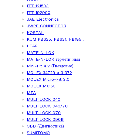
ITT 121583
ITT 192900
JAE Electronics
JWPF CONNECTOR
KOSTAL
KUM PB625, PB621, PB185..
LEAR
MATE-N-LOK
MATE-N-LOK герметичный
Mini-Fit 4.2 (Гнездовые)
MOLEX 34729 и 31372
MOLEX Micro-Fit 3,0
MOLEX MX150
MTA
MULTILOCK 040
MULTILOCK 040/70
MULTILOCK 070
MULTILOCK 090III
OBD (Диагностика)
SUMITOMO