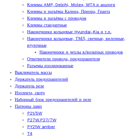
Клеммы AMP, Delphi, Molex, MTA и аналоги
Клеммы и разъёмы Калина, Приора, Гранта
Клеммы и разъёмы с проводом
Клеммы стандартные
Наконечники кольцевые Hyundai-Kia и т.п.
Наконечники кольцевые, ТМЛ, свечные, вилочные,
втулочные
Наконечники и чехлы в/вольтных проводов
Ответвители провода, предохранителя
Разъемы изолированные
Выключатель массы
Держатель предохранителей
Держатель реле
Изолента, скотч
Наборный блок предохранителей и реле
Патроны ламп
P21/5W
P27W.P27/7W
PY21W amber
T4