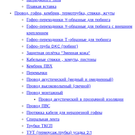
Плавкая вставка
Провод, гофра, кембрик, термотрубка, стяжки, жгуты
Гофро-переходники Y-образные для тюбинга
Гофро-переходники Y-образные для тюбинга с внешним
креплением
Гофро-переходники Т-образные для тюбинга
Гофро-труба DKC (тюбинг)
Защитная оплётка "Змеиная кожа"
Кабельные стяжки , хомуты, пистоны
Кембрик ПВХ
Перемычки
Провод акустический (медный и омедненный)
Провод высоковольтный (свечной)
Провод монтажный
Провод акустический в прозрачной изоляции
Провод ПВС
Протяжка кабеля для неразрезной гофры
Спиральная лента
Трубки ТКСП
ТУТ (термоусаж.трубка) усадка 2:1