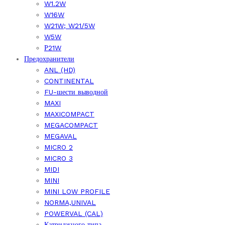
W1.2W
W16W
W21W; W21/5W
W5W
Р21W
Предохранители
ANL (HD)
CONTINENTAL
FU-шести выводной
MAXI
MAXICOMPACT
MEGACOMPACT
MEGAVAL
MICRO 2
MICRO 3
MIDI
MINI
MINI LOW PROFILE
NORMA,UNIVAL
POWERVAL (CAL)
Катриджного типа