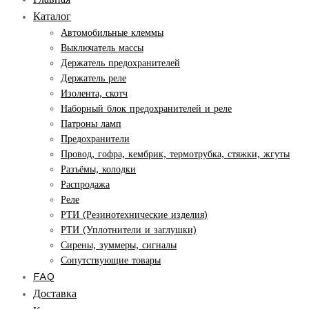
Каталог
Автомобильные клеммы
Выключатель массы
Держатель предохранителей
Держатель реле
Изолента, скотч
Наборный блок предохранителей и реле
Патроны ламп
Предохранители
Провод, гофра, кембрик, термотрубка, стяжки, жгуты
Разъёмы, колодки
Распродажа
Реле
РТИ (Резинотехнические изделия)
РТИ (Уплотнители и заглушки)
Сирены, зуммеры, сигналы
Сопутствующие товары
FAQ
Доставка