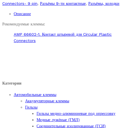
штыревой
Connectors- 9 pin
,
Разъёмы 9-ти контактные
,
Разъёмы, колодки
9
Описание
пин
серии
Рекомендуемые клеммы:
Circular
AMP 66602-1. Контакт штыревой для Circular Plastic
Plastic
Connectors
Connectors
с
адаптером.
quantity
Категории
Автомобильные клеммы
Аккумуляторные клеммы
Гильзы
Гильзы медно-алюминиевые под опрессовку
Медные лужёные (ГМЛ)
Соединительные изолированные (ГСИ)