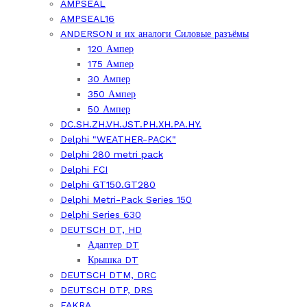
AMPSEAL
AMPSEAL16
ANDERSON и их аналоги Силовые разъёмы
120 Ампер
175 Ампер
30 Ампер
350 Ампер
50 Ампер
DC.SH.ZH.VH.JST.PH.XH.PA.HY.
Delphi "WEATHER-PACK"
Delphi 280 metri pack
Delphi FCI
Delphi GT150.GT280
Delphi Metri-Pack Series 150
Delphi Series 630
DEUTSCH DT, HD
Адаптер DT
Крышка DT
DEUTSCH DTM, DRC
DEUTSCH DTP, DRS
FAKRA