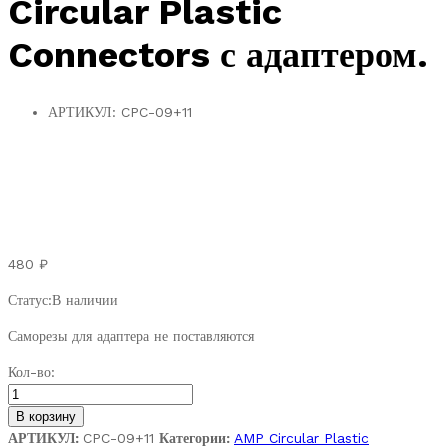
Circular Plastic
Connectors с адаптером.
АРТИКУЛ:
CPC-09+11
480
₽
Статус:
В наличии
Саморезы для адаптера не поставляются
АМР
Кол-во:
206705-
1.
В корзину
Разъём
АРТИКУЛ:
CPC-09+11
Категории:
AMP Circular Plastic