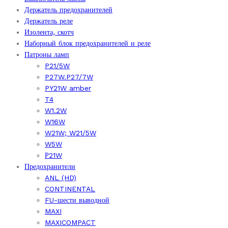
Держатель предохранителей
Держатель реле
Изолента, скотч
Наборный блок предохранителей и реле
Патроны ламп
P21/5W
P27W.P27/7W
PY21W amber
T4
W1.2W
W16W
W21W; W21/5W
W5W
Р21W
Предохранители
ANL (HD)
CONTINENTAL
FU-шести выводной
MAXI
MAXICOMPACT