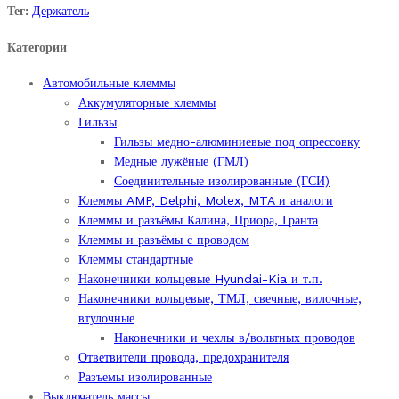
предохранителей
Тег:
Держатель
обрезиненный
Категории
с
проводом
Автомобильные клеммы
8
Аккумуляторные клеммы
мм.
Гильзы
кв.
Гильзы медно-алюминиевые под опрессовку
quantity
Медные лужёные (ГМЛ)
Соединительные изолированные (ГСИ)
Клеммы AMP, Delphi, Molex, MTA и аналоги
Клеммы и разъёмы Калина, Приора, Гранта
Клеммы и разъёмы с проводом
Клеммы стандартные
Наконечники кольцевые Hyundai-Kia и т.п.
Наконечники кольцевые, ТМЛ, свечные, вилочные,
втулочные
Наконечники и чехлы в/вольтных проводов
Ответвители провода, предохранителя
Разъемы изолированные
Выключатель массы