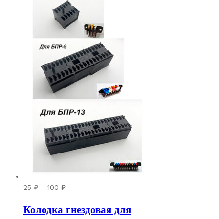
Диапазон
25
₽
–
100
₽
цен:
Колодка гнездовая для
25 ₽