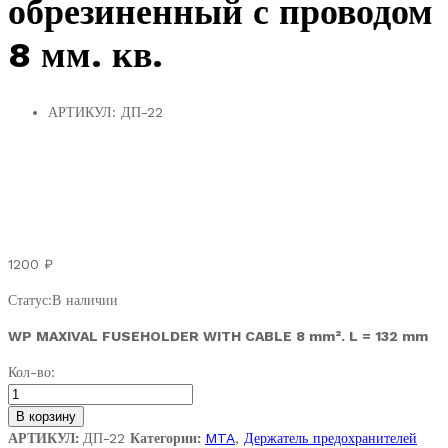
обрезиненный с проводом
8 мм. кв.
АРТИКУЛ:
ДП-22
1200
₽
Статус:
В наличии
WP MAXIVAL FUSEHOLDER WITH CABLE 8 mm². L = 132 mm
MTA
Кол-во:
0100337.
Держатель
В корзину
МАХI
АРТИКУЛ:
ДП-22
Категории:
MTA
,
Держатель предохранителей