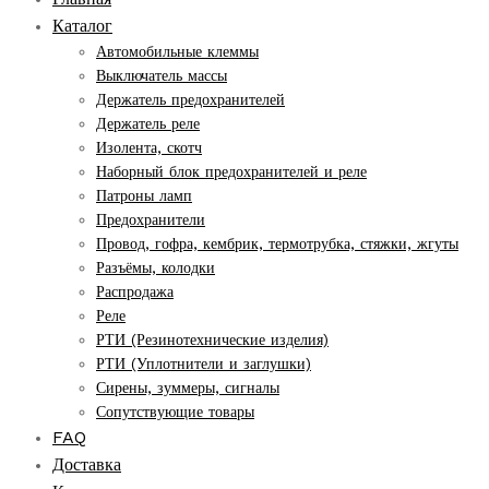
Каталог
Автомобильные клеммы
Выключатель массы
Держатель предохранителей
Держатель реле
Изолента, скотч
Наборный блок предохранителей и реле
Патроны ламп
Предохранители
Провод, гофра, кембрик, термотрубка, стяжки, жгуты
Разъёмы, колодки
Распродажа
Реле
РТИ (Резинотехнические изделия)
РТИ (Уплотнители и заглушки)
Сирены, зуммеры, сигналы
Сопутствующие товары
FAQ
Доставка