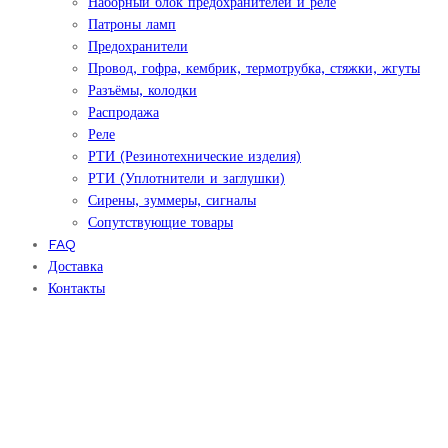
Наборный блок предохранителей и реле
Патроны ламп
Предохранители
Провод, гофра, кембрик, термотрубка, стяжки, жгуты
Разъёмы, колодки
Распродажа
Реле
РТИ (Резинотехнические изделия)
РТИ (Уплотнители и заглушки)
Сирены, зуммеры, сигналы
Сопутствующие товары
FAQ
Доставка
Контакты