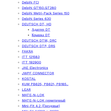
Delphi FCI
Delphi GT150.GT280
Delphi Metri-Pack Series 150
Delphi Series 630
DEUTSCH DT, HD
Адаптер DT
Крышка DT
DEUTSCH DTM, DRC
DEUTSCH DTP, DRS
FAKRA
ITT 121583
ITT 192900
JAE Electronics
JWPF CONNECTOR
KOSTAL
KUM PB625, PB621, PB185..
LEAR
MATE-N-LOK
MATE-N-LOK герметичный
Mini-Fit 4.2 (Гнездовые)