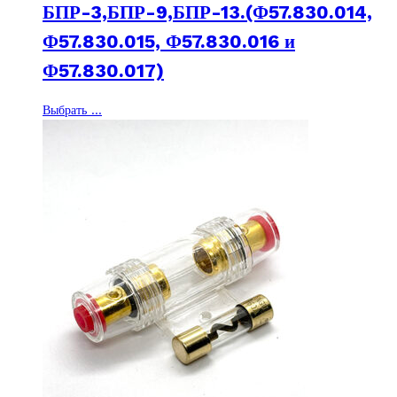
–
БПР-3,БПР-9,БПР-13.(Ф57.830.014,
100 ₽
Ф57.830.015, Ф57.830.016 и
Ф57.830.017)
Этот
Выбрать ...
товар
имеет
несколько
вариаций.
Опции
можно
выбрать
на
странице
товара.