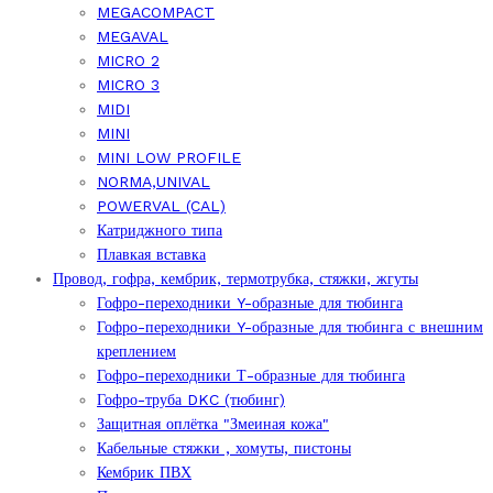
MEGACOMPACT
MEGAVAL
MICRO 2
MICRO 3
MIDI
MINI
MINI LOW PROFILE
NORMA,UNIVAL
POWERVAL (CAL)
Катриджного типа
Плавкая вставка
Провод, гофра, кембрик, термотрубка, стяжки, жгуты
Гофро-переходники Y-образные для тюбинга
Гофро-переходники Y-образные для тюбинга с внешним
креплением
Гофро-переходники Т-образные для тюбинга
Гофро-труба DKC (тюбинг)
Защитная оплётка "Змеиная кожа"
Кабельные стяжки , хомуты, пистоны
Кембрик ПВХ