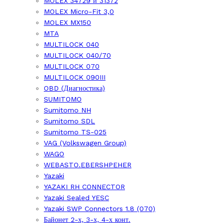
MOLEX 34729 и 31372
MOLEX Micro-Fit 3,0
MOLEX MX150
MTA
MULTILOCK 040
MULTILOCK 040/70
MULTILOCK 070
MULTILOCK 090III
OBD (Диагностика)
SUMITOMO
Sumitomo NH
Sumitomo SDL
Sumitomo TS-025
VAG (Volkswagen Group)
WAGO
WEBASTO.EBERSHPEHER
Yazaki
YAZAKI RH CONNECTOR
Yazaki Sealed YESC
Yazaki SWP Connectors 1.8 (070)
Байонет 2-х, 3-х, 4-х конт.