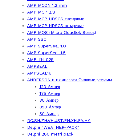
AMP MCON 1.2 mm
AMP MCP 2.8
AMP MCP HDSCS гнездовые
AMP MCP HDSCS штыревые
AMP MQS (Micro Quadlok Series)
AMP SSC
AMP SuperSeal 1.0
AMP SuperSeal 1.5
AMP ТН-025
AMPSEAL
AMPSEAL16
ANDERSON и их аналоги Силовые разъёмы
120 Ампер
175 Ампер
30 Ампер
350 Ампер
50 Ампер
DC.SH.ZH.VH.JST.PH.XH.PA.HY.
Delphi "WEATHER-PACK"
Delphi 280 metri pack