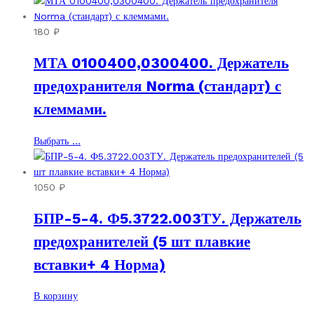
180
₽
МТА 0100400,0300400. Держатель
предохранителя Norma (стандарт) с
клеммами.
Этот
Выбрать ...
товар
имеет
несколько
1050
₽
вариаций.
БПР-5-4. Ф5.3722.003ТУ. Держатель
Опции
можно
предохранителей (5 шт плавкие
выбрать
вставки+ 4 Норма)
на
странице
товара.
В корзину