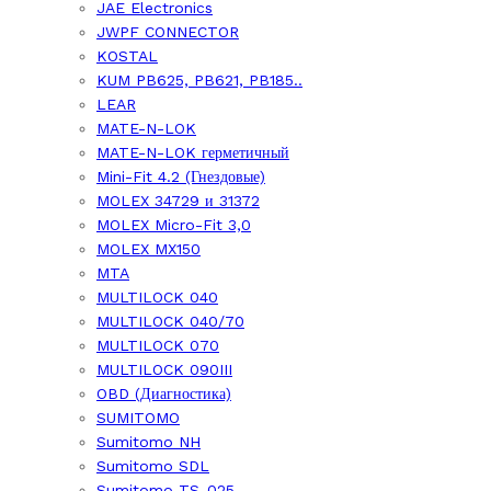
JAE Electronics
JWPF CONNECTOR
KOSTAL
KUM PB625, PB621, PB185..
LEAR
MATE-N-LOK
MATE-N-LOK герметичный
Mini-Fit 4.2 (Гнездовые)
MOLEX 34729 и 31372
MOLEX Micro-Fit 3,0
MOLEX MX150
MTA
MULTILOCK 040
MULTILOCK 040/70
MULTILOCK 070
MULTILOCK 090III
OBD (Диагностика)
SUMITOMO
Sumitomo NH
Sumitomo SDL
Sumitomo TS-025