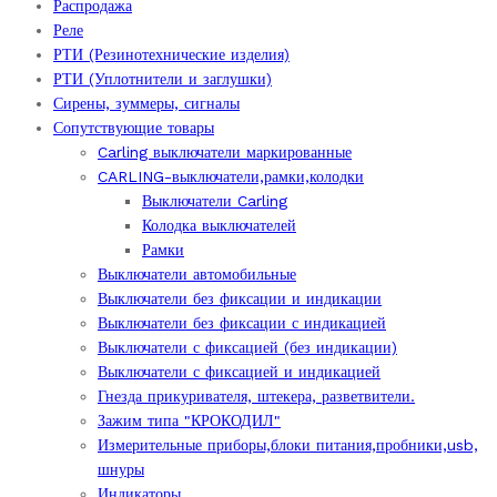
Распродажа
Реле
РТИ (Резинотехнические изделия)
РТИ (Уплотнители и заглушки)
Сирены, зуммеры, сигналы
Сопутствующие товары
Carling выключатели маркированные
CARLING-выключатели,рамки,колодки
Выключатели Carling
Колодка выключателей
Рамки
Выключатели автомобильные
Выключатели без фиксации и индикации
Выключатели без фиксации с индикацией
Выключатели с фиксацией (без индикации)
Выключатели с фиксацией и индикацией
Гнезда прикуривателя, штекера, разветвители.
Зажим типа "КРОКОДИЛ"
Измерительные приборы,блоки питания,пробники,usb,
шнуры
Индикаторы