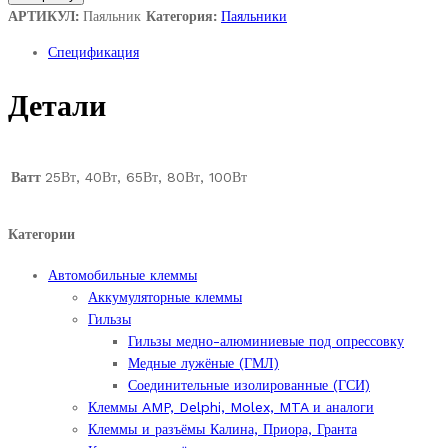
quantity
АРТИКУЛ:
Паяльник
Категория:
Паяльники
Спецификация
Детали
Ватт
25Вт, 40Вт, 65Вт, 80Вт, 100Вт
Категории
Автомобильные клеммы
Аккумуляторные клеммы
Гильзы
Гильзы медно-алюминиевые под опрессовку
Медные лужёные (ГМЛ)
Соединительные изолированные (ГСИ)
Клеммы AMP, Delphi, Molex, MTA и аналоги
Клеммы и разъёмы Калина, Приора, Гранта