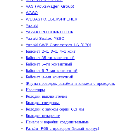
VAG (Volkswagen Group)
WAGO
WEBASTO.EBERSHPEHER
Yazaki
YAZAKI RH CONNECTOR
Yazaki Sealed YESC
Yazaki SWP Connectors 1.8 (070)
Байонет 2-х, 3-х, 4-х конт.
Байонет 35-ти контактный
Байонет 5-ти контактный
Байонет 6-7-ми контактный
Байонет 8-ми контактный
Жгуты проводов, разъёмы и клеммы с проводом.
Изоляторы
Колодки выключателей
Колодки гнездовые
Колодки с замком серии 6,3 мм
Колодки штыревые
Панели и коробки соединительные
Разъём IP65 с проводом (Белый корпус)