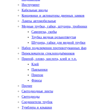
Инструмент
Кабельные вводы
Концевики и активаторы дверных замков
Лампы автомобильные
Медные трубки, гайки, штуцера, тройники
Саморезы, скобы
Трубка медная цельнотянутая
Штуцера, гайки для медной трубки
Набор подключения противотуманных фар
Переключатели стеклоподъёмников
Припой, олово, кислота, клей и т.п.
Клей
Паяльники
Припои
Флюсы
Прочее
Светодиодные ленты
Светодиоды
Соединители трубок
Тумблера и крышки