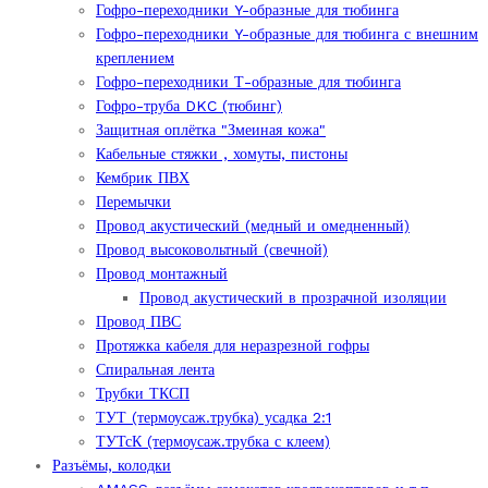
Гофро-переходники Y-образные для тюбинга
Гофро-переходники Y-образные для тюбинга с внешним
креплением
Гофро-переходники Т-образные для тюбинга
Гофро-труба DKC (тюбинг)
Защитная оплётка "Змеиная кожа"
Кабельные стяжки , хомуты, пистоны
Кембрик ПВХ
Перемычки
Провод акустический (медный и омедненный)
Провод высоковольтный (свечной)
Провод монтажный
Провод акустический в прозрачной изоляции
Провод ПВС
Протяжка кабеля для неразрезной гофры
Спиральная лента
Трубки ТКСП
ТУТ (термоусаж.трубка) усадка 2:1
ТУТсК (термоусаж.трубка с клеем)
Разъёмы, колодки