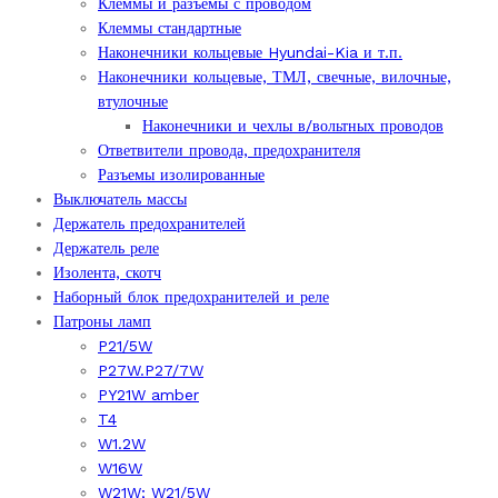
Клеммы и разъёмы с проводом
Клеммы стандартные
Наконечники кольцевые Hyundai-Kia и т.п.
Наконечники кольцевые, ТМЛ, свечные, вилочные,
втулочные
Наконечники и чехлы в/вольтных проводов
Ответвители провода, предохранителя
Разъемы изолированные
Выключатель массы
Держатель предохранителей
Держатель реле
Изолента, скотч
Наборный блок предохранителей и реле
Патроны ламп
P21/5W
P27W.P27/7W
PY21W amber
T4
W1.2W
W16W
W21W; W21/5W