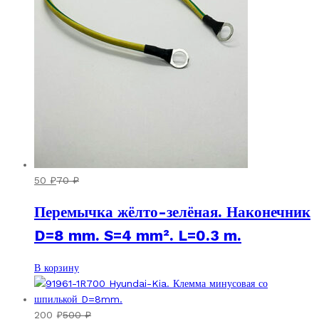
50
₽
70
₽
Перемычка жёлто-зелёная. Наконечник
D=8 mm. S=4 mm². L=0.3 m.
В корзину
200
₽
500
₽