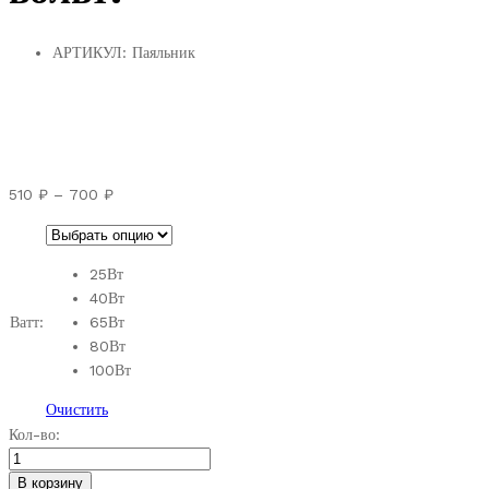
АРТИКУЛ:
Паяльник
Диапазон
510
₽
–
700
₽
цен:
510 ₽
–
25Вт
700 ₽
40Вт
Ватт:
65Вт
80Вт
100Вт
Очистить
Электропаяльник
Кол-во:
220
вольт.
В корзину