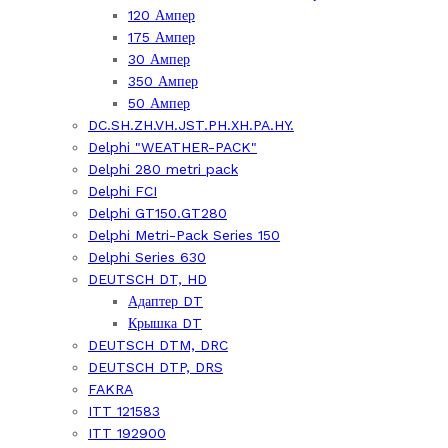
120 Ампер
175 Ампер
30 Ампер
350 Ампер
50 Ампер
DC.SH.ZH.VH.JST.PH.XH.PA.HY.
Delphi "WEATHER-PACK"
Delphi 280 metri pack
Delphi FCI
Delphi GT150.GT280
Delphi Metri-Pack Series 150
Delphi Series 630
DEUTSCH DT, HD
Адаптер DT
Крышка DT
DEUTSCH DTM, DRC
DEUTSCH DTP, DRS
FAKRA
ITT 121583
ITT 192900