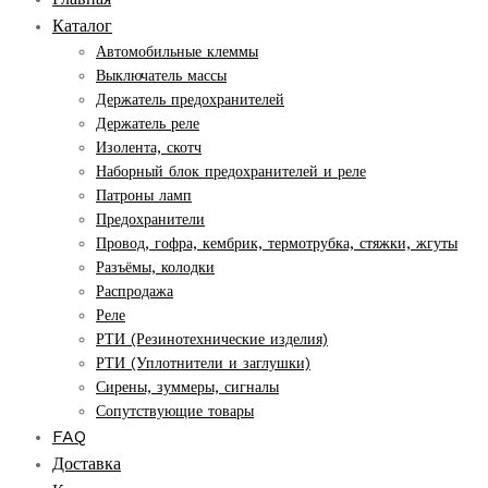
Каталог
Автомобильные клеммы
Выключатель массы
Держатель предохранителей
Держатель реле
Изолента, скотч
Наборный блок предохранителей и реле
Патроны ламп
Предохранители
Провод, гофра, кембрик, термотрубка, стяжки, жгуты
Разъёмы, колодки
Распродажа
Реле
РТИ (Резинотехнические изделия)
РТИ (Уплотнители и заглушки)
Сирены, зуммеры, сигналы
Сопутствующие товары
FAQ
Доставка