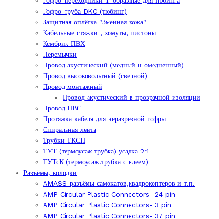
Гофро-переходники Т-образные для тюбинга
Гофро-труба DKC (тюбинг)
Защитная оплётка "Змеиная кожа"
Кабельные стяжки , хомуты, пистоны
Кембрик ПВХ
Перемычки
Провод акустический (медный и омедненный)
Провод высоковольтный (свечной)
Провод монтажный
Провод акустический в прозрачной изоляции
Провод ПВС
Протяжка кабеля для неразрезной гофры
Спиральная лента
Трубки ТКСП
ТУТ (термоусаж.трубка) усадка 2:1
ТУТсК (термоусаж.трубка с клеем)
Разъёмы, колодки
AMASS-разъёмы самокатов,квадрокоптеров и т.п.
AMP Circular Plastic Connectors- 24 pin
AMP Circular Plastic Connectors- 3 pin
AMP Circular Plastic Connectors- 37 pin