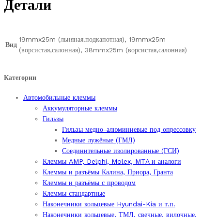
Детали
19mmx25m (льняная.подкапотная), 19mmx25m
Вид
(ворсистая,салонная), 38mmx25m (ворсистая,салонная)
Категории
Автомобильные клеммы
Аккумуляторные клеммы
Гильзы
Гильзы медно-алюминиевые под опрессовку
Медные лужёные (ГМЛ)
Соединительные изолированные (ГСИ)
Клеммы AMP, Delphi, Molex, MTA и аналоги
Клеммы и разъёмы Калина, Приора, Гранта
Клеммы и разъёмы с проводом
Клеммы стандартные
Наконечники кольцевые Hyundai-Kia и т.п.
Наконечники кольцевые, ТМЛ, свечные, вилочные,