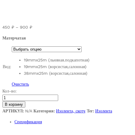
Диапазон
450
₽
–
900
₽
цен:
Матерчатая
450 ₽
–
900 ₽
19mmx25m (льняная.подкапотная)
Вид:
19mmx25m (ворсистая,салонная)
38mmx25m (ворсистая,салонная)
Очистить
Изолента
Кол-во:
TESA
матерчатая
В корзину
quantity
АРТИКУЛ:
N/A
Категория:
Изолента, скотч
Тег:
Изолента
Спецификация