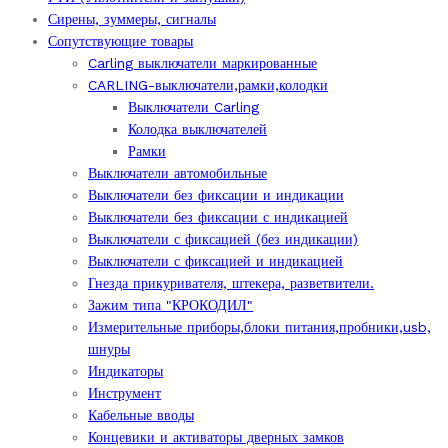
Сирены, зуммеры, сигналы
Сопутствующие товары
Carling выключатели маркированные
CARLING-выключатели,рамки,колодки
Выключатели Carling
Колодка выключателей
Рамки
Выключатели автомобильные
Выключатели без фиксации и индикации
Выключатели без фиксации с индикацией
Выключатели с фиксацией (без индикации)
Выключатели с фиксацией и индикацией
Гнезда прикуривателя, штекера, разветвители.
Зажим типа "КРОКОДИЛ"
Измерительные приборы,блоки питания,пробники,usb,
шнуры
Индикаторы
Инструмент
Кабельные вводы
Концевики и активаторы дверных замков