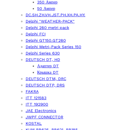
350 Ампер
50 Ампер
DC.SH.ZH.VH.JST.PH.XH.PA.HY.
Delphi "WEATHER-PACK"
Delphi 280 metri pack
Delphi FCI
Delphi GT150.GT280
Delphi Metri-Pack Series 150
Delphi Series 630
DEUTSCH DT, HD
Адаптер DT
Крышка DT
DEUTSCH DTM, DRC
DEUTSCH DTP, DRS
FAKRA
ITT 121583
ITT 192900
JAE Electronics
JWPF CONNECTOR
KOSTAL
KUM PB625, PB621, PB185..