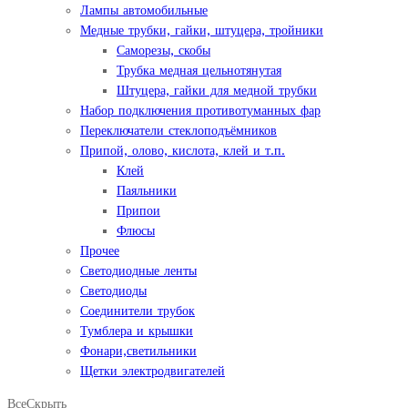
Лампы автомобильные
Медные трубки, гайки, штуцера, тройники
Саморезы, скобы
Трубка медная цельнотянутая
Штуцера, гайки для медной трубки
Набор подключения противотуманных фар
Переключатели стеклоподъёмников
Припой, олово, кислота, клей и т.п.
Клей
Паяльники
Припои
Флюсы
Прочее
Светодиодные ленты
Светодиоды
Соединители трубок
Тумблера и крышки
Фонари,светильники
Щетки электродвигателей
Все
Скрыть