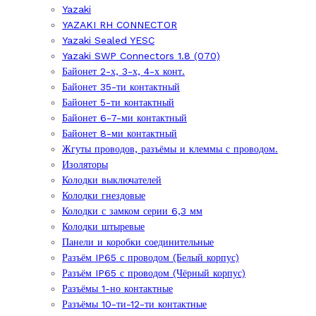
Yazaki
YAZAKI RH CONNECTOR
Yazaki Sealed YESC
Yazaki SWP Connectors 1.8 (070)
Байонет 2-х, 3-х, 4-х конт.
Байонет 35-ти контактный
Байонет 5-ти контактный
Байонет 6-7-ми контактный
Байонет 8-ми контактный
Жгуты проводов, разъёмы и клеммы с проводом.
Изоляторы
Колодки выключателей
Колодки гнездовые
Колодки с замком серии 6,3 мм
Колодки штыревые
Панели и коробки соединительные
Разъём IP65 с проводом (Белый корпус)
Разъём IP65 с проводом (Чёрный корпус)
Разъёмы 1-но контактные
Разъёмы 10-ти-12-ти контактные