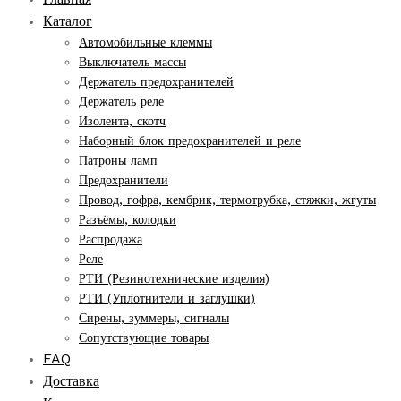
Каталог
Автомобильные клеммы
Выключатель массы
Держатель предохранителей
Держатель реле
Изолента, скотч
Наборный блок предохранителей и реле
Патроны ламп
Предохранители
Провод, гофра, кембрик, термотрубка, стяжки, жгуты
Разъёмы, колодки
Распродажа
Реле
РТИ (Резинотехнические изделия)
РТИ (Уплотнители и заглушки)
Сирены, зуммеры, сигналы
Сопутствующие товары
FAQ
Доставка