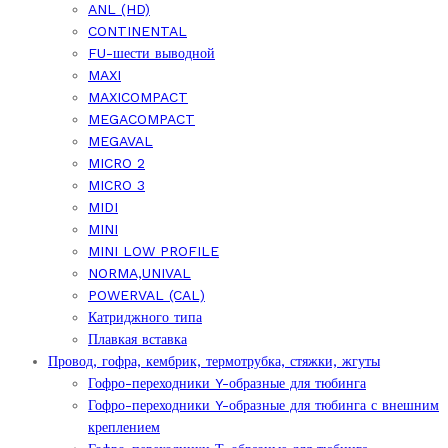
ANL (HD)
CONTINENTAL
FU-шести выводной
MAXI
MAXICOMPACT
MEGACOMPACT
MEGAVAL
MICRO 2
MICRO 3
MIDI
MINI
MINI LOW PROFILE
NORMA,UNIVAL
POWERVAL (CAL)
Катриджного типа
Плавкая вставка
Провод, гофра, кембрик, термотрубка, стяжки, жгуты
Гофро-переходники Y-образные для тюбинга
Гофро-переходники Y-образные для тюбинга с внешним
креплением