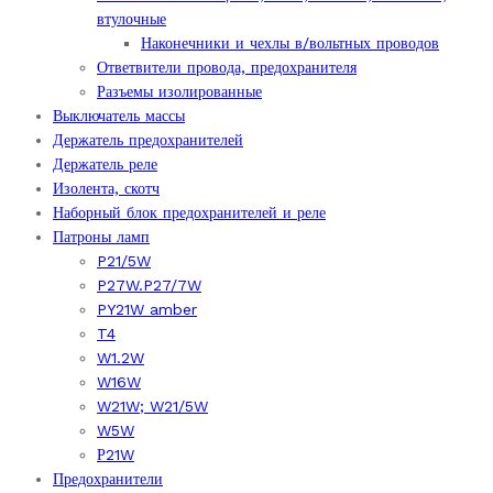
втулочные
Наконечники и чехлы в/вольтных проводов
Ответвители провода, предохранителя
Разъемы изолированные
Выключатель массы
Держатель предохранителей
Держатель реле
Изолента, скотч
Наборный блок предохранителей и реле
Патроны ламп
P21/5W
P27W.P27/7W
PY21W amber
T4
W1.2W
W16W
W21W; W21/5W
W5W
Р21W
Предохранители