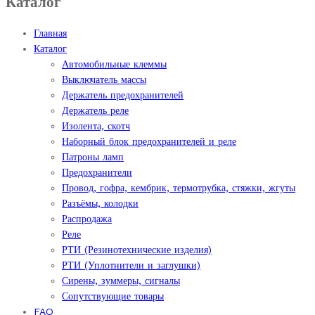
Каталог
Главная
Каталог
Автомобильные клеммы
Выключатель массы
Держатель предохранителей
Держатель реле
Изолента, скотч
Наборный блок предохранителей и реле
Патроны ламп
Предохранители
Провод, гофра, кембрик, термотрубка, стяжки, жгуты
Разъёмы, колодки
Распродажа
Реле
РТИ (Резинотехнические изделия)
РТИ (Уплотнители и заглушки)
Сирены, зуммеры, сигналы
Сопутствующие товары
FAQ