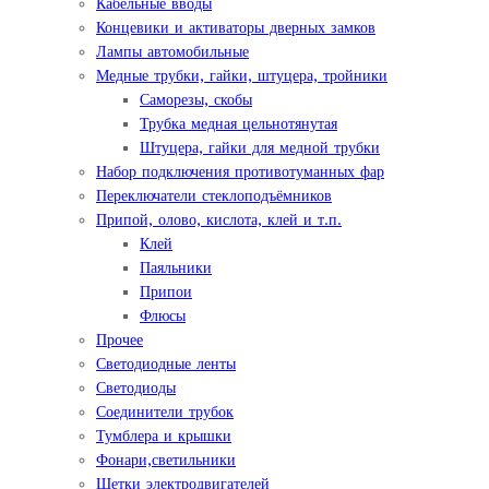
Кабельные вводы
Концевики и активаторы дверных замков
Лампы автомобильные
Медные трубки, гайки, штуцера, тройники
Саморезы, скобы
Трубка медная цельнотянутая
Штуцера, гайки для медной трубки
Набор подключения противотуманных фар
Переключатели стеклоподъёмников
Припой, олово, кислота, клей и т.п.
Клей
Паяльники
Припои
Флюсы
Прочее
Светодиодные ленты
Светодиоды
Соединители трубок
Тумблера и крышки
Фонари,светильники
Щетки электродвигателей