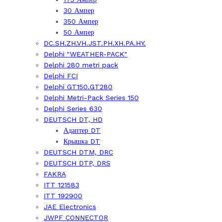
30 Ампер
350 Ампер
50 Ампер
DC.SH.ZH.VH.JST.PH.XH.PA.HY.
Delphi "WEATHER-PACK"
Delphi 280 metri pack
Delphi FCI
Delphi GT150.GT280
Delphi Metri-Pack Series 150
Delphi Series 630
DEUTSCH DT, HD
Адаптер DT
Крышка DT
DEUTSCH DTM, DRC
DEUTSCH DTP, DRS
FAKRA
ITT 121583
ITT 192900
JAE Electronics
JWPF CONNECTOR