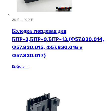
Диапазон
25
₽
–
100
₽
цен:
Колодка гнездовая для
25 ₽
–
БПР-3,БПР-9,БПР-13.(Ф57.830.014,
100 ₽
Ф57.830.015, Ф57.830.016 и
Ф57.830.017)
Этот
Выбрать ...
товар
имеет
несколько
вариаций.
Опции
можно
выбрать
на