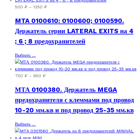
несколько
Диапазон
500
₽
–
1350
₽
вариаций.
цен:
MTA 0100610: 0100600; 0100590.
Опции
500 ₽
можно
–
Держатель серии LATERAL EXITS на 4
выбрать
1350 ₽
; 6 ; 8 предохранителей
на
странице
товара.
Этот
Выбрать ...
товар
имеет
несколько
Диапазон
750
₽
–
950
₽
вариаций.
цен:
МТА 0100380. Держатель MEGA
Опции
750 ₽
можно
–
предохранителя с клеммами под провод
выбрать
950 ₽
10-20 мм.кв и под провод 25-35 мм.кв
на
странице
товара.
Этот
Выбрать ...
товар
имеет