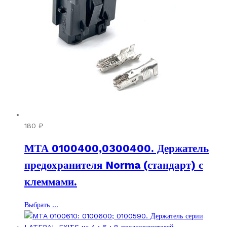
странице
товара.
180
₽
МТА 0100400,0300400. Держатель
предохранителя Norma (стандарт) с
клеммами.
Этот
Выбрать ...
товар
имеет