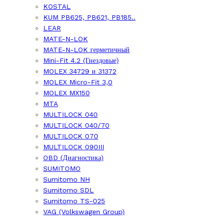
KOSTAL
KUM PB625, PB621, PB185..
LEAR
MATE-N-LOK
MATE-N-LOK герметичный
Mini-Fit 4.2 (Гнездовые)
MOLEX 34729 и 31372
MOLEX Micro-Fit 3,0
MOLEX MX150
MTA
MULTILOCK 040
MULTILOCK 040/70
MULTILOCK 070
MULTILOCK 090III
OBD (Диагностика)
SUMITOMO
Sumitomo NH
Sumitomo SDL
Sumitomo TS-025
VAG (Volkswagen Group)