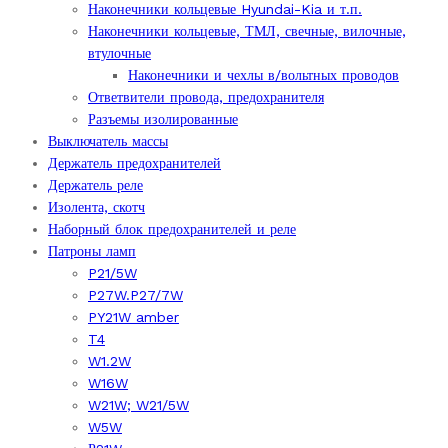
Наконечники кольцевые Hyundai-Kia и т.п.
Наконечники кольцевые, ТМЛ, свечные, вилочные,
втулочные
Наконечники и чехлы в/вольтных проводов
Ответвители провода, предохранителя
Разъемы изолированные
Выключатель массы
Держатель предохранителей
Держатель реле
Изолента, скотч
Наборный блок предохранителей и реле
Патроны ламп
P21/5W
P27W.P27/7W
PY21W amber
T4
W1.2W
W16W
W21W; W21/5W
W5W