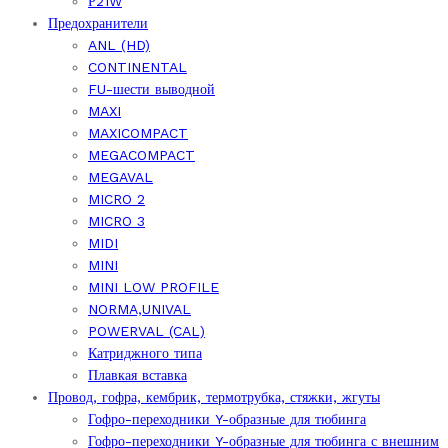
Р21W
Предохранители
ANL (HD)
CONTINENTAL
FU-шести выводной
MAXI
MAXICOMPACT
MEGACOMPACT
MEGAVAL
MICRO 2
MICRO 3
MIDI
MINI
MINI LOW PROFILE
NORMA,UNIVAL
POWERVAL (CAL)
Катриджного типа
Плавкая вставка
Провод, гофра, кембрик, термотрубка, стяжки, жгуты
Гофро-переходники Y-образные для тюбинга
Гофро-переходники Y-образные для тюбинга с внешним