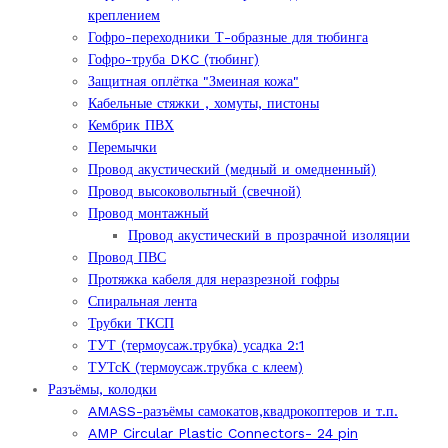
креплением
Гофро-переходники Т-образные для тюбинга
Гофро-труба DKC (тюбинг)
Защитная оплётка "Змеиная кожа"
Кабельные стяжки , хомуты, пистоны
Кембрик ПВХ
Перемычки
Провод акустический (медный и омедненный)
Провод высоковольтный (свечной)
Провод монтажный
Провод акустический в прозрачной изоляции
Провод ПВС
Протяжка кабеля для неразрезной гофры
Спиральная лента
Трубки ТКСП
ТУТ (термоусаж.трубка) усадка 2:1
ТУТсК (термоусаж.трубка с клеем)
Разъёмы, колодки
AMASS-разъёмы самокатов,квадрокоптеров и т.п.
AMP Circular Plastic Connectors- 24 pin