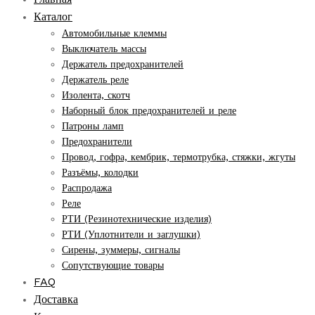
Каталог
Автомобильные клеммы
Выключатель массы
Держатель предохранителей
Держатель реле
Изолента, скотч
Наборный блок предохранителей и реле
Патроны ламп
Предохранители
Провод, гофра, кембрик, термотрубка, стяжки, жгуты
Разъёмы, колодки
Распродажа
Реле
РТИ (Резинотехнические изделия)
РТИ (Уплотнители и заглушки)
Сирены, зуммеры, сигналы
Сопутствующие товары
FAQ
Доставка