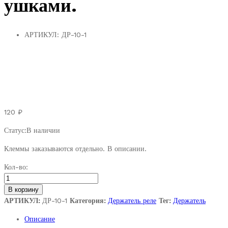
ушками.
АРТИКУЛ:
ДР-10-1
120
₽
Статус:
В наличии
Клеммы заказываются отдельно. В описании.
Колодка
Кол-во:
без
клемм
В корзину
держателя
АРТИКУЛ:
ДР-10-1
Категория:
Держатель реле
Тег:
Держатель
3-
Описание
х