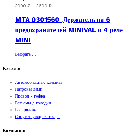
несколько
Диапазон
3000
₽
–
3600
₽
вариаций.
цен:
MTA 0301560 .Держатель на 6
Опции
3000 ₽
можно
–
предохранителей MINIVAL и 4 реле
выбрать
3600 ₽
MINI
на
странице
товара.
Этот
Выбрать ...
товар
имеет
Каталог
несколько
вариаций.
Автомобильные клеммы
Опции
Патроны ламп
можно
Провод / гофра
выбрать
Разъемы / колодки
на
Распродажа
странице
Сопутствующие товары
товара.
Компания