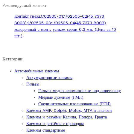
реле
Рекомендуемый контакт:
с
Контакт гнезд.1/02505-01;1/02505-02(45 7373
двумя
8008);1/02505-03;1/02505-04(45 7373 8009)
крепёжными
колодочный с монт. усиком серии 6,3 мм. (Цена за 10
ушками.
шт )
quantity
Категории
Автомобильные клеммы
Аккумуляторные клеммы
Гильзы
Гильзы медно-алюминиевые под опрессовку
Медные лужёные (ГМЛ)
Соединительные изолированные (ГСИ)
Клеммы AMP, Delphi, Molex, MTA и аналоги
Клеммы и разъёмы Калина, Приора, Гранта
Клеммы и разъёмы с проводом
Клеммы стандартные