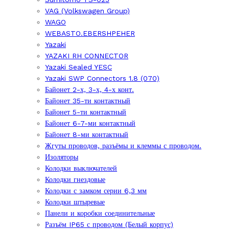
VAG (Volkswagen Group)
WAGO
WEBASTO.EBERSHPEHER
Yazaki
YAZAKI RH CONNECTOR
Yazaki Sealed YESC
Yazaki SWP Connectors 1.8 (070)
Байонет 2-х, 3-х, 4-х конт.
Байонет 35-ти контактный
Байонет 5-ти контактный
Байонет 6-7-ми контактный
Байонет 8-ми контактный
Жгуты проводов, разъёмы и клеммы с проводом.
Изоляторы
Колодки выключателей
Колодки гнездовые
Колодки с замком серии 6,3 мм
Колодки штыревые
Панели и коробки соединительные
Разъём IP65 с проводом (Белый корпус)