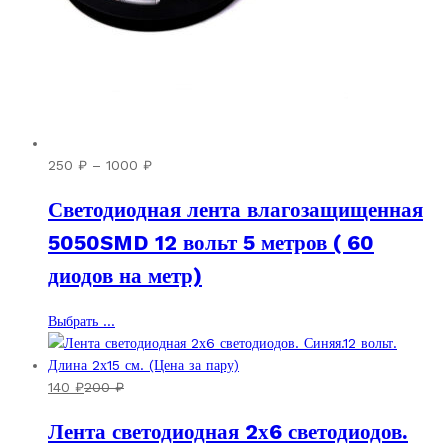
Диапазон
250
₽
–
1000
₽
цен:
Светодиодная лента влагозащищенная
250 ₽
–
5050SMD 12 вольт 5 метров ( 60
1000 ₽
диодов на метр)
Этот
Выбрать ...
товар
имеет
несколько
140
₽
200
₽
вариаций.
Лента светодиодная 2х6 светодиодов.
Опции