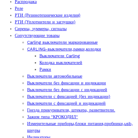
Распродажа
Реле
РТИ (Резинотехнические изделия)
РТИ (Уплотнители и заглушки)
Сирены, зуммеры, сигналы
Сопутствующие товары
Carling выключатели маркированные
CARLING-выключатели,рамки,колодки
Выключатели Carling
Колодка выключателей
Рамки
Выключатели автомобильные
Выключатели без фиксации и индикации
Выключатели без фиксации с индикацией
Выключатели с фиксацией (без индикации)
Выключатели с фиксацией и индикацией
Гнезда прикуривателя, штекера, разветвители.
Зажим типа "КРОКОДИЛ"
Измерительные приборы,блоки питания,пробники,usb,
шнуры
Индикаторы