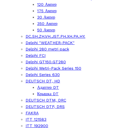
120 Ампер
175 Ампер
30 Ампер
350 Ампер
50 Ампер
DC.SH.ZH.VH.JST.PH.XH.PA.HY.
Delphi "WEATHER-PACK"
Delphi 280 metri pack
Delphi FCI
Delphi GT150.GT280
Delphi Metri-Pack Series 150
Delphi Series 630
DEUTSCH DT, HD
Адаптер DT
Крышка DT
DEUTSCH DTM, DRC
DEUTSCH DTP, DRS
FAKRA
ITT 121583
ITT 192900