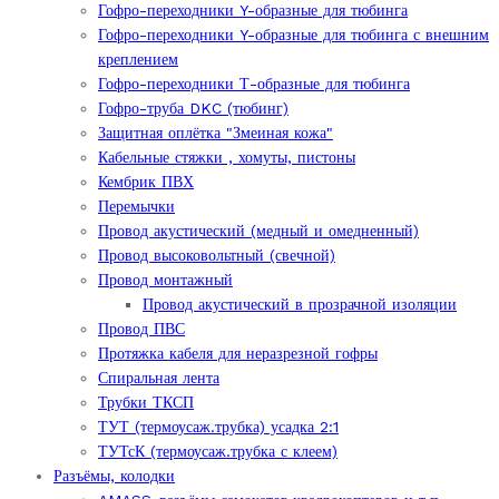
Гофро-переходники Y-образные для тюбинга
Гофро-переходники Y-образные для тюбинга с внешним
креплением
Гофро-переходники Т-образные для тюбинга
Гофро-труба DKC (тюбинг)
Защитная оплётка "Змеиная кожа"
Кабельные стяжки , хомуты, пистоны
Кембрик ПВХ
Перемычки
Провод акустический (медный и омедненный)
Провод высоковольтный (свечной)
Провод монтажный
Провод акустический в прозрачной изоляции
Провод ПВС
Протяжка кабеля для неразрезной гофры
Спиральная лента
Трубки ТКСП
ТУТ (термоусаж.трубка) усадка 2:1
ТУТсК (термоусаж.трубка с клеем)
Разъёмы, колодки