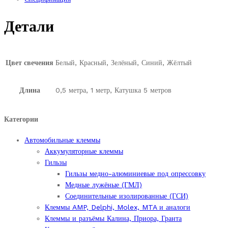
Красная.
12
Детали
вольт.
Длина
48
см.
Цвет свечения
Белый, Красный, Зелёный, Синий, Жёлтый
quantity
Длина
0,5 метра, 1 метр, Катушка 5 метров
Категории
Автомобильные клеммы
Аккумуляторные клеммы
Гильзы
Гильзы медно-алюминиевые под опрессовку
Медные лужёные (ГМЛ)
Соединительные изолированные (ГСИ)
Клеммы AMP, Delphi, Molex, MTA и аналоги
Клеммы и разъёмы Калина, Приора, Гранта