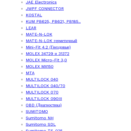
JAE Electronics
JWPF CONNECTOR
KOSTAL
KUM PB625, PB621, PB185..
LEAR
MATE-N-LOK
MATE-N-LOK герметичный
Mini-Fit 4.2 (Гнездовые)
MOLEX 34729 и 31372
MOLEX Micro-Fit 3,0
MOLEX MX150
MTA
MULTILOCK 040
MULTILOCK 040/70
MULTILOCK 070
MULTILOCK 090III
OBD (Диагностика)
SUMITOMO
Sumitomo NH
Sumitomo SDL
Sumitomo TS-025