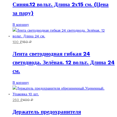
можно
Синяя.12 вольт. Длина 2х15 см. (Цена
выбрать
за пару)
на
странице
товара.
В корзину
100
₽
150
₽
Лента светодиодная гибкая 24
светодиода. Зелёная. 12 вольт. Длина 24
см.
В корзину
250
₽
400
₽
Держатель предохранителя