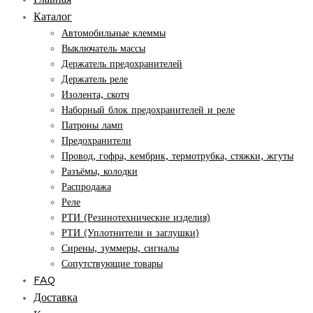
Каталог
Автомобильные клеммы
Выключатель массы
Держатель предохранителей
Держатель реле
Изолента, скотч
Наборный блок предохранителей и реле
Патроны ламп
Предохранители
Провод, гофра, кембрик, термотрубка, стяжки, жгуты
Разъёмы, колодки
Распродажа
Реле
РТИ (Резинотехнические изделия)
РТИ (Уплотнители и заглушки)
Сирены, зуммеры, сигналы
Сопутствующие товары
FAQ
Доставка