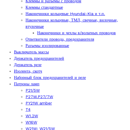
Клеммы и разъёмы с проводом
Клеммы стандартные
Наконечники кольцевые Hyundai-Kia и т.п.
Наконечники кольцевые, ТМЛ, свечные, вилочные,
втулочные
Наконечники и чехлы в/вольтных проводов
Ответвители провода, предохранителя
Разъемы изолированные
Выключатель массы
Держатель предохранителей
Держатель реле
Изолента, скотч
Наборный блок предохранителей и реле
Патроны ламп
P21/5W
P27W.P27/7W
PY21W amber
T4
W1.2W
W16W
W21W; W21/5W