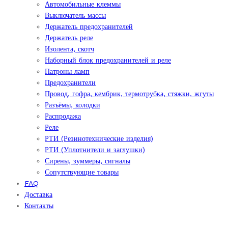
Автомобильные клеммы
Выключатель массы
Держатель предохранителей
Держатель реле
Изолента, скотч
Наборный блок предохранителей и реле
Патроны ламп
Предохранители
Провод, гофра, кембрик, термотрубка, стяжки, жгуты
Разъёмы, колодки
Распродажа
Реле
РТИ (Резинотехнические изделия)
РТИ (Уплотнители и заглушки)
Сирены, зуммеры, сигналы
Сопутствующие товары
FAQ
Доставка
Контакты