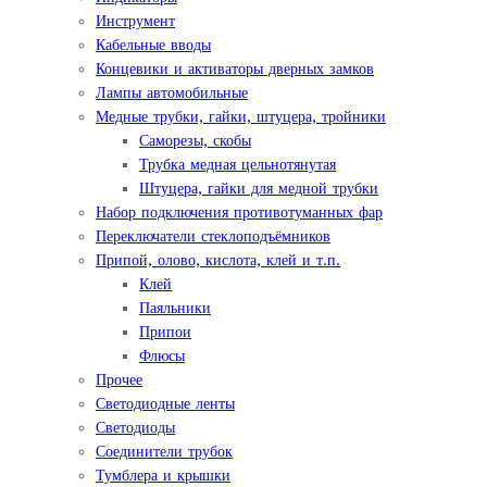
Инструмент
Кабельные вводы
Концевики и активаторы дверных замков
Лампы автомобильные
Медные трубки, гайки, штуцера, тройники
Саморезы, скобы
Трубка медная цельнотянутая
Штуцера, гайки для медной трубки
Набор подключения противотуманных фар
Переключатели стеклоподъёмников
Припой, олово, кислота, клей и т.п.
Клей
Паяльники
Припои
Флюсы
Прочее
Светодиодные ленты
Светодиоды
Соединители трубок
Тумблера и крышки