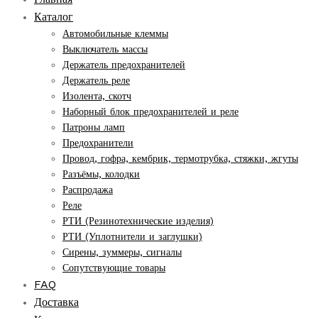
Каталог
Автомобильные клеммы
Выключатель массы
Держатель предохранителей
Держатель реле
Изолента, скотч
Наборный блок предохранителей и реле
Патроны ламп
Предохранители
Провод, гофра, кембрик, термотрубка, стяжки, жгуты
Разъёмы, колодки
Распродажа
Реле
РТИ (Резинотехнические изделия)
РТИ (Уплотнители и заглушки)
Сирены, зуммеры, сигналы
Сопутствующие товары
FAQ
Доставка