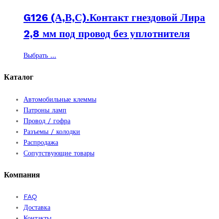
вариаций.
цен:
G126 (А,В,С).Контакт гнездовой Лира
Опции
15 ₽
можно
–
2,8 мм под провод без уплотнителя
выбрать
40 ₽
на
Этот
Выбрать ...
странице
товар
товара.
имеет
Каталог
несколько
вариаций.
Автомобильные клеммы
Опции
Патроны ламп
можно
Провод / гофра
выбрать
Разъемы / колодки
на
Распродажа
странице
Сопутствующие товары
товара.
Компания
FAQ
Доставка
Контакты