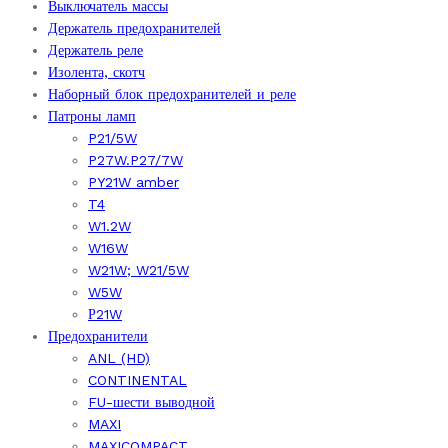
Выключатель массы
Держатель предохранителей
Держатель реле
Изолента, скотч
Наборный блок предохранителей и реле
Патроны ламп
P21/5W
P27W.P27/7W
PY21W amber
T4
W1.2W
W16W
W21W; W21/5W
W5W
Р21W
Предохранители
ANL (HD)
CONTINENTAL
FU-шести выводной
MAXI
MAXICOMPACT