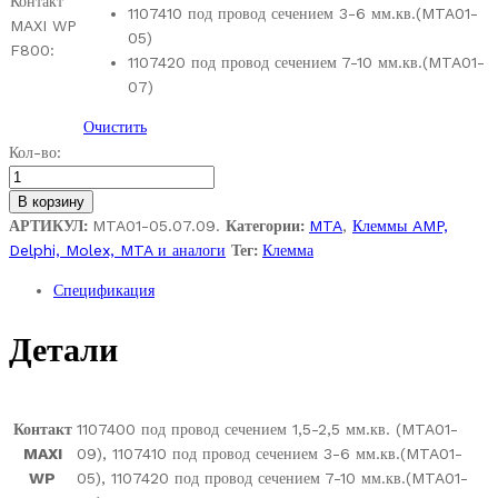
Контакт
1107410 под провод сечением 3-6 мм.кв.(MTA01-
MAXI WP
05)
F800:
1107420 под провод сечением 7-10 мм.кв.(MTA01-
07)
Очистить
MTA1107400;
Кол-во:
1107410;
1107420.
В корзину
Контакт
АРТИКУЛ:
MTA01-05.07.09.
Категории:
MTA
,
Клеммы AMP,
гнездовой
Delphi, Molex, MTA и аналоги
Тег:
Клемма
серии
Спецификация
MAXI
WP
Детали
F800
с
фиксатором.
Цена
Контакт
1107400 под провод сечением 1,5-2,5 мм.кв. (MTA01-
1
MAXI
09), 1107410 под провод сечением 3-6 мм.кв.(MTA01-
шт.
WP
05), 1107420 под провод сечением 7-10 мм.кв.(MTA01-
quantity