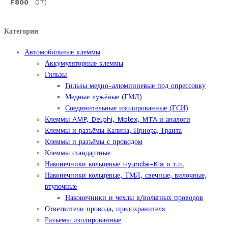
F800
07)
Категории
Автомобильные клеммы
Аккумуляторные клеммы
Гильзы
Гильзы медно-алюминиевые под опрессовку
Медные лужёные (ГМЛ)
Соединительные изолированные (ГСИ)
Клеммы AMP, Delphi, Molex, MTA и аналоги
Клеммы и разъёмы Калина, Приора, Гранта
Клеммы и разъёмы с проводом
Клеммы стандартные
Наконечники кольцевые Hyundai-Kia и т.п.
Наконечники кольцевые, ТМЛ, свечные, вилочные,
втулочные
Наконечники и чехлы в/вольтных проводов
Ответвители провода, предохранителя
Разъемы изолированные