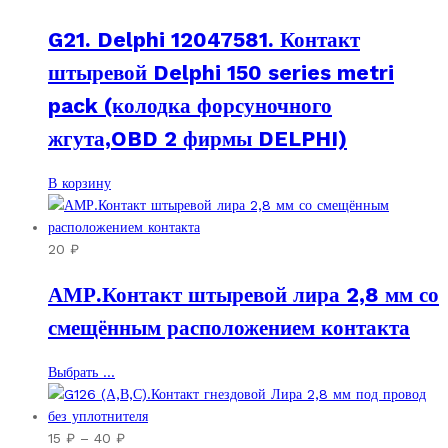
G21. Delphi 12047581. Контакт
штыревой Delphi 150 series metri
pack (колодка форсуночного
жгута,OBD 2 фирмы DELPHI)
В корзину
20
₽
АМР.Контакт штыревой лира 2,8 мм со
смещённым расположением контакта
Этот
Выбрать ...
товар
имеет
несколько
Диапазон
15
₽
–
40
₽