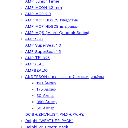
AMP Junior Timer
AMP MCON 1.2 mm
AMP MCP 2.8
AMP MCP HDSCS гнездовые
AMP MCP HDSCS штыревые
AMP MQS (Micro Quadlok Series)
AMP SSC
AMP SuperSeal 1.0
AMP SuperSeal 1.5
AMP ТН-025
AMPSEAL
AMPSEAL16
ANDERSON и их аналоги Силовые разъёмы
120 Ампер
175 Ампер
30 Ампер
350 Ампер
50 Ампер
DC.SH.ZH.VH.JST.PH.XH.PA.HY.
Delphi "WEATHER-PACK"
Delphi 280 metri pack