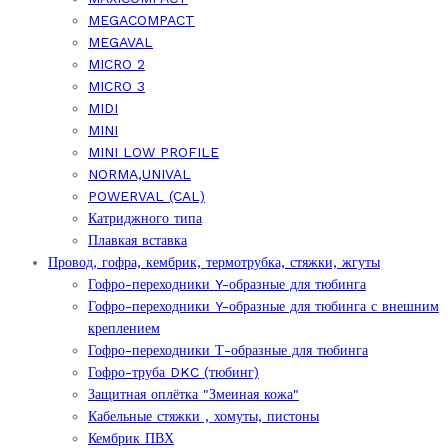
MEGACOMPACT
MEGAVAL
MICRO 2
MICRO 3
MIDI
MINI
MINI LOW PROFILE
NORMA,UNIVAL
POWERVAL (CAL)
Катриджного типа
Плавкая вставка
Провод, гофра, кембрик, термотрубка, стяжки, жгуты
Гофро-переходники Y-образные для тюбинга
Гофро-переходники Y-образные для тюбинга с внешним
креплением
Гофро-переходники Т-образные для тюбинга
Гофро-труба DKC (тюбинг)
Защитная оплётка "Змеиная кожа"
Кабельные стяжки , хомуты, пистоны
Кембрик ПВХ