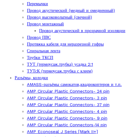
Перемычки
Провод акустический (медный и омедненный)
Провод высоковольтный (свечной)
Провод монтажный
Провод акустический в прозрачной изоляции
Провод ПВС
Протяжка кабеля для неразрезной гофры
Спиральная лента
Трубки ТКСП
ТУТ (термоусаж.трубка) усадка 2:1
ТУТсК (термоусаж.трубка с клеем)
Разъёмы, колодки
AMASS-разъёмы самокатов,квадрокоптеров и т.п.
AMP Circular Plastic Connectors- 24 pin
AMP Circular Plastic Connectors- 3 pin
AMP Circular Plastic Connectors- 37 pin
AMP Circular Plastic Connectors- 4 pin
AMP Circular Plastic Connectors- 9 pin
AMP Circular Plastic Connectors-14 pin
AMP Econoseal J Series [Mark II+]