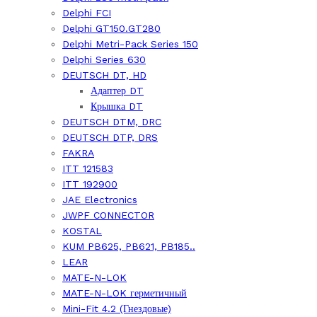
Delphi FCI
Delphi GT150.GT280
Delphi Metri-Pack Series 150
Delphi Series 630
DEUTSCH DT, HD
Адаптер DT
Крышка DT
DEUTSCH DTM, DRC
DEUTSCH DTP, DRS
FAKRA
ITT 121583
ITT 192900
JAE Electronics
JWPF CONNECTOR
KOSTAL
KUM PB625, PB621, PB185..
LEAR
MATE-N-LOK
MATE-N-LOK герметичный
Mini-Fit 4.2 (Гнездовые)