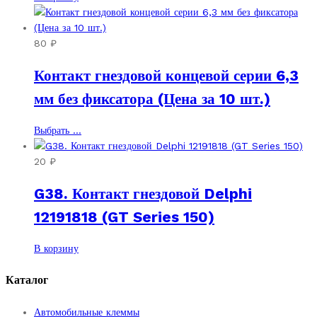
80
₽
Контакт гнездовой концевой серии 6,3
мм без фиксатора (Цена за 10 шт.)
Этот
Выбрать ...
товар
имеет
20
₽
несколько
G38. Контакт гнездовой Delphi
вариаций.
Опции
12191818 (GT Series 150)
можно
выбрать
В корзину
на
странице
Каталог
товара.
Автомобильные клеммы