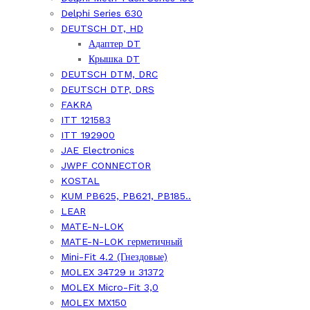
Delphi Series 630
DEUTSCH DT, HD
Адаптер DT
Крышка DT
DEUTSCH DTM, DRC
DEUTSCH DTP, DRS
FAKRA
ITT 121583
ITT 192900
JAE Electronics
JWPF CONNECTOR
KOSTAL
KUM PB625, PB621, PB185..
LEAR
MATE-N-LOK
MATE-N-LOK герметичный
Mini-Fit 4.2 (Гнездовые)
MOLEX 34729 и 31372
MOLEX Micro-Fit 3,0
MOLEX MX150