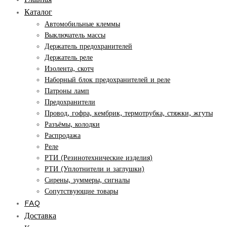
Каталог
Автомобильные клеммы
Выключатель массы
Держатель предохранителей
Держатель реле
Изолента, скотч
Наборный блок предохранителей и реле
Патроны ламп
Предохранители
Провод, гофра, кембрик, термотрубка, стяжки, жгуты
Разъёмы, колодки
Распродажа
Реле
РТИ (Резинотехнические изделия)
РТИ (Уплотнители и заглушки)
Сирены, зуммеры, сигналы
Сопутствующие товары
FAQ
Доставка