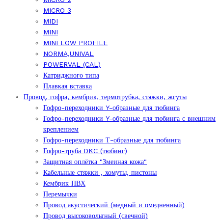
MICRO 3
MIDI
MINI
MINI LOW PROFILE
NORMA,UNIVAL
POWERVAL (CAL)
Катриджного типа
Плавкая вставка
Провод, гофра, кембрик, термотрубка, стяжки, жгуты
Гофро-переходники Y-образные для тюбинга
Гофро-переходники Y-образные для тюбинга с внешним
креплением
Гофро-переходники Т-образные для тюбинга
Гофро-труба DKC (тюбинг)
Защитная оплётка "Змеиная кожа"
Кабельные стяжки , хомуты, пистоны
Кембрик ПВХ
Перемычки
Провод акустический (медный и омедненный)
Провод высоковольтный (свечной)