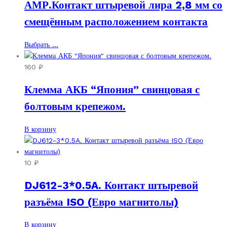
АМР.Контакт штыревой лира 2,8 мм со
смещённым расположением контакта
Этот
Выбрать ...
товар
имеет
160
₽
несколько
Клемма АКБ “Япония” свинцовая с
вариаций.
Опции
болтовым крепежом.
можно
выбрать
В корзину
на
странице
товара.
10
₽
DJ612-3*0.5A. Контакт штыревой
разъёма ISO (Евро магнитолы)
В корзину