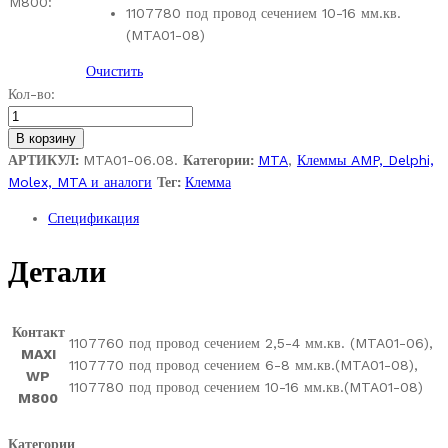
M800:
1107780 под провод сечением 10-16 мм.кв.
(MTA01-08)
Очистить
MTA1107760;
Кол-во:
1107770;
1107780.
В корзину
Контакт
АРТИКУЛ:
MTA01-06.08.
Категории:
MTA
,
Клеммы AMP, Delphi,
штыревой
Molex, MTA и аналоги
Тег:
Клемма
серии
Спецификация
MAXI
WP
Детали
M800.
Цена
1
Контакт
шт.
1107760 под провод сечением 2,5-4 мм.кв. (MTA01-06),
MAXI
quantity
1107770 под провод сечением 6-8 мм.кв.(MTA01-08),
WP
1107780 под провод сечением 10-16 мм.кв.(MTA01-08)
M800
Категории