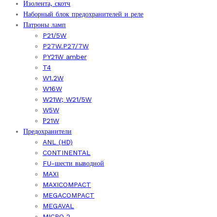
Изолента, скотч
Наборный блок предохранителей и реле
Патроны ламп
P21/5W
P27W.P27/7W
PY21W amber
T4
W1.2W
W16W
W21W; W21/5W
W5W
Р21W
Предохранители
ANL (HD)
CONTINENTAL
FU-шести выводной
MAXI
MAXICOMPACT
MEGACOMPACT
MEGAVAL
MICRO 2