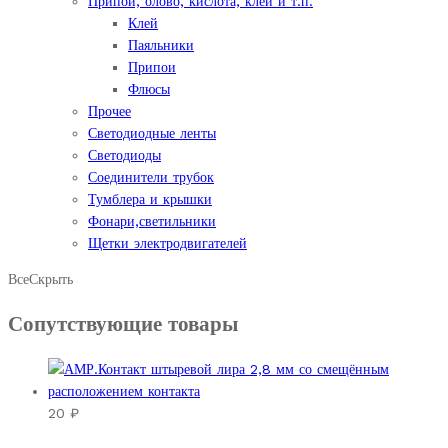
Припой, олово, кислота, клей и т.п.
Клей
Паяльники
Припои
Флюсы
Прочее
Светодиодные ленты
Светодиоды
Соединители трубок
Тумблера и крышки
Фонари,светильники
Щетки электродвигателей
Все
Скрыть
Сопутствующие товары
20
₽