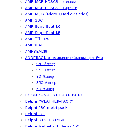
AMP MCP HDSCS гнездовые
AMP MCP HDSCS штыревые
AMP MQS (Micro Quadlok Series)
AMP SSC
AMP SuperSeal 1.0
AMP SuperSeal 1.5
AMP ТН-025
AMPSEAL
AMPSEAL16
ANDERSON и их аналоги Силовые разъёмы
120 Ампер
175 Ампер
30 Ампер
350 Ампер
50 Ампер
DC.SH.ZH.VH.JST.PH.XH.PA.HY.
Delphi "WEATHER-PACK"
Delphi 280 metri pack
Delphi FCI
Delphi GT150.GT280
Delphi Metri-Pack Series 150