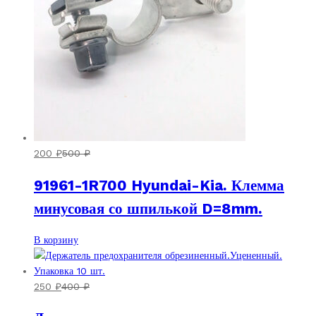
200
₽
500
₽
91961-1R700 Hyundai-Kia. Клемма
минусовая со шпилькой D=8mm.
В корзину
250
₽
400
₽