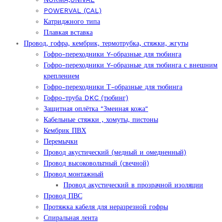
POWERVAL (CAL)
Катриджного типа
Плавкая вставка
Провод, гофра, кембрик, термотрубка, стяжки, жгуты
Гофро-переходники Y-образные для тюбинга
Гофро-переходники Y-образные для тюбинга с внешним
креплением
Гофро-переходники Т-образные для тюбинга
Гофро-труба DKC (тюбинг)
Защитная оплётка "Змеиная кожа"
Кабельные стяжки , хомуты, пистоны
Кембрик ПВХ
Перемычки
Провод акустический (медный и омедненный)
Провод высоковольтный (свечной)
Провод монтажный
Провод акустический в прозрачной изоляции
Провод ПВС
Протяжка кабеля для неразрезной гофры
Спиральная лента