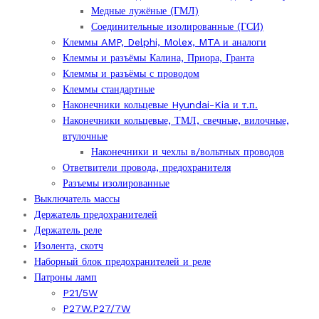
Медные лужёные (ГМЛ)
Соединительные изолированные (ГСИ)
Клеммы AMP, Delphi, Molex, MTA и аналоги
Клеммы и разъёмы Калина, Приора, Гранта
Клеммы и разъёмы с проводом
Клеммы стандартные
Наконечники кольцевые Hyundai-Kia и т.п.
Наконечники кольцевые, ТМЛ, свечные, вилочные,
втулочные
Наконечники и чехлы в/вольтных проводов
Ответвители провода, предохранителя
Разъемы изолированные
Выключатель массы
Держатель предохранителей
Держатель реле
Изолента, скотч
Наборный блок предохранителей и реле
Патроны ламп
P21/5W
P27W.P27/7W