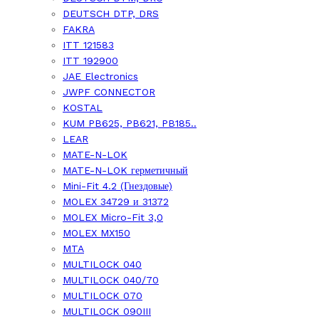
DEUTSCH DTP, DRS
FAKRA
ITT 121583
ITT 192900
JAE Electronics
JWPF CONNECTOR
KOSTAL
KUM PB625, PB621, PB185..
LEAR
MATE-N-LOK
MATE-N-LOK герметичный
Mini-Fit 4.2 (Гнездовые)
MOLEX 34729 и 31372
MOLEX Micro-Fit 3,0
MOLEX MX150
MTA
MULTILOCK 040
MULTILOCK 040/70
MULTILOCK 070
MULTILOCK 090III