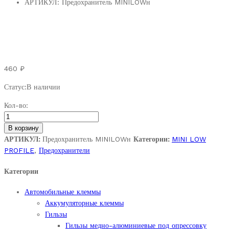
АРТИКУЛ:
Предохранитель MINILOWн
460
₽
Статус:
В наличии
Набор
Кол-во:
F117
MINI
В корзину
LOW
АРТИКУЛ:
Предохранитель MINILOWн
Категории:
MINI LOW
(TESLA)
PROFILE
,
Предохранители
quantity
Категории
Автомобильные клеммы
Аккумуляторные клеммы
Гильзы
Гильзы медно-алюминиевые под опрессовку