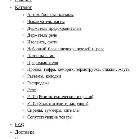
Каталог
Автомобильные клеммы
Выключатель массы
Держатель предохранителей
Держатель реле
Изолента, скотч
Наборный блок предохранителей и реле
Патроны ламп
Предохранители
Провод, гофра, кембрик, термотрубка, стяжки, жгуты
Разъёмы, колодки
Распродажа
Реле
РТИ (Резинотехнические изделия)
РТИ (Уплотнители и заглушки)
Сирены, зуммеры, сигналы
Сопутствующие товары
FAQ
Доставка