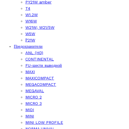
PY21W amber
T4
W1.2W
W16W
W21W; W21/5W
W5W
Р21W
Предохранители
ANL (HD)
CONTINENTAL
FU-шести выводной
MAXI
MAXICOMPACT
MEGACOMPACT
MEGAVAL
MICRO 2
MICRO 3
MIDI
MINI
MINI LOW PROFILE
NORMA,UNIVAL