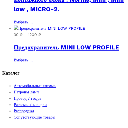
low , MICRO-2.
Этот
Выбрать ...
товар
имеет
Диапазон
30
₽
–
1200
₽
несколько
цен:
Предохранитель MINI LOW PROFILE
вариаций.
30 ₽
Опции
–
можно
1200 ₽
Этот
Выбрать ...
выбрать
товар
на
имеет
Каталог
странице
несколько
товара.
вариаций.
Автомобильные клеммы
Опции
Патроны ламп
можно
Провод / гофра
выбрать
Разъемы / колодки
на
Распродажа
странице
Сопутствующие товары
товара.