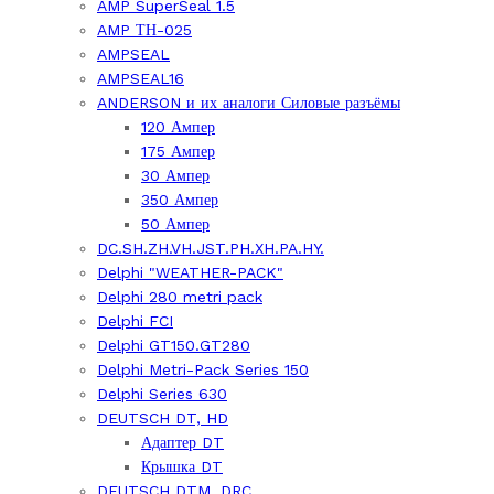
AMP SuperSeal 1.5
AMP ТН-025
AMPSEAL
AMPSEAL16
ANDERSON и их аналоги Силовые разъёмы
120 Ампер
175 Ампер
30 Ампер
350 Ампер
50 Ампер
DC.SH.ZH.VH.JST.PH.XH.PA.HY.
Delphi "WEATHER-PACK"
Delphi 280 metri pack
Delphi FCI
Delphi GT150.GT280
Delphi Metri-Pack Series 150
Delphi Series 630
DEUTSCH DT, HD
Адаптер DT
Крышка DT
DEUTSCH DTM, DRC