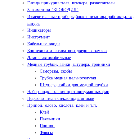
Гнезда прикуривателя, штекера, разветвители.
Зажим типа "КРОКОДИЛ"
Измерительные приборы,блоки питания,пробники,usb,
шнуры
Индикаторы
Инструмент
Кабельные вводы
Концевики и активаторы дверных замков
Лампы автомобильные
Медные трубки, гайки, штуцера, тройники
Саморезы, скобы
Трубка медная цельнотянутая
Штуцера, гайки для медной трубки
Набор подключения противотуманных фар
Переключатели стеклоподъёмников
Припой, олово, кислота, клей и т.п.
Клей
Паяльники
Припои
Флюсы