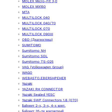
MOLEX Micro-Fit 3,0
MOLEX MX150
MTA
MULTILOCK 040
MULTILOCK 040/70
MULTILOCK 070
MULTILOCK 090III
OBD (Диагностика)
SUMITOMO
Sumitomo NH
Sumitomo SDL
Sumitomo TS-025
VAG (Volkswagen Group)
WAGO
WEBASTO.EBERSHPEHER
Yazaki
YAZAKI RH CONNECTOR
Yazaki Sealed YESC
Yazaki SWP Connectors 1.8 (070)
Байонет 2-х, 3-х, 4-х конт.
Байонет 35-ти контактный