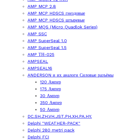
AMP MCP 2.8
AMP MCP HDSCS гнездовые
AMP MCP HDSCS штыревые
AMP MQS (Micro Quadlok Series)
AMP SSC
AMP SuperSeal 1.0
AMP SuperSeal 1.5
AMP ТН-025
AMPSEAL
AMPSEAL16
ANDERSON и их аналоги Силовые разъёмы
120 Ампер
175 Ампер
30 Ампер
350 Ампер
50 Ампер
DC.SH.ZH.VH.JST.PH.XH.PA.HY.
Delphi "WEATHER-PACK"
Delphi 280 metri pack
Delphi FCI