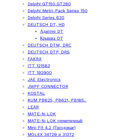
Delphi GT150.GT280
Delphi Metri-Pack Series 150
Delphi Series 630
DEUTSCH DT, HD
Адаптер DT
Крышка DT
DEUTSCH DTM, DRC
DEUTSCH DTP, DRS
FAKRA
ITT 121583
ITT 192900
JAE Electronics
JWPF CONNECTOR
KOSTAL
KUM PB625, PB621, PB185..
LEAR
MATE-N-LOK
MATE-N-LOK герметичный
Mini-Fit 4.2 (Гнездовые)
MOLEX 34729 и 31372