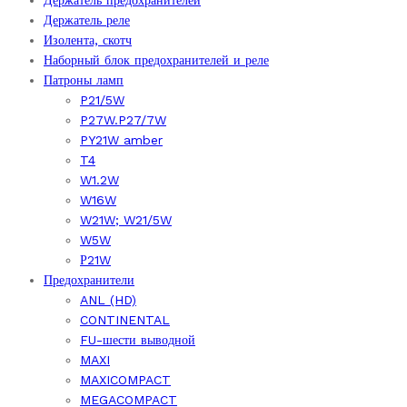
Держатель предохранителей
Держатель реле
Изолента, скотч
Наборный блок предохранителей и реле
Патроны ламп
P21/5W
P27W.P27/7W
PY21W amber
T4
W1.2W
W16W
W21W; W21/5W
W5W
Р21W
Предохранители
ANL (HD)
CONTINENTAL
FU-шести выводной
MAXI
MAXICOMPACT
MEGACOMPACT