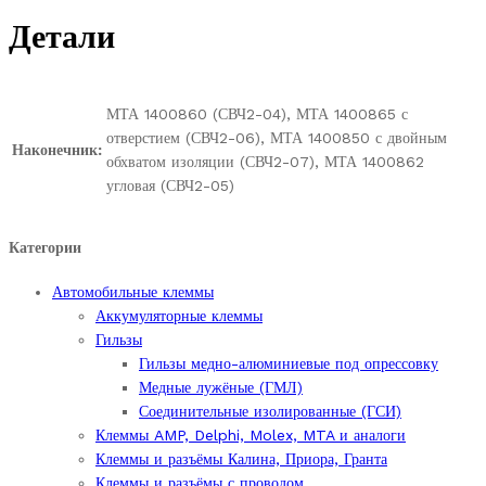
quantity
Детали
МТА 1400860 (СВЧ2-04), МТА 1400865 с
отверстием (СВЧ2-06), МТА 1400850 с двойным
Наконечник:
обхватом изоляции (СВЧ2-07), МТА 1400862
угловая (СВЧ2-05)
Категории
Автомобильные клеммы
Аккумуляторные клеммы
Гильзы
Гильзы медно-алюминиевые под опрессовку
Медные лужёные (ГМЛ)
Соединительные изолированные (ГСИ)
Клеммы AMP, Delphi, Molex, MTA и аналоги
Клеммы и разъёмы Калина, Приора, Гранта
Клеммы и разъёмы с проводом