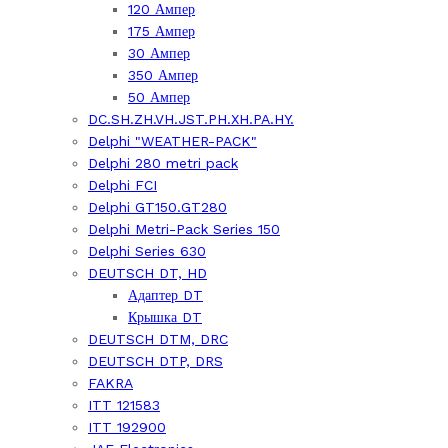
120 Ампер
175 Ампер
30 Ампер
350 Ампер
50 Ампер
DC.SH.ZH.VH.JST.PH.XH.PA.HY.
Delphi "WEATHER-PACK"
Delphi 280 metri pack
Delphi FCI
Delphi GT150.GT280
Delphi Metri-Pack Series 150
Delphi Series 630
DEUTSCH DT, HD
Адаптер DT
Крышка DT
DEUTSCH DTM, DRC
DEUTSCH DTP, DRS
FAKRA
ITT 121583
ITT 192900