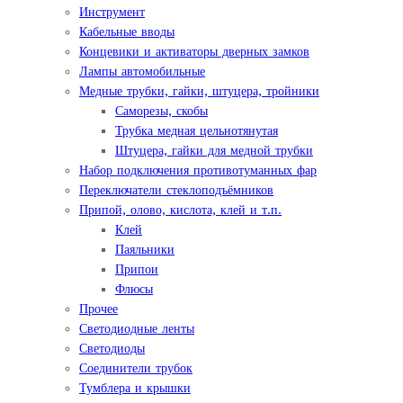
Инструмент
Кабельные вводы
Концевики и активаторы дверных замков
Лампы автомобильные
Медные трубки, гайки, штуцера, тройники
Саморезы, скобы
Трубка медная цельнотянутая
Штуцера, гайки для медной трубки
Набор подключения противотуманных фар
Переключатели стеклоподъёмников
Припой, олово, кислота, клей и т.п.
Клей
Паяльники
Припои
Флюсы
Прочее
Светодиодные ленты
Светодиоды
Соединители трубок
Тумблера и крышки