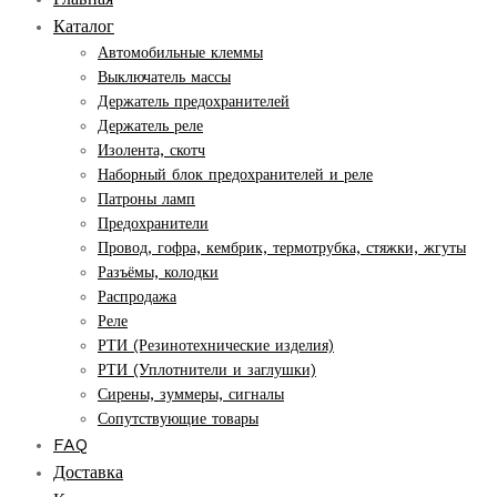
Каталог
Автомобильные клеммы
Выключатель массы
Держатель предохранителей
Держатель реле
Изолента, скотч
Наборный блок предохранителей и реле
Патроны ламп
Предохранители
Провод, гофра, кембрик, термотрубка, стяжки, жгуты
Разъёмы, колодки
Распродажа
Реле
РТИ (Резинотехнические изделия)
РТИ (Уплотнители и заглушки)
Сирены, зуммеры, сигналы
Сопутствующие товары
FAQ
Доставка