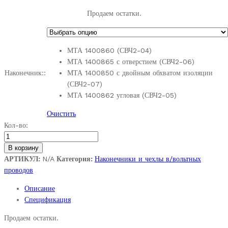
Продаем остатки.
МТА 1400860 (СВЧ2-04)
МТА 1400865 с отверстием (СВЧ2-06)
Наконечник::
МТА 1400850 с двойным обхватом изоляции
(СВЧ2-07)
МТА 1400862 угловая (СВЧ2-05)
Очистить
Наконечники
Кол-во:
Высоковольтных
(свечных)
В корзину
проводов.
АРТИКУЛ:
N/A
Категория:
Наконечники и чехлы в/вольтных
МТА
проводов
1400860,1400865
Описание
,1400850,1400862
Спецификация
.Сняты
с
Продаем остатки.
производства.