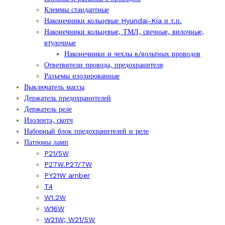
Клеммы стандартные
Наконечники кольцевые Hyundai-Kia и т.п.
Наконечники кольцевые, ТМЛ, свечные, вилочные,
втулочные
Наконечники и чехлы в/вольтных проводов
Ответвители провода, предохранителя
Разъемы изолированные
Выключатель массы
Держатель предохранителей
Держатель реле
Изолента, скотч
Наборный блок предохранителей и реле
Патроны ламп
P21/5W
P27W.P27/7W
PY21W amber
T4
W1.2W
W16W
W21W; W21/5W