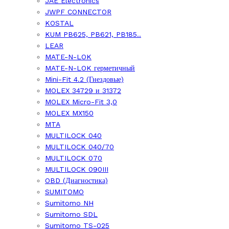
JAE Electronics
JWPF CONNECTOR
KOSTAL
KUM PB625, PB621, PB185..
LEAR
MATE-N-LOK
MATE-N-LOK герметичный
Mini-Fit 4.2 (Гнездовые)
MOLEX 34729 и 31372
MOLEX Micro-Fit 3,0
MOLEX MX150
MTA
MULTILOCK 040
MULTILOCK 040/70
MULTILOCK 070
MULTILOCK 090III
OBD (Диагностика)
SUMITOMO
Sumitomo NH
Sumitomo SDL
Sumitomo TS-025