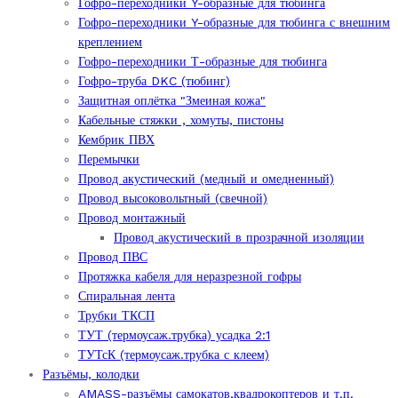
Гофро-переходники Y-образные для тюбинга
Гофро-переходники Y-образные для тюбинга с внешним
креплением
Гофро-переходники Т-образные для тюбинга
Гофро-труба DKC (тюбинг)
Защитная оплётка "Змеиная кожа"
Кабельные стяжки , хомуты, пистоны
Кембрик ПВХ
Перемычки
Провод акустический (медный и омедненный)
Провод высоковольтный (свечной)
Провод монтажный
Провод акустический в прозрачной изоляции
Провод ПВС
Протяжка кабеля для неразрезной гофры
Спиральная лента
Трубки ТКСП
ТУТ (термоусаж.трубка) усадка 2:1
ТУТсК (термоусаж.трубка с клеем)
Разъёмы, колодки
AMASS-разъёмы самокатов,квадрокоптеров и т.п.