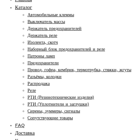
Каталог
Автомобильные клеммы
Выключатель массы
Держатель предохранителей
Держатель реле
Изолента, скотч
Наборный блок предохранителей и реле
Патроны ламп
Предохранители
Провод, гофра, кембрик, термотрубка, стяжки, жгуты
Разъёмы, колодки
Распродажа
Реле
РТИ (Резинотехнические изделия)
РТИ (Уплотнители и заглушки)
Сирены, зуммеры, сигналы
Сопутствующие товары
FAQ
Доставка