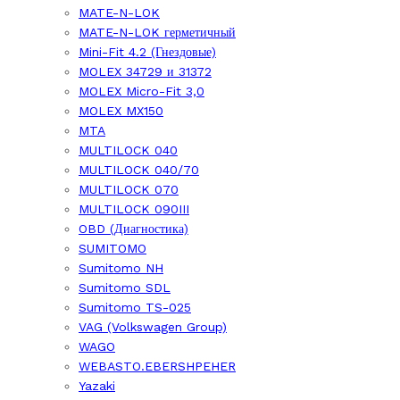
MATE-N-LOK
MATE-N-LOK герметичный
Mini-Fit 4.2 (Гнездовые)
MOLEX 34729 и 31372
MOLEX Micro-Fit 3,0
MOLEX MX150
MTA
MULTILOCK 040
MULTILOCK 040/70
MULTILOCK 070
MULTILOCK 090III
OBD (Диагностика)
SUMITOMO
Sumitomo NH
Sumitomo SDL
Sumitomo TS-025
VAG (Volkswagen Group)
WAGO
WEBASTO.EBERSHPEHER
Yazaki