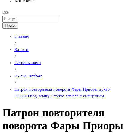
Контакты
Все
Поиск
Главная
/
Каталог
/
Патроны ламп
/
PY21W amber
/
Патрон повторителя поворота Фары Приоры пр-во
BOSCH.под лампу PY21W amber с смещением.
Патрон повторителя
поворота Фары Приоры