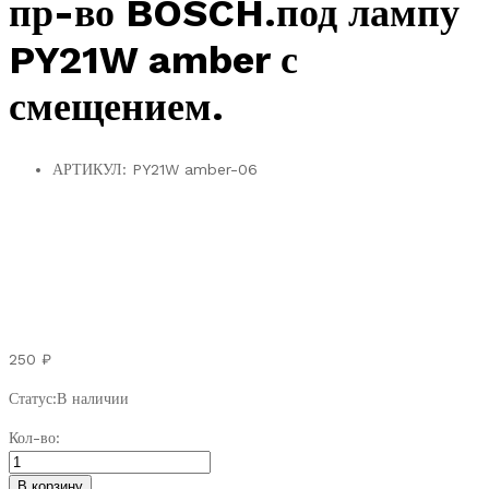
пр-во BOSCH.под лампу
PY21W amber с
смещением.
АРТИКУЛ:
PY21W amber-06
250
₽
Статус:
В наличии
Патрон
Кол-во:
повторителя
поворота
В корзину