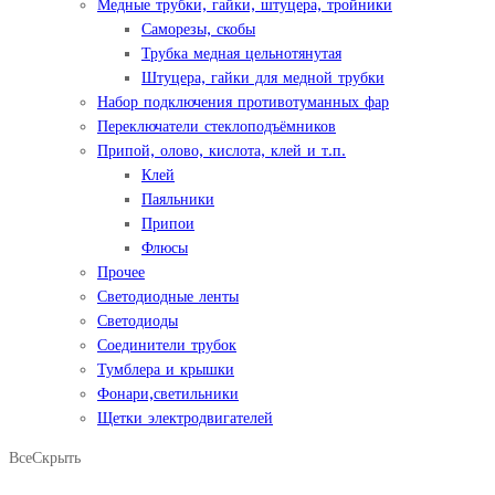
Медные трубки, гайки, штуцера, тройники
Саморезы, скобы
Трубка медная цельнотянутая
Штуцера, гайки для медной трубки
Набор подключения противотуманных фар
Переключатели стеклоподъёмников
Припой, олово, кислота, клей и т.п.
Клей
Паяльники
Припои
Флюсы
Прочее
Светодиодные ленты
Светодиоды
Соединители трубок
Тумблера и крышки
Фонари,светильники
Щетки электродвигателей
Все
Скрыть