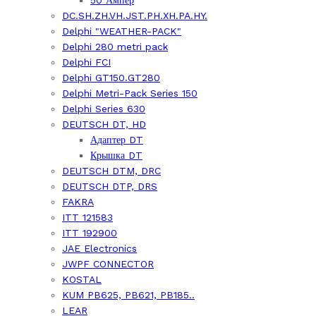
50 Ампер
DC.SH.ZH.VH.JST.PH.XH.PA.HY.
Delphi "WEATHER-PACK"
Delphi 280 metri pack
Delphi FCI
Delphi GT150.GT280
Delphi Metri-Pack Series 150
Delphi Series 630
DEUTSCH DT, HD
Адаптер DT
Крышка DT
DEUTSCH DTM, DRC
DEUTSCH DTP, DRS
FAKRA
ITT 121583
ITT 192900
JAE Electronics
JWPF CONNECTOR
KOSTAL
KUM PB625, PB621, PB185..
LEAR