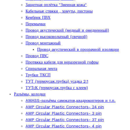
Защитная оплётка "Змеиная кожа"
Кабельные стяжки , хомуты, пистоны
Кембрик ПВХ
Перемычки
Провод акустический (медный и омедненный)
Провод высоковольтный (свечной)
Провод монтажный
Провод акустический в прозрачной изоляции
Провод ПВС
Протяжка кабеля для неразрезной гофры
Спиральная лента
Трубки ТКСП
ТУТ (термоусаж.трубка) усадка 2:1
ТУТсК (термоусаж.трубка с клеем)
Разъёмы, колодки
AMASS-разъёмы самокатов,квадрокоптеров и т.п.
AMP Circular Plastic Connectors- 24 pin
AMP Circular Plastic Connectors- 3 pin
AMP Circular Plastic Connectors- 37 pin
AMP Circular Plastic Connectors- 4 pin