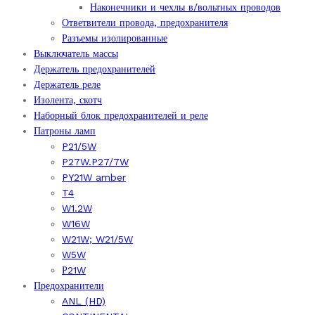
Наконечники и чехлы в/вольтных проводов
Ответвители провода, предохранителя
Разъемы изолированные
Выключатель массы
Держатель предохранителей
Держатель реле
Изолента, скотч
Наборный блок предохранителей и реле
Патроны ламп
P21/5W
P27W.P27/7W
PY21W amber
T4
W1.2W
W16W
W21W; W21/5W
W5W
Р21W
Предохранители
ANL (HD)