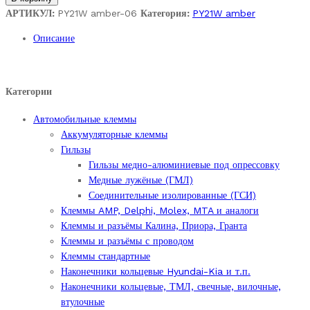
Фары
АРТИКУЛ:
PY21W amber-06
Категория:
PY21W amber
Приоры
Описание
пр-
во
BOSCH.под
лампу
Категории
PY21W
amber
Автомобильные клеммы
с
Аккумуляторные клеммы
смещением.
Гильзы
quantity
Гильзы медно-алюминиевые под опрессовку
Медные лужёные (ГМЛ)
Соединительные изолированные (ГСИ)
Клеммы AMP, Delphi, Molex, MTA и аналоги
Клеммы и разъёмы Калина, Приора, Гранта
Клеммы и разъёмы с проводом
Клеммы стандартные
Наконечники кольцевые Hyundai-Kia и т.п.
Наконечники кольцевые, ТМЛ, свечные, вилочные,
втулочные