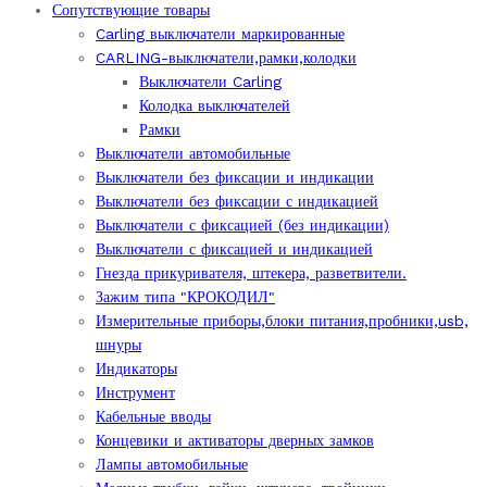
Сопутствующие товары
Carling выключатели маркированные
CARLING-выключатели,рамки,колодки
Выключатели Carling
Колодка выключателей
Рамки
Выключатели автомобильные
Выключатели без фиксации и индикации
Выключатели без фиксации с индикацией
Выключатели с фиксацией (без индикации)
Выключатели с фиксацией и индикацией
Гнезда прикуривателя, штекера, разветвители.
Зажим типа "КРОКОДИЛ"
Измерительные приборы,блоки питания,пробники,usb,
шнуры
Индикаторы
Инструмент
Кабельные вводы
Концевики и активаторы дверных замков
Лампы автомобильные