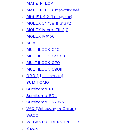
MATE-N-LOK
MATE-N-LOK герметичный
Mini-Fit 4.2 (Гнездовые)
MOLEX 34729 и 31372
MOLEX Micro-Fit 3,0
MOLEX MX150
MTA
MULTILOCK 040
MULTILOCK 040/70
MULTILOCK 070
MULTILOCK 090III
OBD (Диагностика)
SUMITOMO
Sumitomo NH
Sumitomo SDL
Sumitomo TS-025
VAG (Volkswagen Group)
WAGO
WEBASTO.EBERSHPEHER
Yazaki