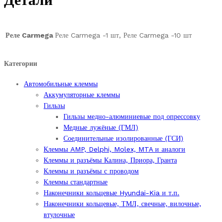
Ампер,
12
В.
Реле Carmega
Реле Carmega -1 шт, Реле Carmega -10 шт
с
диодной
Категории
индикацией
quantity
Автомобильные клеммы
Аккумуляторные клеммы
Гильзы
Гильзы медно-алюминиевые под опрессовку
Медные лужёные (ГМЛ)
Соединительные изолированные (ГСИ)
Клеммы AMP, Delphi, Molex, MTA и аналоги
Клеммы и разъёмы Калина, Приора, Гранта
Клеммы и разъёмы с проводом
Клеммы стандартные
Наконечники кольцевые Hyundai-Kia и т.п.
Наконечники кольцевые, ТМЛ, свечные, вилочные,
втулочные