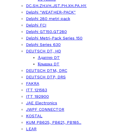
DC.SH.ZH.VH.JST.PH.XH.PA.HY.
Delphi "WEATHER-PACK"
Delphi 280 metri pack
Delphi FCI
Delphi GT150.GT280
Delphi Metri-Pack Series 150
Delphi Series 630
DEUTSCH DT, HD
Адаптер DT
Крышка DT
DEUTSCH DTM, DRC
DEUTSCH DTP, DRS
FAKRA
ITT 121583
ITT 192900
JAE Electronics
JWPF CONNECTOR
KOSTAL
KUM PB625, PB621, PB185..
LEAR