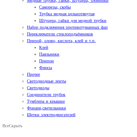
Медные трубки, гайки, штуцера, тройники
Саморезы, скобы
Трубка медная цельнотянутая
Штуцера, гайки для медной трубки
Набор подключения противотуманных фар
Переключатели стеклоподъёмников
Припой, олово, кислота, клей и т.п.
Клей
Паяльники
Припои
Флюсы
Прочее
Светодиодные ленты
Светодиоды
Соединители трубок
Тумблера и крышки
Фонари,светильники
Щетки электродвигателей
Все
Скрыть