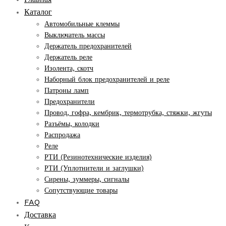
Каталог
Автомобильные клеммы
Выключатель массы
Держатель предохранителей
Держатель реле
Изолента, скотч
Наборный блок предохранителей и реле
Патроны ламп
Предохранители
Провод, гофра, кембрик, термотрубка, стяжки, жгуты
Разъёмы, колодки
Распродажа
Реле
РТИ (Резинотехнические изделия)
РТИ (Уплотнители и заглушки)
Сирены, зуммеры, сигналы
Сопутствующие товары
FAQ
Доставка