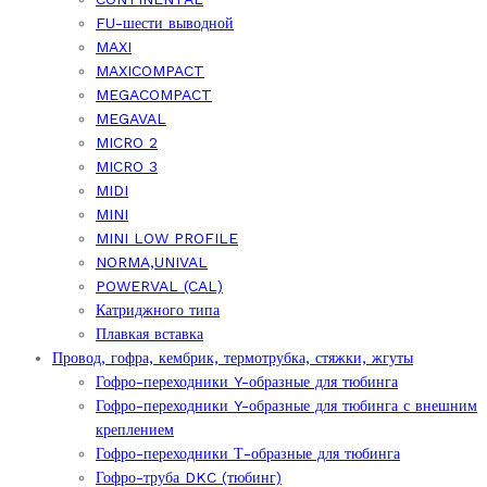
FU-шести выводной
MAXI
MAXICOMPACT
MEGACOMPACT
MEGAVAL
MICRO 2
MICRO 3
MIDI
MINI
MINI LOW PROFILE
NORMA,UNIVAL
POWERVAL (CAL)
Катриджного типа
Плавкая вставка
Провод, гофра, кембрик, термотрубка, стяжки, жгуты
Гофро-переходники Y-образные для тюбинга
Гофро-переходники Y-образные для тюбинга с внешним
креплением
Гофро-переходники Т-образные для тюбинга
Гофро-труба DKC (тюбинг)