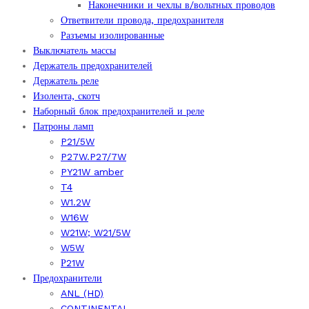
Наконечники и чехлы в/вольтных проводов
Ответвители провода, предохранителя
Разъемы изолированные
Выключатель массы
Держатель предохранителей
Держатель реле
Изолента, скотч
Наборный блок предохранителей и реле
Патроны ламп
P21/5W
P27W.P27/7W
PY21W amber
T4
W1.2W
W16W
W21W; W21/5W
W5W
Р21W
Предохранители
ANL (HD)
CONTINENTAL