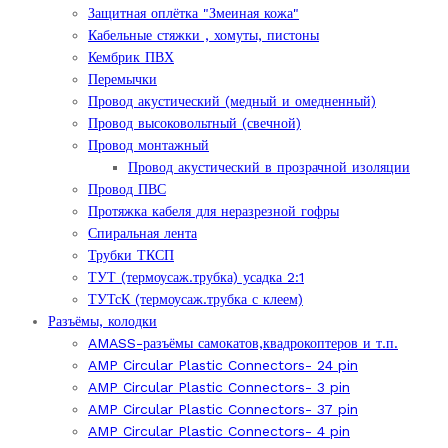
Защитная оплётка "Змеиная кожа"
Кабельные стяжки , хомуты, пистоны
Кембрик ПВХ
Перемычки
Провод акустический (медный и омедненный)
Провод высоковольтный (свечной)
Провод монтажный
Провод акустический в прозрачной изоляции
Провод ПВС
Протяжка кабеля для неразрезной гофры
Спиральная лента
Трубки ТКСП
ТУТ (термоусаж.трубка) усадка 2:1
ТУТсК (термоусаж.трубка с клеем)
Разъёмы, колодки
AMASS-разъёмы самокатов,квадрокоптеров и т.п.
AMP Circular Plastic Connectors- 24 pin
AMP Circular Plastic Connectors- 3 pin
AMP Circular Plastic Connectors- 37 pin
AMP Circular Plastic Connectors- 4 pin