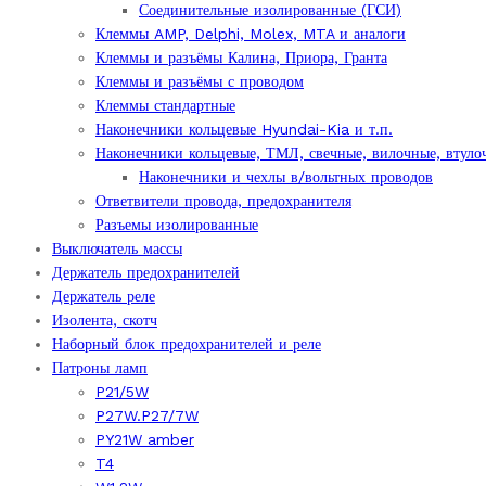
Соединительные изолированные (ГСИ)
Клеммы AMP, Delphi, Molex, MTA и аналоги
Клеммы и разъёмы Калина, Приора, Гранта
Клеммы и разъёмы с проводом
Клеммы стандартные
Наконечники кольцевые Hyundai-Kia и т.п.
Наконечники кольцевые, ТМЛ, свечные, вилочные, втуло
Наконечники и чехлы в/вольтных проводов
Ответвители провода, предохранителя
Разъемы изолированные
Выключатель массы
Держатель предохранителей
Держатель реле
Изолента, скотч
Наборный блок предохранителей и реле
Патроны ламп
P21/5W
P27W.P27/7W
PY21W amber
T4