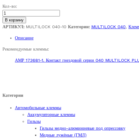
АМР
Кол-во:
174047-
2.СЦНК.757555.127.
В корзину
Разъём
АРТИКУЛ:
MULTILOCK 040-10
Категории:
MULTILOCK 040
,
Клем
гнездовой
Описание
20
pin
Рекомендуемые клеммы:
серии
АМР 173681-1. Контакт гнездовой серии 040 MULTILOCK PLUG (
040
MULTILOCK
PLUG
(корпус)
quantity
Категории
Автомобильные клеммы
Аккумуляторные клеммы
Гильзы
Гильзы медно-алюминиевые под опрессовку
Медные лужёные (ГМЛ)