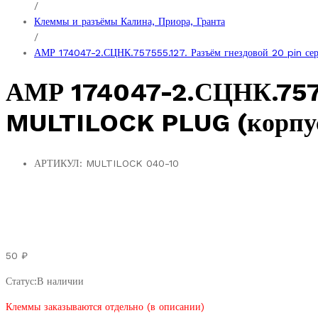
/
Клеммы и разъёмы Калина, Приора, Гранта
/
АМР 174047-2.СЦНК.757555.127. Разъём гнездовой 20 pin с
АМР 174047-2.СЦНК.75755
MULTILOCK PLUG (корпу
АРТИКУЛ:
MULTILOCK 040-10
50
₽
Статус:
В наличии
Клеммы заказываются отдельно (в описании)