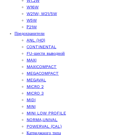
W1.2W
W16W
W21W; W21/5W
W5W
Р21W
Предохранители
ANL (HD)
CONTINENTAL
FU-шести выводной
MAXI
MAXICOMPACT
MEGACOMPACT
MEGAVAL
MICRO 2
MICRO 3
MIDI
MINI
MINI LOW PROFILE
NORMA,UNIVAL
POWERVAL (CAL)
Катриджного типа