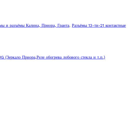
мы и разъёмы Калина, Приора, Гранта
,
Разъёмы 13-ти-21 контактные
Зеркало Приора,Реле обогрева лобового стекла и т.п.)