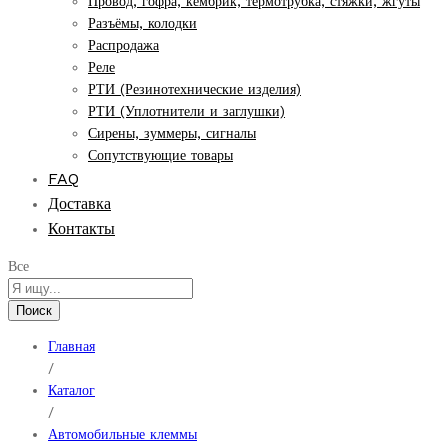
Провод, гофра, кембрик, термотрубка, стяжки, жгуты
Разъёмы, колодки
Распродажа
Реле
РТИ (Резинотехнические изделия)
РТИ (Уплотнители и заглушки)
Сирены, зуммеры, сигналы
Сопутствующие товары
FAQ
Доставка
Контакты
Все
Поиск
Главная
/
Каталог
/
Автомобильные клеммы