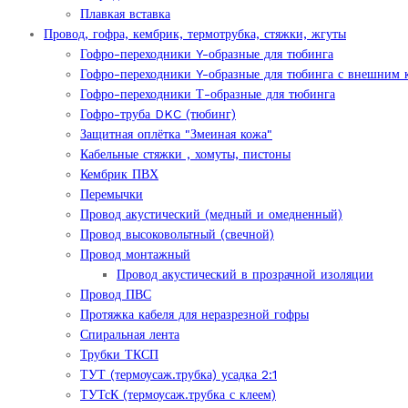
Плавкая вставка
Провод, гофра, кембрик, термотрубка, стяжки, жгуты
Гофро-переходники Y-образные для тюбинга
Гофро-переходники Y-образные для тюбинга с внешним 
Гофро-переходники Т-образные для тюбинга
Гофро-труба DKC (тюбинг)
Защитная оплётка "Змеиная кожа"
Кабельные стяжки , хомуты, пистоны
Кембрик ПВХ
Перемычки
Провод акустический (медный и омедненный)
Провод высоковольтный (свечной)
Провод монтажный
Провод акустический в прозрачной изоляции
Провод ПВС
Протяжка кабеля для неразрезной гофры
Спиральная лента
Трубки ТКСП
ТУТ (термоусаж.трубка) усадка 2:1
ТУТсК (термоусаж.трубка с клеем)