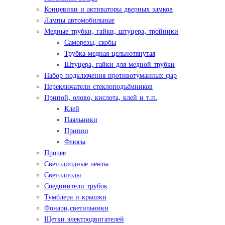
Концевики и активаторы дверных замков
Лампы автомобильные
Медные трубки, гайки, штуцера, тройники
Саморезы, скобы
Трубка медная цельнотянутая
Штуцера, гайки для медной трубки
Набор подключения противотуманных фар
Переключатели стеклоподъёмников
Припой, олово, кислота, клей и т.п.
Клей
Паяльники
Припои
Флюсы
Прочее
Светодиодные ленты
Светодиоды
Соединители трубок
Тумблера и крышки
Фонари,светильники
Щетки электродвигателей