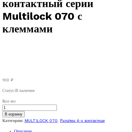
контактный серии
Multilock 070 с
клеммами
100
₽
Статус:
В наличии
AMP
Кол-во:
174929-
1.
В корзину
Разъём
Категории:
MULTILOCK 070
,
Разъёмы 4-х контактные
штыревой
Описание