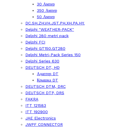
30 Ампер
350 Ампер
50 Ампер
DC.SH.ZH.VH.JST.PH.XH.PA.HY.
Delphi "WEATHER-PACK"
Delphi 280 metri pack
Delphi FCI
Delphi GT150.GT280
Delphi Metri-Pack Series 150
Delphi Series 630
DEUTSCH DT, HD
Адаптер DT
Крышка DT
DEUTSCH DTM, DRC
DEUTSCH DTP, DRS
FAKRA
ITT 121583
ITT 192900
JAE Electronics
JWPF CONNECTOR