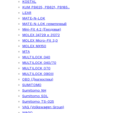
KOSTAL
KUM PB625, PB621, PB185..
LEAR
MATE-N-LOK
MATE-N-LOK герметичный
Mini-Fit 4.2 (Гнездовые)
MOLEX 34729 и 31372
MOLEX Micro-Fit 3,0
MOLEX MX150
MTA
MULTILOCK 040
MULTILOCK 040/70
MULTILOCK 070
MULTILOCK 090III
OBD (Диагностика)
SUMITOMO
Sumitomo NH
Sumitomo SDL
Sumitomo TS-025
VAG (Volkswagen Group)
WAGO