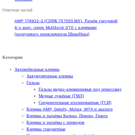
4-
х
Ответная часть6
контактный
AMP 174922-2.(СЦНК.757555.165). Разъём гнездовой
серии
4-х конт. серии Multilock 070 с клеммами
Multilock
(подрулевого переключателя ШевиНива)
070
с
клеммами
quantity
Категории
Автомобильные клеммы
Аккумуляторные клеммы
Гильзы
Гильзы медно-алюминиевые под опрессовку
Медные лужёные (ГМЛ)
Соединительные изолированные (ГСИ)
Клеммы AMP, Delphi, Molex, MTA и аналоги
Клеммы и разъёмы Калина, Приора, Гранта
Клеммы и разъёмы с проводом
Клеммы стандартные