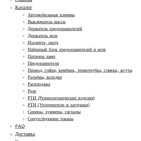
Каталог
Автомобильные клеммы
Выключатель массы
Держатель предохранителей
Держатель реле
Изолента, скотч
Наборный блок предохранителей и реле
Патроны ламп
Предохранители
Провод, гофра, кембрик, термотрубка, стяжки, жгуты
Разъёмы, колодки
Распродажа
Реле
РТИ (Резинотехнические изделия)
РТИ (Уплотнители и заглушки)
Сирены, зуммеры, сигналы
Сопутствующие товары
FAQ
Доставка