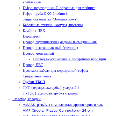
креплением
Гофро-переходники Т-образные для тюбинга
Гофро-труба DKC (тюбинг)
Защитная оплётка "Змеиная кожа"
Кабельные стяжки , хомуты, пистоны
Кембрик ПВХ
Перемычки
Провод акустический (медный и омедненный)
Провод высоковольтный (свечной)
Провод монтажный
Провод акустический в прозрачной изоляции
Провод ПВС
Протяжка кабеля для неразрезной гофры
Спиральная лента
Трубки ТКСП
ТУТ (термоусаж.трубка) усадка 2:1
ТУТсК (термоусаж.трубка с клеем)
Разъёмы, колодки
AMASS-разъёмы самокатов,квадрокоптеров и т.п.
AMP Circular Plastic Connectors- 24 pin