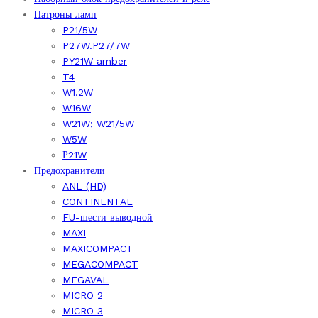
Патроны ламп
P21/5W
P27W.P27/7W
PY21W amber
T4
W1.2W
W16W
W21W; W21/5W
W5W
Р21W
Предохранители
ANL (HD)
CONTINENTAL
FU-шести выводной
MAXI
MAXICOMPACT
MEGACOMPACT
MEGAVAL
MICRO 2
MICRO 3