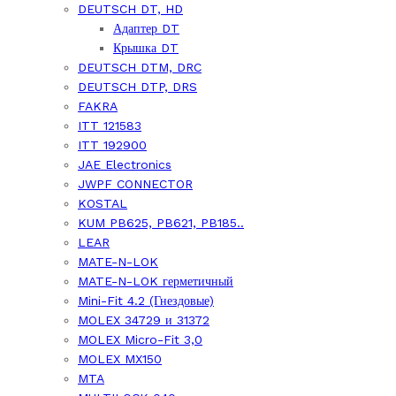
DEUTSCH DT, HD
Адаптер DT
Крышка DT
DEUTSCH DTM, DRC
DEUTSCH DTP, DRS
FAKRA
ITT 121583
ITT 192900
JAE Electronics
JWPF CONNECTOR
KOSTAL
KUM PB625, PB621, PB185..
LEAR
MATE-N-LOK
MATE-N-LOK герметичный
Mini-Fit 4.2 (Гнездовые)
MOLEX 34729 и 31372
MOLEX Micro-Fit 3,0
MOLEX MX150
MTA