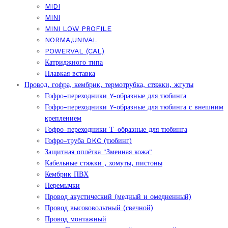
MIDI
MINI
MINI LOW PROFILE
NORMA,UNIVAL
POWERVAL (CAL)
Катриджного типа
Плавкая вставка
Провод, гофра, кембрик, термотрубка, стяжки, жгуты
Гофро-переходники Y-образные для тюбинга
Гофро-переходники Y-образные для тюбинга с внешним
креплением
Гофро-переходники Т-образные для тюбинга
Гофро-труба DKC (тюбинг)
Защитная оплётка "Змеиная кожа"
Кабельные стяжки , хомуты, пистоны
Кембрик ПВХ
Перемычки
Провод акустический (медный и омедненный)
Провод высоковольтный (свечной)
Провод монтажный