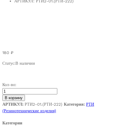
АРТИКУЛ:
РТИ2-01.(РТИ-222)
180
₽
Статус:
В наличии
РТИ-222.
Кол-во:
Кабельный
ввод
В корзину
(91716-
АРТИКУЛ:
РТИ2-01.(РТИ-222)
Категория:
РТИ
33001)
(Резинотехнические изделия)
для
Категории
а/
м