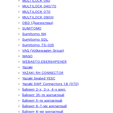
MULTILOCK 040
MULTILOCK 040/70
MULTILOCK 070
MULTILOCK 090III
OBD (Диагностика)
SUMITOMO
Sumitomo NH
Sumitomo SDL
Sumitomo TS-025
VAG (Volkswagen Group)
WAGO
WEBASTO.EBERSHPEHER
Yazaki
YAZAKI RH CONNECTOR
Yazaki Sealed YESC
Yazaki SWP Connectors 1.8 (070)
Байонет 2-х, 3-х, 4-х конт.
Байонет 35-ти контактный
Байонет 5-ти контактный
Байонет 6-7-ми контактный
Байонет 8-ми контактный