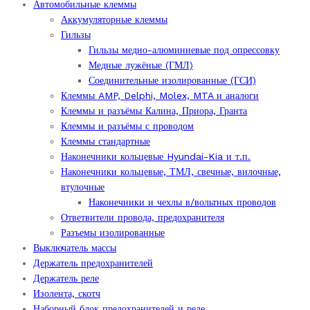
Автомобильные клеммы
Хёндай
Аккумуляторные клеммы
quantity
Гильзы
Гильзы медно-алюминиевые под опрессовку
Медные лужёные (ГМЛ)
Соединительные изолированные (ГСИ)
Клеммы AMP, Delphi, Molex, MTA и аналоги
Клеммы и разъёмы Калина, Приора, Гранта
Клеммы и разъёмы с проводом
Клеммы стандартные
Наконечники кольцевые Hyundai-Kia и т.п.
Наконечники кольцевые, ТМЛ, свечные, вилочные,
втулочные
Наконечники и чехлы в/вольтных проводов
Ответвители провода, предохранителя
Разъемы изолированные
Выключатель массы
Держатель предохранителей
Держатель реле
Изолента, скотч
Наборный блок предохранителей и реле