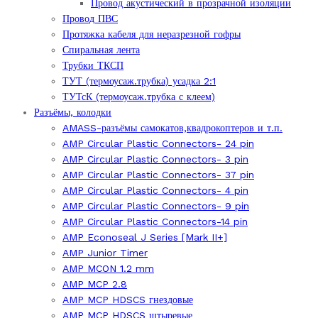
Провод акустический в прозрачной изоляции
Провод ПВС
Протяжка кабеля для неразрезной гофры
Спиральная лента
Трубки ТКСП
ТУТ (термоусаж.трубка) усадка 2:1
ТУТсК (термоусаж.трубка с клеем)
Разъёмы, колодки
AMASS-разъёмы самокатов,квадрокоптеров и т.п.
AMP Circular Plastic Connectors- 24 pin
AMP Circular Plastic Connectors- 3 pin
AMP Circular Plastic Connectors- 37 pin
AMP Circular Plastic Connectors- 4 pin
AMP Circular Plastic Connectors- 9 pin
AMP Circular Plastic Connectors-14 pin
AMP Econoseal J Series [Mark II+]
AMP Junior Timer
AMP MCON 1.2 mm
AMP MCP 2.8
AMP MCP HDSCS гнездовые
AMP MCP HDSCS штыревые