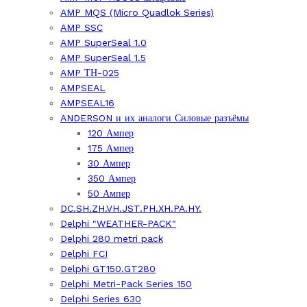
AMP MQS (Micro Quadlok Series)
AMP SSC
AMP SuperSeal 1.0
AMP SuperSeal 1.5
AMP ТН-025
AMPSEAL
AMPSEAL16
ANDERSON и их аналоги Силовые разъёмы
120 Ампер
175 Ампер
30 Ампер
350 Ампер
50 Ампер
DC.SH.ZH.VH.JST.PH.XH.PA.HY.
Delphi "WEATHER-PACK"
Delphi 280 metri pack
Delphi FCI
Delphi GT150.GT280
Delphi Metri-Pack Series 150
Delphi Series 630