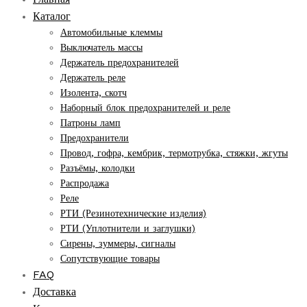
Каталог
Автомобильные клеммы
Выключатель массы
Держатель предохранителей
Держатель реле
Изолента, скотч
Наборный блок предохранителей и реле
Патроны ламп
Предохранители
Провод, гофра, кембрик, термотрубка, стяжки, жгуты
Разъёмы, колодки
Распродажа
Реле
РТИ (Резинотехнические изделия)
РТИ (Уплотнители и заглушки)
Сирены, зуммеры, сигналы
Сопутствующие товары
FAQ
Доставка