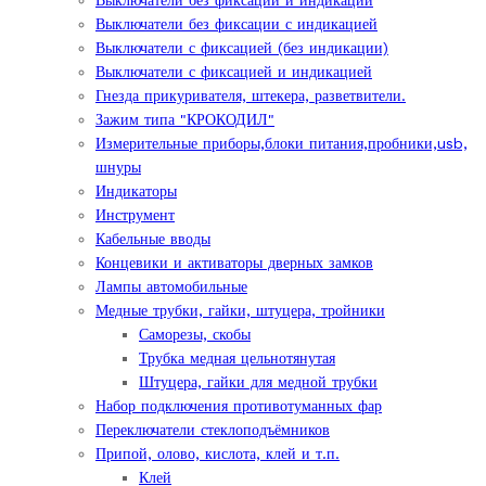
Выключатели без фиксации и индикации
Выключатели без фиксации с индикацией
Выключатели с фиксацией (без индикации)
Выключатели с фиксацией и индикацией
Гнезда прикуривателя, штекера, разветвители.
Зажим типа "КРОКОДИЛ"
Измерительные приборы,блоки питания,пробники,usb,
шнуры
Индикаторы
Инструмент
Кабельные вводы
Концевики и активаторы дверных замков
Лампы автомобильные
Медные трубки, гайки, штуцера, тройники
Саморезы, скобы
Трубка медная цельнотянутая
Штуцера, гайки для медной трубки
Набор подключения противотуманных фар
Переключатели стеклоподъёмников
Припой, олово, кислота, клей и т.п.
Клей