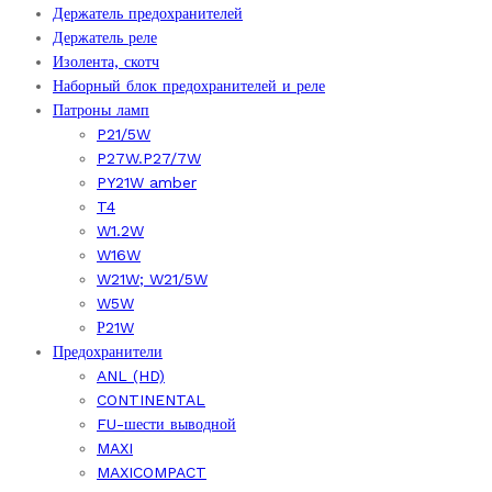
Держатель предохранителей
Держатель реле
Изолента, скотч
Наборный блок предохранителей и реле
Патроны ламп
P21/5W
P27W.P27/7W
PY21W amber
T4
W1.2W
W16W
W21W; W21/5W
W5W
Р21W
Предохранители
ANL (HD)
CONTINENTAL
FU-шести выводной
MAXI
MAXICOMPACT