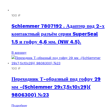
100
₽
Schlemmer 7807192 . Адаптер под 2-х
контактный разъём серии SuperSeal
1.5 и гофру 4,6 мм. (NW 4.5).
В корзину
100
₽
Переходник Т-образный под гофру 29
мм -(Schlemmer 29х7,5х10х29)(
9806300) №23
Подробнее