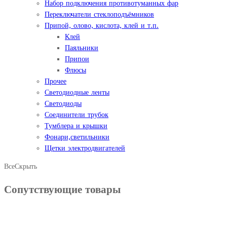
Набор подключения противотуманных фар
Переключатели стеклоподъёмников
Припой, олово, кислота, клей и т.п.
Клей
Паяльники
Припои
Флюсы
Прочее
Светодиодные ленты
Светодиоды
Соединители трубок
Тумблера и крышки
Фонари,светильники
Щетки электродвигателей
Все
Скрыть
Сопутствующие товары