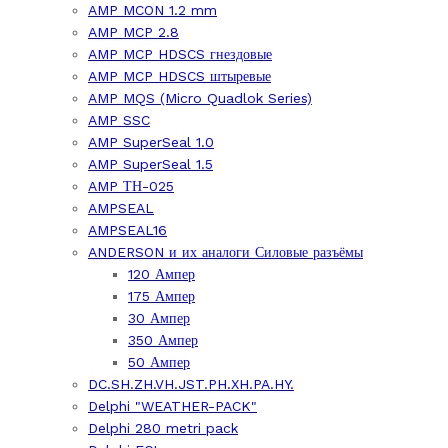
AMP MCON 1.2 mm
AMP MCP 2.8
AMP MCP HDSCS гнездовые
AMP MCP HDSCS штыревые
AMP MQS (Micro Quadlok Series)
AMP SSC
AMP SuperSeal 1.0
AMP SuperSeal 1.5
AMP ТН-025
AMPSEAL
AMPSEAL16
ANDERSON и их аналоги Силовые разъёмы
120 Ампер
175 Ампер
30 Ампер
350 Ампер
50 Ампер
DC.SH.ZH.VH.JST.PH.XH.PA.HY.
Delphi "WEATHER-PACK"
Delphi 280 metri pack