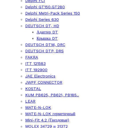
Delphi FCI
Delphi GT150.GT280
Delphi Metri-Pack Series 150
Delphi Series 630
DEUTSCH DT, HD
Адаптер DT
Крышка DT
DEUTSCH DTM, DRC
DEUTSCH DTP, DRS
FAKRA
ITT 121583
ITT 192900
JAE Electronics
JWPF CONNECTOR
KOSTAL
KUM PB625, PB621, PB185..
LEAR
MATE-N-LOK
MATE-N-LOK герметичный
Mini-Fit 4.2 (Гнездовые)
MOLEX 34729 и 31372