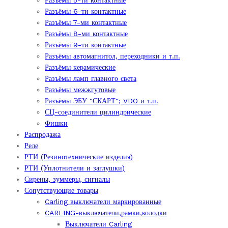
Разъёмы 5-ти контактные
Разъёмы 6-ти контактные
Разъёмы 7-ми контактные
Разъёмы 8-ми контактные
Разъёмы 9-ти контактные
Разъёмы автомагнитол, переходники и т.п.
Разъёмы керамические
Разъёмы ламп главного света
Разъёмы межжгутовые
Разъёмы ЭБУ "СКАРТ"; VDO и т.п.
СЦ-соединители цилиндрические
Фишки
Распродажа
Реле
РТИ (Резинотехнические изделия)
РТИ (Уплотнители и заглушки)
Сирены, зуммеры, сигналы
Сопутствующие товары
Carling выключатели маркированные
CARLING-выключатели,рамки,колодки
Выключатели Carling