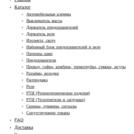
Каталог
Автомобильные клеммы
Выключатель массы
Держатель предохранителей
Держатель реле
Изолента, скотч
Наборный блок предохранителей и реле
Патроны ламп
Предохранители
Провод, гофра, кембрик, термотрубка, стяжки, жгуты
Разъёмы, колодки
Распродажа
Реле
РТИ (Резинотехнические изделия)
РТИ (Уплотнители и заглушки)
Сирены, зуммеры, сигналы
Сопутствующие товары
FAQ
Доставка