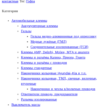
4-
контактные
Тег:
Гофра
х
Категории
контактный
разъём
Автомобильные клеммы
серии
Аккумуляторные клеммы
SuperSeal
Гильзы
1.5
Гильзы медно-алюминиевые под опрессовку
и
Медные лужёные (ГМЛ)
гофру
Соединительные изолированные (ГСИ)
6,8
Клеммы AMP, Delphi, Molex, MTA и аналоги
мм.
Клеммы и разъёмы Калина, Приора, Гранта
(NW
Клеммы и разъёмы с проводом
7.5).
Клеммы стандартные
quantity
Наконечники кольцевые Hyundai-Kia и т.п.
Наконечники кольцевые, ТМЛ, свечные, вилочные,
втулочные
Наконечники и чехлы в/вольтных проводов
Ответвители провода, предохранителя
Разъемы изолированные
Выключатель массы