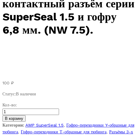
контактный разъём серии
SuperSeal 1.5 и гофру
6,8 мм. (NW 7.5).
100
₽
Статус:
В наличии
Schlemmer
Кол-во:
7807198
.
В корзину
Адаптер
Категории:
AMP SuperSeal 1.5
,
Гофро-переходники Y-образные для
под
тюбинга
,
Гофро-переходники Т-образные для тюбинга
,
Разъёмы 3-х