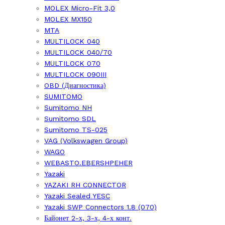
MOLEX Micro-Fit 3,0
MOLEX MX150
MTA
MULTILOCK 040
MULTILOCK 040/70
MULTILOCK 070
MULTILOCK 090III
OBD (Диагностика)
SUMITOMO
Sumitomo NH
Sumitomo SDL
Sumitomo TS-025
VAG (Volkswagen Group)
WAGO
WEBASTO.EBERSHPEHER
Yazaki
YAZAKI RH CONNECTOR
Yazaki Sealed YESC
Yazaki SWP Connectors 1.8 (070)
Байонет 2-х, 3-х, 4-х конт.