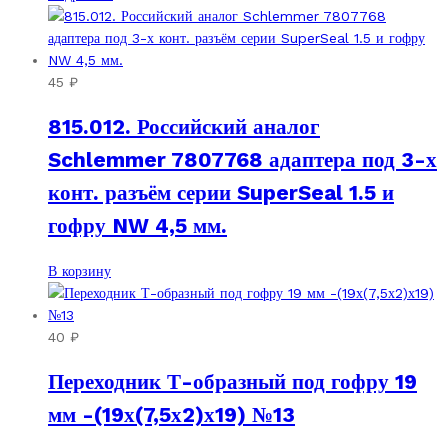
45
₽
815.012. Российский аналог
Schlemmer 7807768 адаптера под 3-х
конт. разъём серии SuperSeal 1.5 и
гофру NW 4,5 мм.
В корзину
40
₽
Переходник Т-образный под гофру 19
мм -(19х(7,5х2)х19) №13