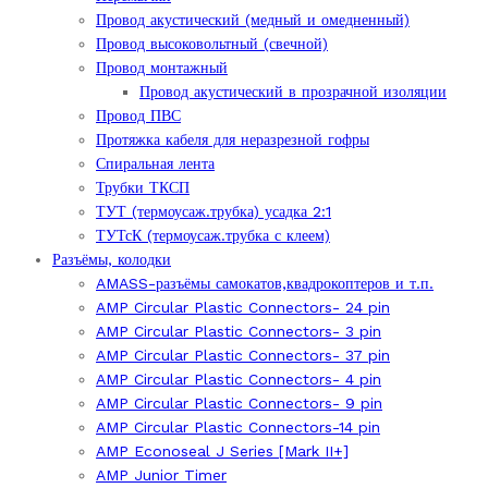
Провод акустический (медный и омедненный)
Провод высоковольтный (свечной)
Провод монтажный
Провод акустический в прозрачной изоляции
Провод ПВС
Протяжка кабеля для неразрезной гофры
Спиральная лента
Трубки ТКСП
ТУТ (термоусаж.трубка) усадка 2:1
ТУТсК (термоусаж.трубка с клеем)
Разъёмы, колодки
AMASS-разъёмы самокатов,квадрокоптеров и т.п.
AMP Circular Plastic Connectors- 24 pin
AMP Circular Plastic Connectors- 3 pin
AMP Circular Plastic Connectors- 37 pin
AMP Circular Plastic Connectors- 4 pin
AMP Circular Plastic Connectors- 9 pin
AMP Circular Plastic Connectors-14 pin
AMP Econoseal J Series [Mark II+]
AMP Junior Timer