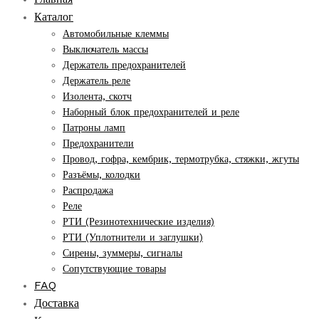
Каталог
Автомобильные клеммы
Выключатель массы
Держатель предохранителей
Держатель реле
Изолента, скотч
Наборный блок предохранителей и реле
Патроны ламп
Предохранители
Провод, гофра, кембрик, термотрубка, стяжки, жгуты
Разъёмы, колодки
Распродажа
Реле
РТИ (Резинотехнические изделия)
РТИ (Уплотнители и заглушки)
Сирены, зуммеры, сигналы
Сопутствующие товары
FAQ
Доставка