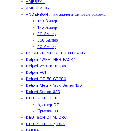
AMPSEAL
AMPSEAL16
ANDERSON и их аналоги Силовые разъёмы
120 Ампер
175 Ампер
30 Ампер
350 Ампер
50 Ампер
DC.SH.ZH.VH.JST.PH.XH.PA.HY.
Delphi "WEATHER-PACK"
Delphi 280 metri pack
Delphi FCI
Delphi GT150.GT280
Delphi Metri-Pack Series 150
Delphi Series 630
DEUTSCH DT, HD
Адаптер DT
Крышка DT
DEUTSCH DTM, DRC
DEUTSCH DTP, DRS
FAKRA