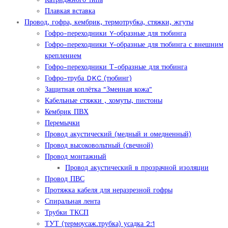
Плавкая вставка
Провод, гофра, кембрик, термотрубка, стяжки, жгуты
Гофро-переходники Y-образные для тюбинга
Гофро-переходники Y-образные для тюбинга с внешним
креплением
Гофро-переходники Т-образные для тюбинга
Гофро-труба DKC (тюбинг)
Защитная оплётка "Змеиная кожа"
Кабельные стяжки , хомуты, пистоны
Кембрик ПВХ
Перемычки
Провод акустический (медный и омедненный)
Провод высоковольтный (свечной)
Провод монтажный
Провод акустический в прозрачной изоляции
Провод ПВС
Протяжка кабеля для неразрезной гофры
Спиральная лента
Трубки ТКСП
ТУТ (термоусаж.трубка) усадка 2:1