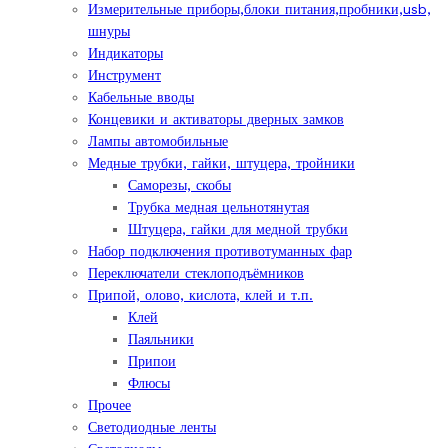
Измерительные приборы,блоки питания,пробники,usb,
шнуры
Индикаторы
Инструмент
Кабельные вводы
Концевики и активаторы дверных замков
Лампы автомобильные
Медные трубки, гайки, штуцера, тройники
Саморезы, скобы
Трубка медная цельнотянутая
Штуцера, гайки для медной трубки
Набор подключения противотуманных фар
Переключатели стеклоподъёмников
Припой, олово, кислота, клей и т.п.
Клей
Паяльники
Припои
Флюсы
Прочее
Светодиодные ленты