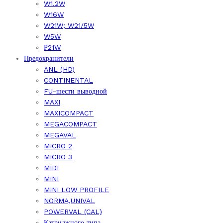
W1.2W
W16W
W21W; W21/5W
W5W
Р21W
Предохранители
ANL (HD)
CONTINENTAL
FU-шести выводной
MAXI
MAXICOMPACT
MEGACOMPACT
MEGAVAL
MICRO 2
MICRO 3
MIDI
MINI
MINI LOW PROFILE
NORMA,UNIVAL
POWERVAL (CAL)
Катриджного типа