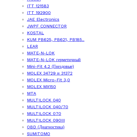
ITT 121583
ITT 192900
JAE Electronics
JWPF CONNECTOR
KOSTAL
KUM PB625, PB621, PB185..
LEAR
MATE-N-LOK
MATE-N-LOK герметичный
Mini-Fit 4.2 (Гнездовые)
MOLEX 34729 и 31372
MOLEX Micro-Fit 3,0
MOLEX MX150
MTA
MULTILOCK 040
MULTILOCK 040/70
MULTILOCK 070
MULTILOCK 090III
OBD (Диагностика)
SUMITOMO