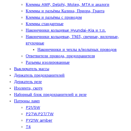
Клеммы AMP, Delphi, Molex, MTA и аналоги
Клеммы и разъёмы Калина, Приора, Гранта
Клеммы и разъёмы с проводом
Клеммы стандартные
Наконечники кольцевые Hyundai-Kia и т.п.
Наконечники кольцевые, ТМЛ, свечные, вилочные,
втулочные
Наконечники и чехлы в/вольтных проводов
Ответвители провода, предохранителя
Разъемы изолированные
Выключатель массы
Держатель предохранителей
Держатель реле
Изолента, скотч
Наборный блок предохранителей и реле
Патроны ламп
P21/5W
P27W.P27/7W
PY21W amber
T4