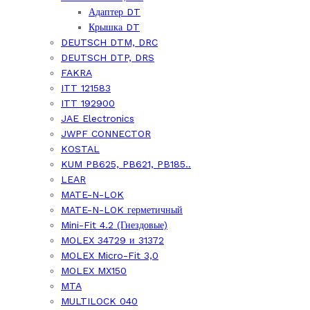
Адаптер DT
Крышка DT
DEUTSCH DTM, DRC
DEUTSCH DTP, DRS
FAKRA
ITT 121583
ITT 192900
JAE Electronics
JWPF CONNECTOR
KOSTAL
KUM PB625, PB621, PB185..
LEAR
MATE-N-LOK
MATE-N-LOK герметичный
Mini-Fit 4.2 (Гнездовые)
MOLEX 34729 и 31372
MOLEX Micro-Fit 3,0
MOLEX MX150
MTA
MULTILOCK 040