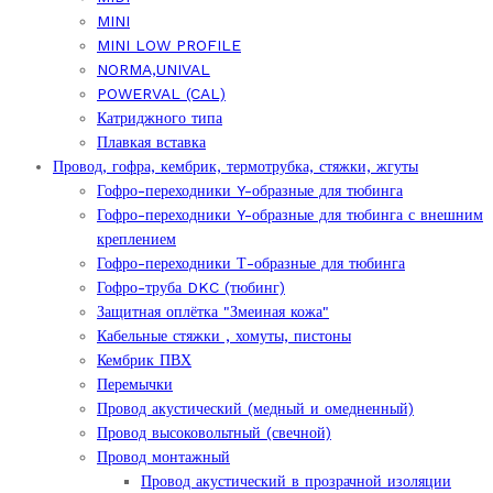
MINI
MINI LOW PROFILE
NORMA,UNIVAL
POWERVAL (CAL)
Катриджного типа
Плавкая вставка
Провод, гофра, кембрик, термотрубка, стяжки, жгуты
Гофро-переходники Y-образные для тюбинга
Гофро-переходники Y-образные для тюбинга с внешним
креплением
Гофро-переходники Т-образные для тюбинга
Гофро-труба DKC (тюбинг)
Защитная оплётка "Змеиная кожа"
Кабельные стяжки , хомуты, пистоны
Кембрик ПВХ
Перемычки
Провод акустический (медный и омедненный)
Провод высоковольтный (свечной)
Провод монтажный
Провод акустический в прозрачной изоляции