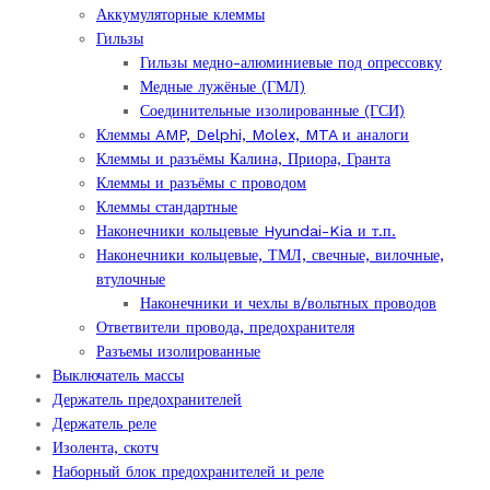
Аккумуляторные клеммы
(Россия)
Гильзы
quantity
Гильзы медно-алюминиевые под опрессовку
Медные лужёные (ГМЛ)
Соединительные изолированные (ГСИ)
Клеммы AMP, Delphi, Molex, MTA и аналоги
Клеммы и разъёмы Калина, Приора, Гранта
Клеммы и разъёмы с проводом
Клеммы стандартные
Наконечники кольцевые Hyundai-Kia и т.п.
Наконечники кольцевые, ТМЛ, свечные, вилочные,
втулочные
Наконечники и чехлы в/вольтных проводов
Ответвители провода, предохранителя
Разъемы изолированные
Выключатель массы
Держатель предохранителей
Держатель реле
Изолента, скотч
Наборный блок предохранителей и реле