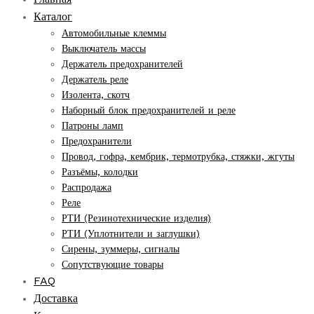
Каталог
Автомобильные клеммы
Выключатель массы
Держатель предохранителей
Держатель реле
Изолента, скотч
Наборный блок предохранителей и реле
Патроны ламп
Предохранители
Провод, гофра, кембрик, термотрубка, стяжки, жгуты
Разъёмы, колодки
Распродажа
Реле
РТИ (Резинотехнические изделия)
РТИ (Уплотнители и заглушки)
Сирены, зуммеры, сигналы
Сопутствующие товары
FAQ
Доставка