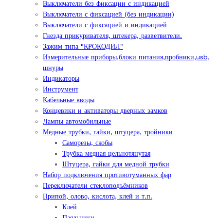
Выключатели без фиксации с индикацией
Выключатели с фиксацией (без индикации)
Выключатели с фиксацией и индикацией
Гнезда прикуривателя, штекера, разветвители.
Зажим типа "КРОКОДИЛ"
Измерительные приборы,блоки питания,пробники,usb,
шнуры
Индикаторы
Инструмент
Кабельные вводы
Концевики и активаторы дверных замков
Лампы автомобильные
Медные трубки, гайки, штуцера, тройники
Саморезы, скобы
Трубка медная цельнотянутая
Штуцера, гайки для медной трубки
Набор подключения противотуманных фар
Переключатели стеклоподъёмников
Припой, олово, кислота, клей и т.п.
Клей
Паяльники