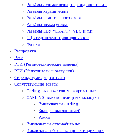
Разъёмы автомагнитол, переходники и т.п.
Разъёмы керамические
Разъёмы ламп главного света
Разъёмы межжгутовые
Разъёмы ЭБУ "СКАРТ"; VDO и т.п.
СЦ-соединители цилиндрические
Фишки
Распродажа
Реле
РТИ (Резинотехнические изделия)
РТИ (Уплотнители и заглушки)
Сирены, зуммеры, сигналы
Сопутствующие товары
Carling выключатели маркированные
CARLING-выключатели,рамки,колодки
Выключатели Carling
Колодка выключателей
Рамки
Выключатели автомобильные
Выключатели без фиксации и индикации