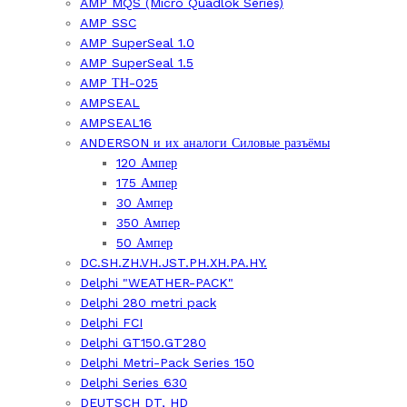
AMP MQS (Micro Quadlok Series)
AMP SSC
AMP SuperSeal 1.0
AMP SuperSeal 1.5
AMP ТН-025
AMPSEAL
AMPSEAL16
ANDERSON и их аналоги Силовые разъёмы
120 Ампер
175 Ампер
30 Ампер
350 Ампер
50 Ампер
DC.SH.ZH.VH.JST.PH.XH.PA.HY.
Delphi "WEATHER-PACK"
Delphi 280 metri pack
Delphi FCI
Delphi GT150.GT280
Delphi Metri-Pack Series 150
Delphi Series 630
DEUTSCH DT, HD