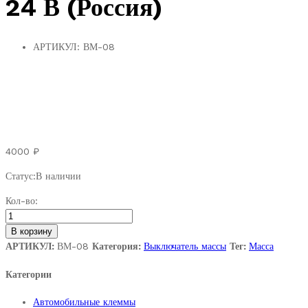
24 В (Россия)
АРТИКУЛ:
ВМ-08
4000
₽
Статус:
В наличии
ВМ-08.
Кол-во:
СОАТЭ
1410.3737.
В корзину
Выключатель
АРТИКУЛ:
ВМ-08
Категория:
Выключатель массы
Тег:
Масса
"массы"
Категории
дистанционный
24
Автомобильные клеммы
В