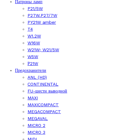
Патроны ламп
P21/5W
P27W.P27/7W
PY21W amber
T4
W1.2W
W16W
W21W; W21/5W
W5W
Р21W
Предохранители
ANL (HD)
CONTINENTAL
FU-шести выводной
MAXI
MAXICOMPACT
MEGACOMPACT
MEGAVAL
MICRO 2
MICRO 3
MIDI