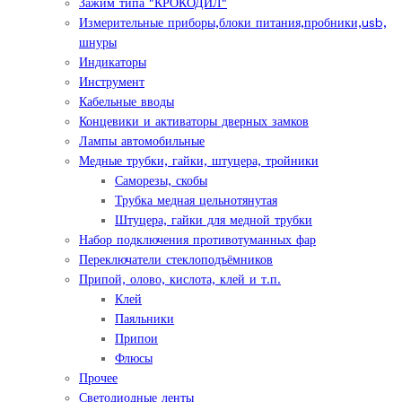
Зажим типа "КРОКОДИЛ"
Измерительные приборы,блоки питания,пробники,usb,
шнуры
Индикаторы
Инструмент
Кабельные вводы
Концевики и активаторы дверных замков
Лампы автомобильные
Медные трубки, гайки, штуцера, тройники
Саморезы, скобы
Трубка медная цельнотянутая
Штуцера, гайки для медной трубки
Набор подключения противотуманных фар
Переключатели стеклоподъёмников
Припой, олово, кислота, клей и т.п.
Клей
Паяльники
Припои
Флюсы
Прочее
Светодиодные ленты