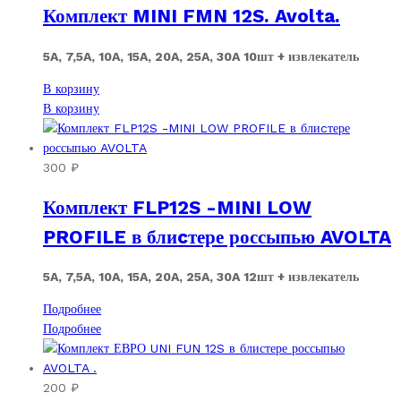
Комплект MINI FMN 12S. Avolta.
Опции
вариаций.
можно
Опции
выбрать
можно
5A, 7,5A, 10A, 15A, 20A, 25A, 30A 10шт + извлекатель
на
выбрать
В корзину
странице
на
В корзину
товара.
странице
товара.
300
₽
Комплект FLP12S -MINI LOW
PROFILE в блиcтере россыпью AVOLTA
5A, 7,5A, 10A, 15A, 20A, 25A, 30A 12шт + извлекатель
Подробнее
Подробнее
200
₽