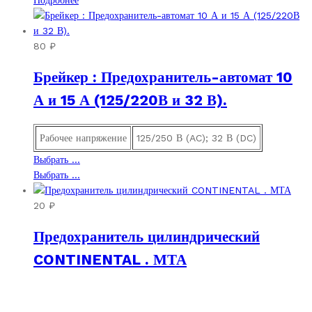
на
выбрать
странице
на
товара.
странице
80
₽
товара.
Брейкер : Предохранитель-автомат 10
А и 15 А (125/220В и 32 В).
Рабочее напряжение
125/250 В (AC); 32 В (DC)
Этот
Выбрать ...
товар
Этот
Выбрать ...
имеет
товар
несколько
имеет
20
₽
вариаций.
несколько
Предохранитель цилиндрический
Опции
вариаций.
можно
Опции
CONTINENTAL . МТА
выбрать
можно
на
выбрать
странице
на
товара.
странице