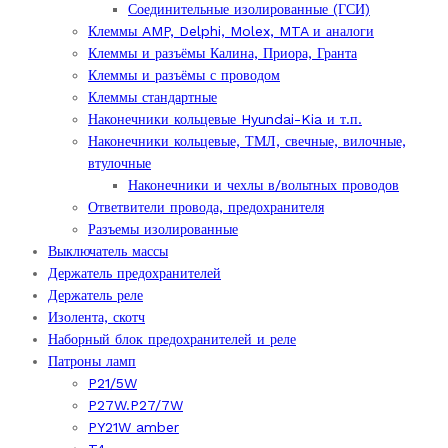
Соединительные изолированные (ГСИ)
Клеммы AMP, Delphi, Molex, MTA и аналоги
Клеммы и разъёмы Калина, Приора, Гранта
Клеммы и разъёмы с проводом
Клеммы стандартные
Наконечники кольцевые Hyundai-Kia и т.п.
Наконечники кольцевые, ТМЛ, свечные, вилочные,
втулочные
Наконечники и чехлы в/вольтных проводов
Ответвители провода, предохранителя
Разъемы изолированные
Выключатель массы
Держатель предохранителей
Держатель реле
Изолента, скотч
Наборный блок предохранителей и реле
Патроны ламп
P21/5W
P27W.P27/7W
PY21W amber