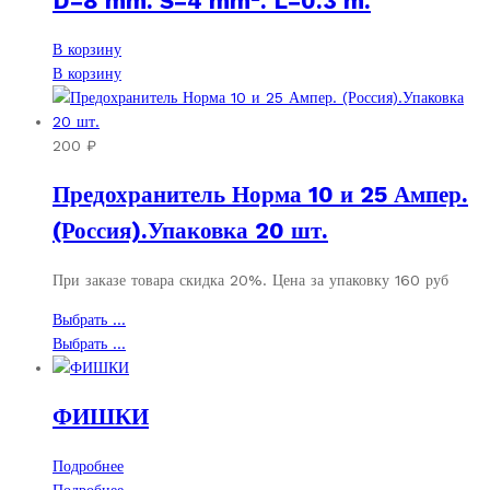
D=8 mm. S=4 mm². L=0.3 m.
В корзину
В корзину
200
₽
Предохранитель Норма 10 и 25 Ампер.
(Россия).Упаковка 20 шт.
При заказе товара скидка 20%. Цена за упаковку 160 руб
Этот
Выбрать ...
товар
Этот
Выбрать ...
имеет
товар
несколько
имеет
ФИШКИ
вариаций.
несколько
Опции
вариаций.
можно
Опции
Подробнее
выбрать
можно
Подробнее