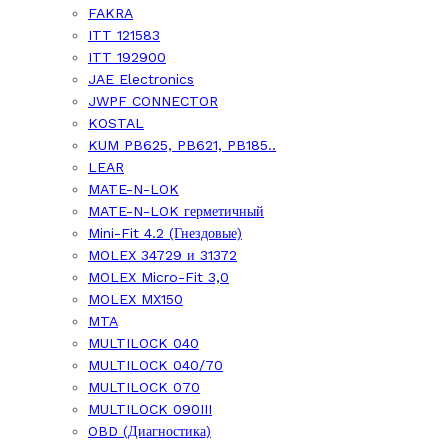
FAKRA
ITT 121583
ITT 192900
JAE Electronics
JWPF CONNECTOR
KOSTAL
KUM PB625, PB621, PB185..
LEAR
MATE-N-LOK
MATE-N-LOK герметичный
Mini-Fit 4.2 (Гнездовые)
MOLEX 34729 и 31372
MOLEX Micro-Fit 3,0
MOLEX MX150
MTA
MULTILOCK 040
MULTILOCK 040/70
MULTILOCK 070
MULTILOCK 090III
OBD (Диагностика)