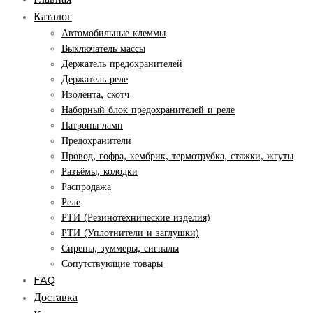
Каталог
Автомобильные клеммы
Выключатель массы
Держатель предохранителей
Держатель реле
Изолента, скотч
Наборный блок предохранителей и реле
Патроны ламп
Предохранители
Провод, гофра, кембрик, термотрубка, стяжки, жгуты
Разъёмы, колодки
Распродажа
Реле
РТИ (Резинотехнические изделия)
РТИ (Уплотнители и заглушки)
Сирены, зуммеры, сигналы
Сопутствующие товары
FAQ
Доставка