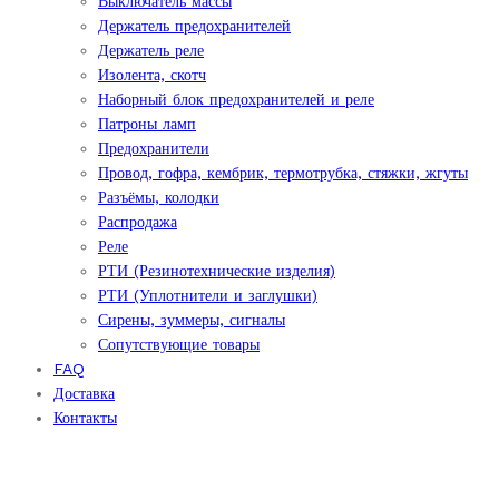
Выключатель массы
Держатель предохранителей
Держатель реле
Изолента, скотч
Наборный блок предохранителей и реле
Патроны ламп
Предохранители
Провод, гофра, кембрик, термотрубка, стяжки, жгуты
Разъёмы, колодки
Распродажа
Реле
РТИ (Резинотехнические изделия)
РТИ (Уплотнители и заглушки)
Сирены, зуммеры, сигналы
Сопутствующие товары
FAQ
Доставка
Контакты