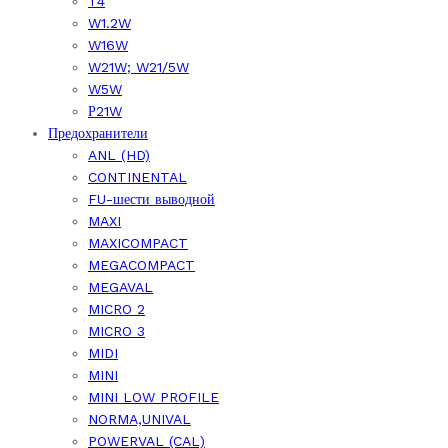
T4
W1.2W
W16W
W21W; W21/5W
W5W
Р21W
Предохранители
ANL (HD)
CONTINENTAL
FU-шести выводной
MAXI
MAXICOMPACT
MEGACOMPACT
MEGAVAL
MICRO 2
MICRO 3
MIDI
MINI
MINI LOW PROFILE
NORMA,UNIVAL
POWERVAL (CAL)