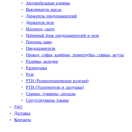
Автомобильные клеммы
Выключатель массы
Держатель предохранителей
Держатель реле
Изолента, скотч
Наборный блок предохранителей и реле
Патроны ламп
Предохранители
Провод, гофра, кембрик, термотрубка, стяжки, жгуты
Разъёмы, колодки
Распродажа
Реле
РТИ (Резинотехнические изделия)
РТИ (Уплотнители и заглушки)
Сирены, зуммеры, сигналы
Сопутствующие товары
FAQ
Доставка
Контакты