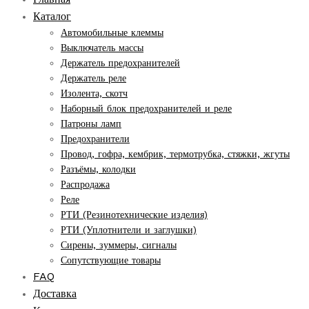
Каталог
Автомобильные клеммы
Выключатель массы
Держатель предохранителей
Держатель реле
Изолента, скотч
Наборный блок предохранителей и реле
Патроны ламп
Предохранители
Провод, гофра, кембрик, термотрубка, стяжки, жгуты
Разъёмы, колодки
Распродажа
Реле
РТИ (Резинотехнические изделия)
РТИ (Уплотнители и заглушки)
Сирены, зуммеры, сигналы
Сопутствующие товары
FAQ
Доставка