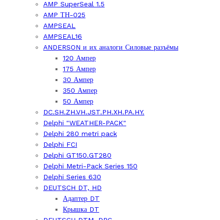
AMP SuperSeal 1.5
AMP ТН-025
AMPSEAL
AMPSEAL16
ANDERSON и их аналоги Силовые разъёмы
120 Ампер
175 Ампер
30 Ампер
350 Ампер
50 Ампер
DC.SH.ZH.VH.JST.PH.XH.PA.HY.
Delphi "WEATHER-PACK"
Delphi 280 metri pack
Delphi FCI
Delphi GT150.GT280
Delphi Metri-Pack Series 150
Delphi Series 630
DEUTSCH DT, HD
Адаптер DT
Крышка DT
DEUTSCH DTM, DRC