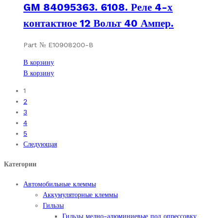
GM 84095363. 6108. Реле 4-х
контактное 12 Вольт 40 Ампер.
Part № E10908200-B
В корзину
В корзину
1
2
3
4
5
Следующая
Категории
Автомобильные клеммы
Аккумуляторные клеммы
Гильзы
Гильзы медно-алюминиевые под опрессовку