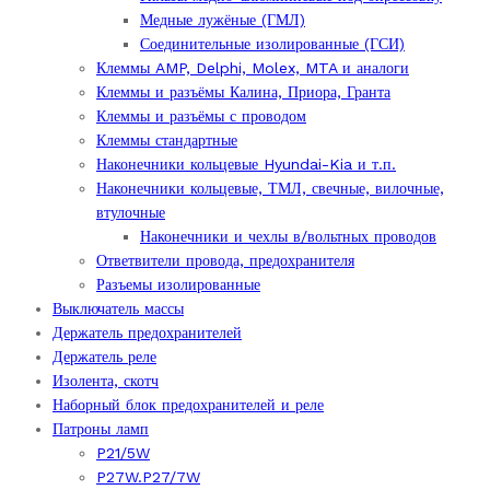
Медные лужёные (ГМЛ)
Соединительные изолированные (ГСИ)
Клеммы AMP, Delphi, Molex, MTA и аналоги
Клеммы и разъёмы Калина, Приора, Гранта
Клеммы и разъёмы с проводом
Клеммы стандартные
Наконечники кольцевые Hyundai-Kia и т.п.
Наконечники кольцевые, ТМЛ, свечные, вилочные,
втулочные
Наконечники и чехлы в/вольтных проводов
Ответвители провода, предохранителя
Разъемы изолированные
Выключатель массы
Держатель предохранителей
Держатель реле
Изолента, скотч
Наборный блок предохранителей и реле
Патроны ламп
P21/5W
P27W.P27/7W