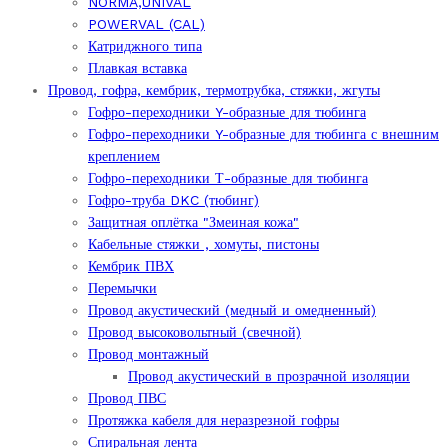
NORMA,UNIVAL
POWERVAL (CAL)
Катриджного типа
Плавкая вставка
Провод, гофра, кембрик, термотрубка, стяжки, жгуты
Гофро-переходники Y-образные для тюбинга
Гофро-переходники Y-образные для тюбинга с внешним
креплением
Гофро-переходники Т-образные для тюбинга
Гофро-труба DKC (тюбинг)
Защитная оплётка "Змеиная кожа"
Кабельные стяжки , хомуты, пистоны
Кембрик ПВХ
Перемычки
Провод акустический (медный и омедненный)
Провод высоковольтный (свечной)
Провод монтажный
Провод акустический в прозрачной изоляции
Провод ПВС
Протяжка кабеля для неразрезной гофры
Спиральная лента