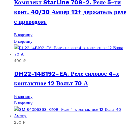
Комплект StarLine 708-2. Реле 5-ти
конт. 40/30 Ампер 12+ держатель реле
с проводом.
В корзину
В корзину
400
₽
DH22-14B192-EA. Реле силовое 4-х
контактное 12 Вольт 70 А
В корзину
В корзину
250
₽