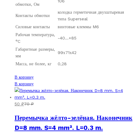
106
обмотки, Ом
колодка герметичная двухштыревая
Контакты обмотки
типа Superseal
Силовые контакты
винтовые клеммы M6
Рабочая температура,
-40…+85
°C
Габаритные размеры,
99х71х42
мм
Масса, не более, кг
0,28
В корзину
В корзину
50
₽
70
₽
Перемычка жёлто-зелёная. Наконечник
D=8 mm. S=4 mm². L=0.3 m.