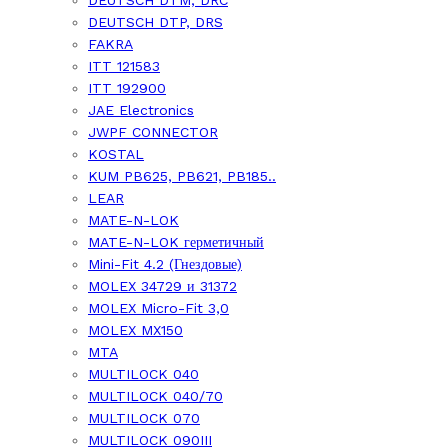
DEUTSCH DTP, DRS
FAKRA
ITT 121583
ITT 192900
JAE Electronics
JWPF CONNECTOR
KOSTAL
KUM PB625, PB621, PB185..
LEAR
MATE-N-LOK
MATE-N-LOK герметичный
Mini-Fit 4.2 (Гнездовые)
MOLEX 34729 и 31372
MOLEX Micro-Fit 3,0
MOLEX MX150
MTA
MULTILOCK 040
MULTILOCK 040/70
MULTILOCK 070
MULTILOCK 090III