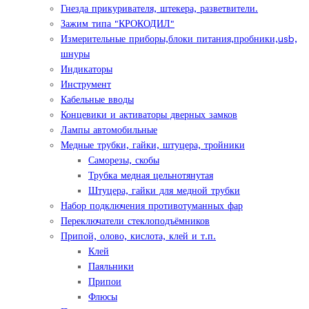
Гнезда прикуривателя, штекера, разветвители.
Зажим типа "КРОКОДИЛ"
Измерительные приборы,блоки питания,пробники,usb,
шнуры
Индикаторы
Инструмент
Кабельные вводы
Концевики и активаторы дверных замков
Лампы автомобильные
Медные трубки, гайки, штуцера, тройники
Саморезы, скобы
Трубка медная цельнотянутая
Штуцера, гайки для медной трубки
Набор подключения противотуманных фар
Переключатели стеклоподъёмников
Припой, олово, кислота, клей и т.п.
Клей
Паяльники
Припои
Флюсы