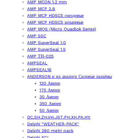
AMP MCON 1.2 mm
AMP MCP 2.8
AMP MCP HDSCS гнездовые
AMP MCP HDSCS штыревые
AMP MQS (Micro Quadlok Series)
AMP SSC
AMP SuperSeal 1.0
AMP SuperSeal 1.5
AMP ТН-025
AMPSEAL
AMPSEAL16
ANDERSON и их аналоги Силовые разъёмы
120 Ампер
175 Ампер
30 Ампер
350 Ампер
50 Ампер
DC.SH.ZH.VH.JST.PH.XH.PA.HY.
Delphi "WEATHER-PACK"
Delphi 280 metri pack
Delphi FCI