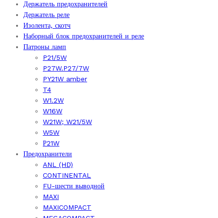
Держатель предохранителей
Держатель реле
Изолента, скотч
Наборный блок предохранителей и реле
Патроны ламп
P21/5W
P27W.P27/7W
PY21W amber
T4
W1.2W
W16W
W21W; W21/5W
W5W
Р21W
Предохранители
ANL (HD)
CONTINENTAL
FU-шести выводной
MAXI
MAXICOMPACT
MEGACOMPACT