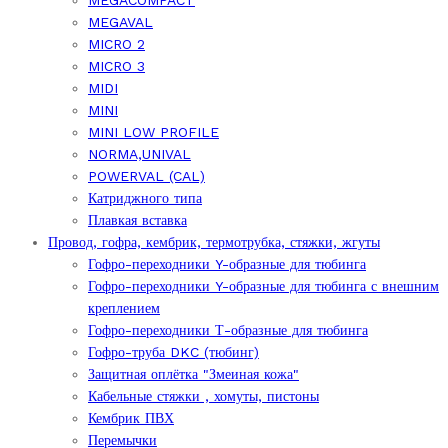
MEGAVAL
MICRO 2
MICRO 3
MIDI
MINI
MINI LOW PROFILE
NORMA,UNIVAL
POWERVAL (CAL)
Катриджного типа
Плавкая вставка
Провод, гофра, кембрик, термотрубка, стяжки, жгуты
Гофро-переходники Y-образные для тюбинга
Гофро-переходники Y-образные для тюбинга с внешним
креплением
Гофро-переходники Т-образные для тюбинга
Гофро-труба DKC (тюбинг)
Защитная оплётка "Змеиная кожа"
Кабельные стяжки , хомуты, пистоны
Кембрик ПВХ
Перемычки