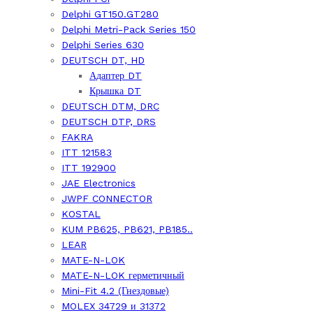
Delphi GT150.GT280
Delphi Metri-Pack Series 150
Delphi Series 630
DEUTSCH DT, HD
Адаптер DT
Крышка DT
DEUTSCH DTM, DRC
DEUTSCH DTP, DRS
FAKRA
ITT 121583
ITT 192900
JAE Electronics
JWPF CONNECTOR
KOSTAL
KUM PB625, PB621, PB185..
LEAR
MATE-N-LOK
MATE-N-LOK герметичный
Mini-Fit 4.2 (Гнездовые)
MOLEX 34729 и 31372