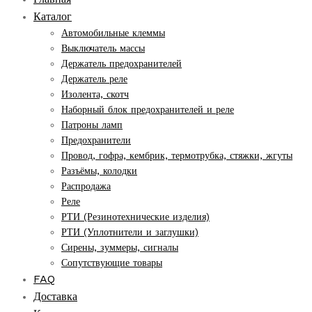
Каталог
Автомобильные клеммы
Выключатель массы
Держатель предохранителей
Держатель реле
Изолента, скотч
Наборный блок предохранителей и реле
Патроны ламп
Предохранители
Провод, гофра, кембрик, термотрубка, стяжки, жгуты
Разъёмы, колодки
Распродажа
Реле
РТИ (Резинотехнические изделия)
РТИ (Уплотнители и заглушки)
Сирены, зуммеры, сигналы
Сопутствующие товары
FAQ
Доставка