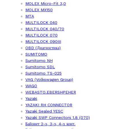
MOLEX Micro-Fit 3,0
MOLEX MX150
MTA
MULTILOCK 040
MULTILOCK 040/70
MULTILOCK 070
MULTILOCK 090III
OBD (Диагностика)
SUMITOMO
Sumitomo NH
Sumitomo SDL
Sumitomo TS-025
VAG (Volkswagen Group)
WAGO
WEBASTO.EBERSHPEHER
Yazaki
YAZAKI RH CONNECTOR
Yazaki Sealed YESC
Yazaki SWP Connectors 1.8 (070)
Байонет 2-х, 3-х, 4-х конт.