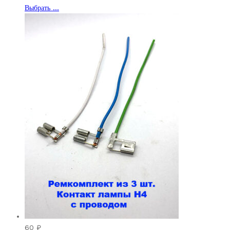
Этот
Выбрать ...
товар
имеет
несколько
вариаций.
Опции
можно
выбрать
на
странице
товара.
60
₽