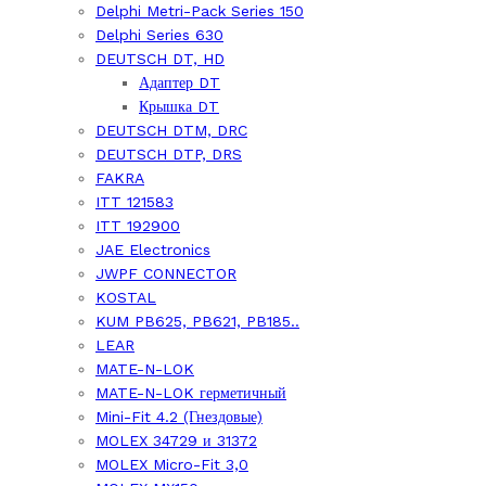
Delphi Metri-Pack Series 150
Delphi Series 630
DEUTSCH DT, HD
Адаптер DT
Крышка DT
DEUTSCH DTM, DRC
DEUTSCH DTP, DRS
FAKRA
ITT 121583
ITT 192900
JAE Electronics
JWPF CONNECTOR
KOSTAL
KUM PB625, PB621, PB185..
LEAR
MATE-N-LOK
MATE-N-LOK герметичный
Mini-Fit 4.2 (Гнездовые)
MOLEX 34729 и 31372
MOLEX Micro-Fit 3,0