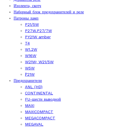
Изолента, скотч
Наборный блок предохранителей и реле
Патроны ламп
P21/5W
P27W.P27/7W
PY21W amber
T4
W1.2W
W16W
W21W; W21/5W
W5W
Р21W
Предохранители
ANL (HD)
CONTINENTAL
FU-шести выводной
MAXI
MAXICOMPACT
MEGACOMPACT
MEGAVAL