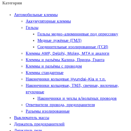
Категории
фонарей.
Цена
Автомобильные клеммы
за
Аккумуляторные клеммы
10
Гильзы
шт.
Гильзы медно-алюминиевые под опрессовку
quantity
Медные лужёные (ГМЛ)
Соединительные изолированные (ГСИ)
Клеммы AMP, Delphi, Molex, MTA и аналоги
Клеммы и разъёмы Калина, Приора, Гранта
Клеммы и разъёмы с проводом
Клеммы стандартные
Наконечники кольцевые Hyundai-Kia и т.п.
Наконечники кольцевые, ТМЛ, свечные, вилочные,
втулочные
Наконечники и чехлы в/вольтных проводов
Ответвители провода, предохранителя
Разъемы изолированные
Выключатель массы
Держатель предохранителей
Держатель реле