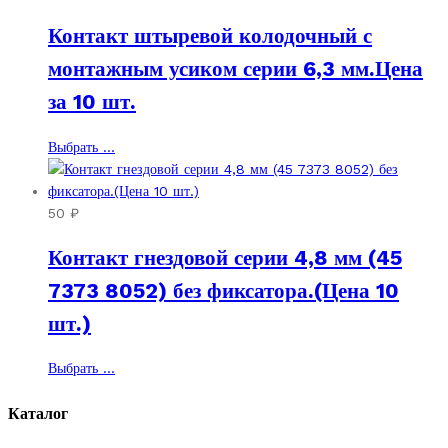
Контакт штыревой колодочный с
монтажным усиком серии 6,3 мм.Цена
за 10 шт.
Этот
Выбрать ...
товар
имеет
несколько
50
₽
вариаций.
Контакт гнездовой серии 4,8 мм (45
Опции
можно
7373 8052) без фиксатора.(Цена 10
выбрать
шт.)
на
странице
товара.
Этот
Выбрать ...
товар
имеет
Каталог
несколько