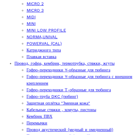
MICRO 2
MICRO 3
MIDI
MINI
MINI LOW PROFILE
NORMA,UNIVAL
POWERVAL (CAL)
Катриджного типа
Плавкая вставка
Провод, гофра, кембрик, термотрубка, стяжки, жгуты
Гофро-переходники Y-образные для тюбинга
Гофро-переходники Y-образные для тюбинга с внешним
креплением
Гофро-переходники Т-образные для тюбинга
Гофро-труба DKC (тюбинг)
Защитная оплётка "Змеиная кожа"
Кабельные стяжки , хомуты, пистоны
Кембрик ПВХ
Перемычки
Провод акустический (медный и омедненный)