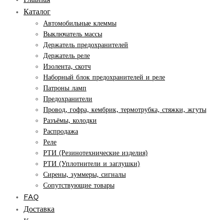
Каталог
Автомобильные клеммы
Выключатель массы
Держатель предохранителей
Держатель реле
Изолента, скотч
Наборный блок предохранителей и реле
Патроны ламп
Предохранители
Провод, гофра, кембрик, термотрубка, стяжки, жгуты
Разъёмы, колодки
Распродажа
Реле
РТИ (Резинотехнические изделия)
РТИ (Уплотнители и заглушки)
Сирены, зуммеры, сигналы
Сопутствующие товары
FAQ
Доставка