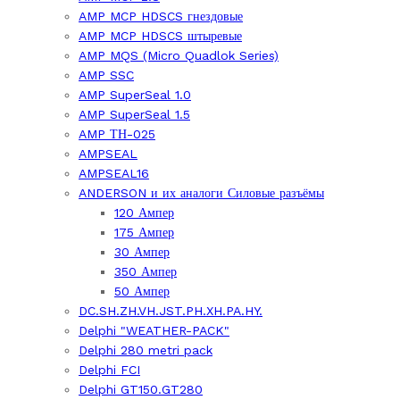
AMP MCP HDSCS гнездовые
AMP MCP HDSCS штыревые
AMP MQS (Micro Quadlok Series)
AMP SSC
AMP SuperSeal 1.0
AMP SuperSeal 1.5
AMP ТН-025
AMPSEAL
AMPSEAL16
ANDERSON и их аналоги Силовые разъёмы
120 Ампер
175 Ампер
30 Ампер
350 Ампер
50 Ампер
DC.SH.ZH.VH.JST.PH.XH.PA.HY.
Delphi "WEATHER-PACK"
Delphi 280 metri pack
Delphi FCI
Delphi GT150.GT280