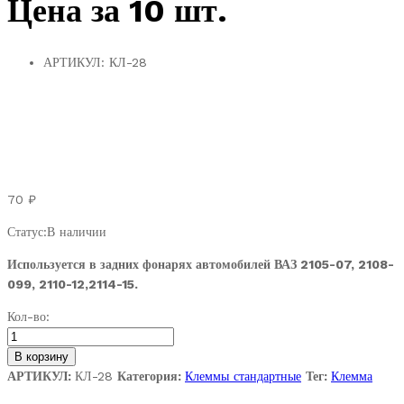
Цена за 10 шт.
АРТИКУЛ:
КЛ-28
70
₽
Статус:
В наличии
Используется в задних фонарях автомобилей ВАЗ 2105-07, 2108-
099, 2110-12,2114-15.
2105-
Кол-во:
3724342.
Контакт
В корзину
разъёма
АРТИКУЛ:
КЛ-28
Категория:
Клеммы стандартные
Тег:
Клемма
задних