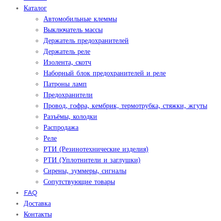
Каталог
Автомобильные клеммы
Выключатель массы
Держатель предохранителей
Держатель реле
Изолента, скотч
Наборный блок предохранителей и реле
Патроны ламп
Предохранители
Провод, гофра, кембрик, термотрубка, стяжки, жгуты
Разъёмы, колодки
Распродажа
Реле
РТИ (Резинотехнические изделия)
РТИ (Уплотнители и заглушки)
Сирены, зуммеры, сигналы
Сопутствующие товары
FAQ
Доставка
Контакты