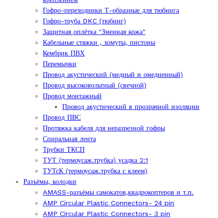
Гофро-переходники Т-образные для тюбинга
Гофро-труба DKC (тюбинг)
Защитная оплётка "Змеиная кожа"
Кабельные стяжки , хомуты, пистоны
Кембрик ПВХ
Перемычки
Провод акустический (медный и омедненный)
Провод высоковольтный (свечной)
Провод монтажный
Провод акустический в прозрачной изоляции
Провод ПВС
Протяжка кабеля для неразрезной гофры
Спиральная лента
Трубки ТКСП
ТУТ (термоусаж.трубка) усадка 2:1
ТУТсК (термоусаж.трубка с клеем)
Разъёмы, колодки
AMASS-разъёмы самокатов,квадрокоптеров и т.п.
AMP Circular Plastic Connectors- 24 pin
AMP Circular Plastic Connectors- 3 pin