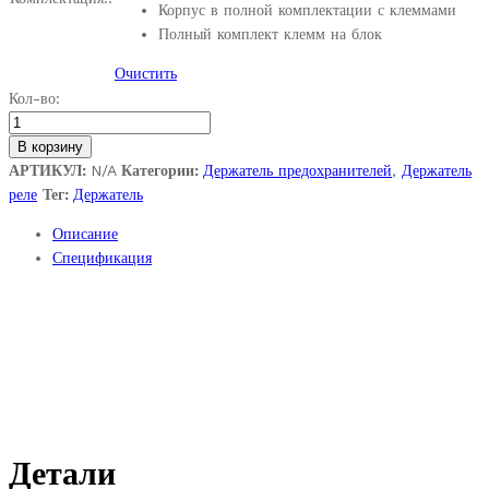
Корпус в полной комплектации с клеммами
Полный комплект клемм на блок
Очистить
Ф56.675.005.
Кол-во:
Корпус
реле
В корзину
и
АРТИКУЛ:
N/A
Категории:
Держатель предохранителей
,
Держатель
предохранителей
реле
Тег:
Держатель
с
Описание
крышкой
Спецификация
и
кожухом.
Газель
NEXT.
quantity
Детали