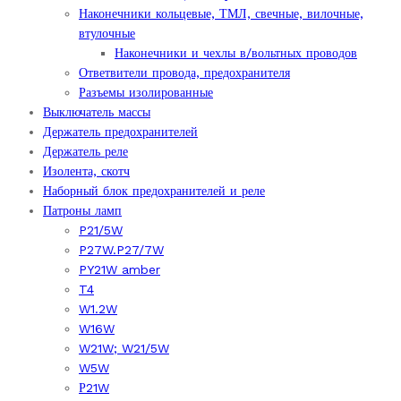
Наконечники кольцевые, ТМЛ, свечные, вилочные,
втулочные
Наконечники и чехлы в/вольтных проводов
Ответвители провода, предохранителя
Разъемы изолированные
Выключатель массы
Держатель предохранителей
Держатель реле
Изолента, скотч
Наборный блок предохранителей и реле
Патроны ламп
P21/5W
P27W.P27/7W
PY21W amber
T4
W1.2W
W16W
W21W; W21/5W
W5W
Р21W