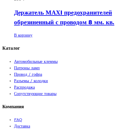
вариаций.
Держатель МАХI предохранителей
Опции
можно
обрезиненный с проводом 8 мм. кв.
выбрать
на
В корзину
странице
товара.
Каталог
Автомобильные клеммы
Патроны ламп
Провод / гофра
Разъемы / колодки
Распродажа
Сопутствующие товары
Компания
FAQ
Доставка