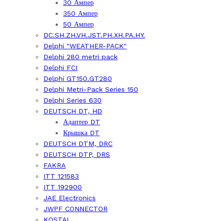
30 Ампер
350 Ампер
50 Ампер
DC.SH.ZH.VH.JST.PH.XH.PA.HY.
Delphi "WEATHER-PACK"
Delphi 280 metri pack
Delphi FCI
Delphi GT150.GT280
Delphi Metri-Pack Series 150
Delphi Series 630
DEUTSCH DT, HD
Адаптер DT
Крышка DT
DEUTSCH DTM, DRC
DEUTSCH DTP, DRS
FAKRA
ITT 121583
ITT 192900
JAE Electronics
JWPF CONNECTOR
KOSTAL