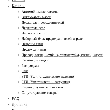
Каталог
Автомобильные клеммы
Выключатель массы
Держатель предохранителей
Держатель реле
Изолента, скотч
Наборный блок предохранителей и реле
Патроны ламп
Предохранители
Провод, гофра, кембрик, термотрубка, стяжки, жгуты
Разъёмы, колодки
Распродажа
Реле
РТИ (Резинотехнические изделия)
РТИ (Уплотнители и заглушки)
Сирены, зуммеры, сигналы
Сопутствующие товары
FAQ
Доставка