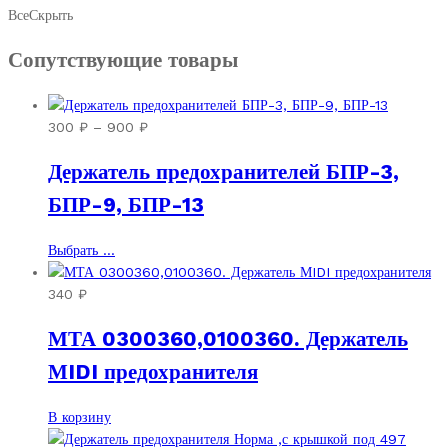
Все
Скрыть
Сопутствующие товары
Диапазон
300
₽
–
900
₽
цен:
Держатель предохранителей БПР-3,
300 ₽
–
БПР-9, БПР-13
900 ₽
Этот
Выбрать ...
товар
имеет
340
₽
несколько
МТА 0300360,0100360. Держатель
вариаций.
Опции
МIDI предохранителя
можно
выбрать
В корзину
на
странице