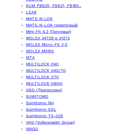
KUM PB625, PB621, PB185..
LEAR
MATE-N-LOK
MATE-N-LOK герметичный
Mini-Fit 4.2 (Гнездовые)
MOLEX 34729 и 31372
MOLEX Micro-Fit 3,0
MOLEX MX150
MTA
MULTILOCK 040
MULTILOCK 040/70
MULTILOCK 070
MULTILOCK 090III
OBD (Диагностика)
SUMITOMO
Sumitomo NH
Sumitomo SDL
Sumitomo TS-025
VAG (Volkswagen Group)
WAGO