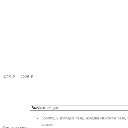
Диапазон
1025
₽
–
4225
₽
цен:
1025 ₽
–
4225 ₽
Корпус, 2 колодки реле, колодка силового реле,
клемм)
Комплектация::