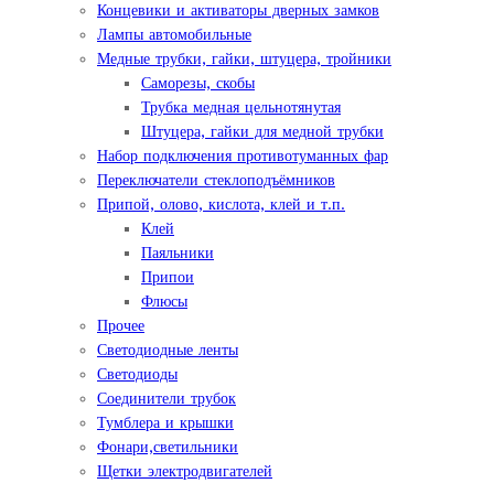
Концевики и активаторы дверных замков
Лампы автомобильные
Медные трубки, гайки, штуцера, тройники
Саморезы, скобы
Трубка медная цельнотянутая
Штуцера, гайки для медной трубки
Набор подключения противотуманных фар
Переключатели стеклоподъёмников
Припой, олово, кислота, клей и т.п.
Клей
Паяльники
Припои
Флюсы
Прочее
Светодиодные ленты
Светодиоды
Соединители трубок
Тумблера и крышки
Фонари,светильники
Щетки электродвигателей