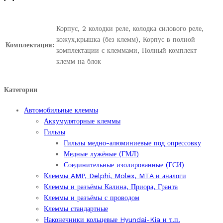
Корпус, 2 колодки реле, колодка силового реле,
кожух,крышка (без клемм), Корпус в полной
Комплектация:
комплектации с клеммами, Полный комплект
клемм на блок
Категории
Автомобильные клеммы
Аккумуляторные клеммы
Гильзы
Гильзы медно-алюминиевые под опрессовку
Медные лужёные (ГМЛ)
Соединительные изолированные (ГСИ)
Клеммы AMP, Delphi, Molex, MTA и аналоги
Клеммы и разъёмы Калина, Приора, Гранта
Клеммы и разъёмы с проводом
Клеммы стандартные
Наконечники кольцевые Hyundai-Kia и т.п.